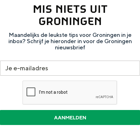
e
h
S
MIS NIETS UIT
r
e
i
GRONINGEN
t
E
e
a
n
z
Maandelijks de leukste tips voor Groningen in je
inbox? Schrijf je hieronder in voor de Groningen
a
g
u
nieuwsbrief
l
l
r
H
i
d
u
s
e
i
h
u
d
p
t
i
a
s
g
g
c
e
e
h
t
e