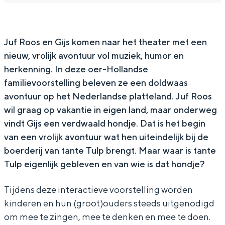
o
R
f
u
o
In Groningen ligt het allemaal opvallend
dicht bij elkaar. De levendigheid van de
s
o
R
f
s
stad, de stilte van een hofje, de
o
o
R
Juf Roos en Gijs komen naar het theater met een
weidsheid van het ommeland en de
sporen van een eeuwenoud verleden.
nieuw, vrolijk avontuur vol muziek, humor en
s
o
o
herkenning. In deze oer-Hollandse
s
o
Stad
familievoorstelling beleven ze een doldwaas
s
Provincie
avontuur op het Nederlandse platteland. Juf Roos
Waddenkust
wil graag op vakantie in eigen land, maar onderweg
vindt Gijs een verdwaald hondje. Dat is het begin
Natuurgebieden
van een vrolijk avontuur wat hen uiteindelijk bij de
boerderij van tante Tulp brengt. Maar waar is tante
WAT TE DOEN
Tulp eigenlijk gebleven en van wie is dat hondje?
Tijdens deze interactieve voorstelling worden
kinderen en hun (groot)ouders steeds uitgenodigd
om mee te zingen, mee te denken en mee te doen.