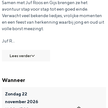
Samen met Juf Roos en Gijs brengen ze het
avontuur stap voor stap tot een goed einde.
Verwacht veel bekende liedjes, vrolijke momenten
en een feest van herkenning waarbij jong en oud uit
Bijzonder overnachten
volle borst meezingt.
Overnachten was nog nooit zo leuk. Van
Juf R…
slapen in een voormalige graanzolder
van een molen tot overnachten in een
iglo van stro: Groningen biedt voor ieder
Lees verder
wat wils.
Fietsen
Wandelen
Wanneer
Eten & drinken
Winkelen
Zondag 22
Overnachten
november 2026