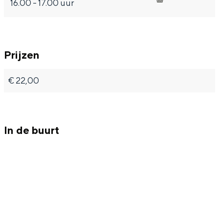
Met kinderen
16.00 - 17.00 uur
Theater, muziek en musea
REISIDEEËN
Prijzen
Een week in Stad en Ommeland
€ 22,00
Een dag op pad in Groningen stad
In de buurt
Dagtripjes zonder auto