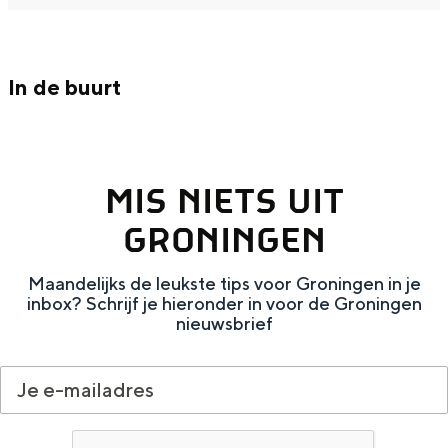
Met kinderen
t
a
k
a
t
Theater, muziek en musea
i
n
a
k
i
In de buurt
e
t
n
a
e
REISIDEEËN
i
t
n
Een week in Stad en Ommeland
e
i
t
Een dag op pad in Groningen stad
e
i
MIS NIETS UIT
e
GRONINGEN
Maandelijks de leukste tips voor Groningen in je
inbox? Schrijf je hieronder in voor de Groningen
nieuwsbrief
Dagtripjes zonder auto