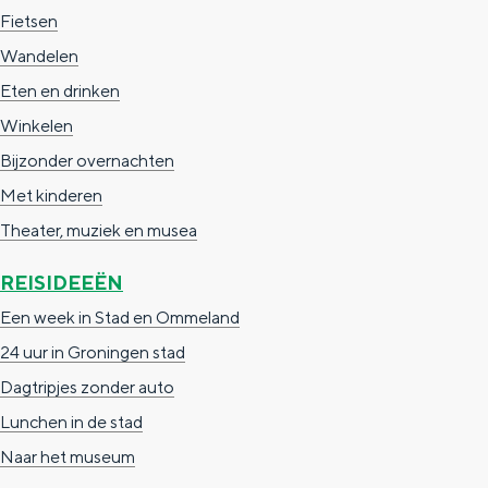
e
h
S
Fietsen
r
e
i
Wandelen
t
E
e
Eten en drinken
a
n
z
Winkelen
a
g
u
Bijzonder overnachten
l
l
r
Met kinderen
H
i
d
Theater, muziek en musea
u
s
e
REISIDEEËN
i
h
u
Een week in Stad en Ommeland
d
p
t
24 uur in Groningen stad
i
a
s
Dagtripjes zonder auto
g
g
c
Lunchen in de stad
e
e
h
Naar het museum
t
e