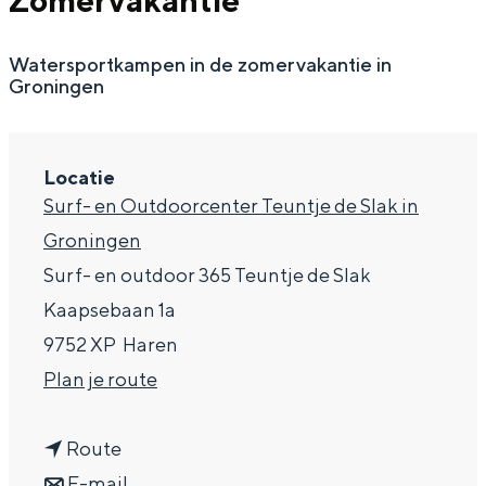
Zomervakantie
g
Wat ga jij doen?
e
Watersportkampen in de zomervakantie in
Zomerwandelingen in Groningen
Groningen
Zwemplekken
DIT IS GRONINGEN
Locatie
Surf- en Outdoorcenter Teuntje de Slak in
Groningen
Surf- en outdoor 365 Teuntje de Slak
Kaapsebaan 1a
9752 XP
Haren
n
Plan je route
a
Top 10
n
a
Route
bezienswaardigheden
a
n
r
E-mail