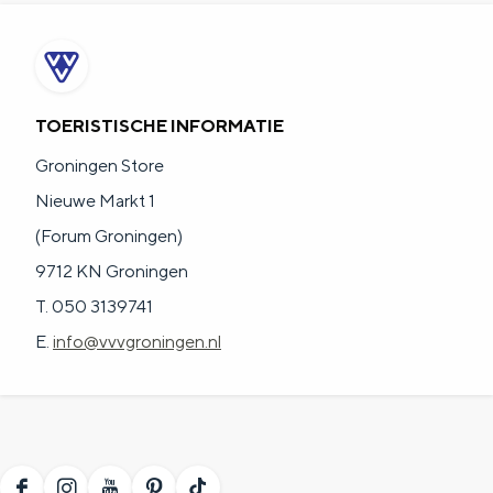
a
n
a
S
l
e
:
i
TOERISTISCHE INFORMATIE
N
t
Groningen Store
e
e
Nieuwe Markt 1
d
(Forum Groningen)
e
9712 KN Groningen
r
T. 050 3139741
l
E.
info@vvvgroningen.nl
a
n
d
s