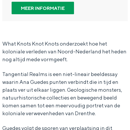
In Groningen ligt het allemaal opvallend
t
h
W
n
t
MEER INFORMATIE
dicht bij elkaar. De levendigheid van de
K
a
h
W
K
stad, de stilte van een hofje, de
n
t
a
h
n
weidsheid van het ommeland en de
sporen van een eeuwenoud verleden.
o
K
t
a
o
t
n
K
t
t
Stad
What Knots Knot Knots onderzoekt hoe het
koloniale verleden van Noord-Nederland het heden
s
o
n
K
s
Provincie
nog altijd mede vormgeeft.
K
t
o
n
K
Waddenkust
n
s
t
o
n
Natuurgebieden
Tangential Realms is een niet-lineair beeldessay
o
K
s
t
o
waarin Ana Guedes punten verbindt die in tijd en
t
n
K
s
t
plaats ver uit elkaar liggen. Geologische monsters,
WAT TE DOEN
natuurhistorische collecties en bewegend beeld
K
o
n
K
K
komen samen tot een meervoudig portret van de
n
t
o
n
n
koloniale verwevenheden van Drenthe.
o
K
t
o
o
t
n
K
t
t
Guedes volgt de sporen van verplaatsing in dit