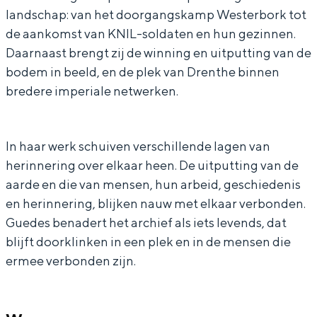
landschap: van het doorgangskamp Westerbork tot
s
o
n
K
s
de aankomst van KNIL-soldaten en hun gezinnen.
—
t
o
n
—
Daarnaast brengt zij de winning en uitputting van de
D
s
t
o
D
bodem in beeld, en de plek van Drenthe binnen
Bijzonder overnachten
r
—
s
t
r
bredere imperiale netwerken.
e
D
—
s
e
Overnachten was nog nooit zo leuk. Van
slapen in een voormalige graanzolder
n
r
D
—
n
van een molen tot overnachten in een
In haar werk schuiven verschillende lagen van
t
e
r
D
t
iglo van stro: Groningen biedt voor ieder
herinnering over elkaar heen. De uitputting van de
wat wils.
h
n
e
r
h
aarde en die van mensen, hun arbeid, geschiedenis
e
t
n
e
e
Fietsen
en herinnering, blijken nauw met elkaar verbonden.
-
h
t
n
-
Guedes benadert het archief als iets levends, dat
Wandelen
D
e
h
t
D
blijft doorklinken in een plek en in de mensen die
Eten & drinken
ermee verbonden zijn.
I
-
e
h
I
Winkelen
E
D
-
e
E
Overnachten
P
I
D
-
P