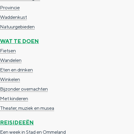
a
n
De Stad Groningen
a
S
Provincie
l
e
Waddenkust
:
i
Natuurgebieden
N
t
WAT TE DOEN
e
e
Fietsen
d
Wandelen
e
Eten en drinken
r
Winkelen
l
Bijzonder overnachten
a
Met kinderen
n
Theater, muziek en musea
d
s
REISIDEEËN