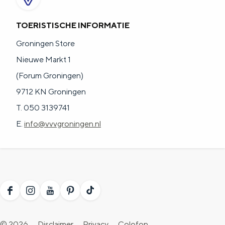
a
n
a
S
TOERISTISCHE INFORMATIE
l
e
Groningen Store
:
i
Nieuwe Markt 1
N
t
(Forum Groningen)
e
e
9712 KN Groningen
d
T. 050 3139741
e
E.
info@vvvgroningen.nl
r
l
a
n
F
I
Y
P
T
d
a
n
o
i
i
s
© 2026
Disclaimer
Privacy
Colofon