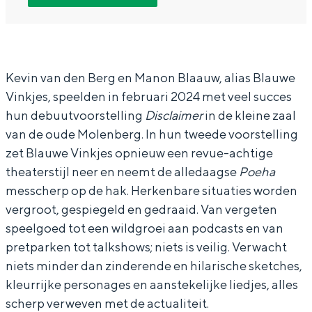
B
B
a
In Groningen ligt het allemaal opvallend
dicht bij elkaar. De levendigheid van de
l
l
u
stad, de stilte van een hofje, de
a
a
w
weidsheid van het ommeland en de
sporen van een eeuwenoud verleden.
u
u
e
Kevin van den Berg en Manon Blaauw, alias Blauwe
Vinkjes, speelden in februari 2024 met veel succes
w
w
V
Stad
hun debuutvoorstelling
Disclaimer
in de kleine zaal
e
e
i
Provincie
van de oude Molenberg. In hun tweede voorstelling
V
V
n
Waddenkust
zet Blauwe Vinkjes opnieuw een revue-achtige
i
i
k
theaterstijl neer en neemt de alledaagse
Poeha
Natuurgebieden
n
n
j
messcherp op de hak. Herkenbare situaties worden
vergroot, gespiegeld en gedraaid. Van vergeten
k
k
e
WAT TE DOEN
speelgoed tot een wildgroei aan podcasts en van
j
j
s
pretparken tot talkshows; niets is veilig. Verwacht
e
e
-
niets minder dan zinderende en hilarische sketches,
s
s
P
kleurrijke personages en aanstekelijke liedjes, alles
-
-
o
scherp verweven met de actualiteit.