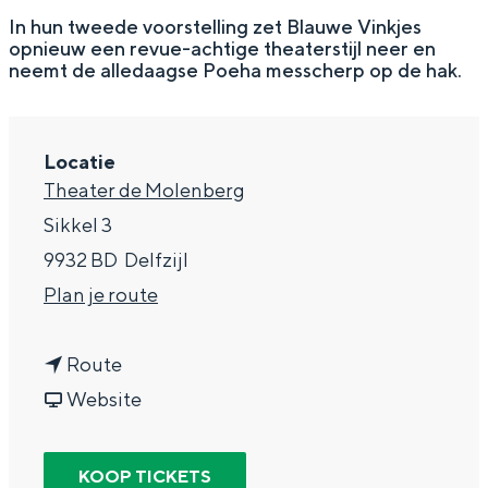
g
Wat ga jij doen?
In hun tweede voorstelling zet Blauwe Vinkjes
opnieuw een revue-achtige theaterstijl neer en
e
Zomerwandelingen in Groningen
neemt de alledaagse Poeha messcherp op de hak.
Zwemplekken
Locatie
DIT IS GRONINGEN
Theater de Molenberg
Sikkel 3
9932 BD
Delfzijl
n
Plan je route
a
n
a
Route
a
v
r
Website
a
a
B
Top 10
bezienswaardigheden
r
n
l
KOOP TICKETS