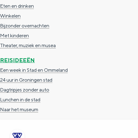
e
h
S
Eten en drinken
r
e
i
Winkelen
t
E
e
Bijzonder overnachten
a
n
z
Met kinderen
a
g
u
Theater, muziek en musea
l
l
r
REISIDEEËN
H
i
d
Een week in Stad en Ommeland
u
s
e
24 uur in Groningen stad
i
h
u
Dagtripjes zonder auto
d
p
t
Lunchen in de stad
i
a
s
Naar het museum
g
g
c
e
e
h
t
e