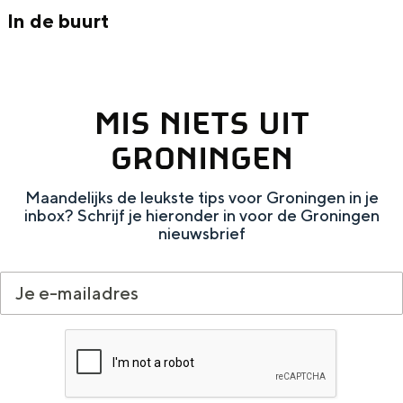
Met kinderen
In de buurt
Theater, muziek en musea
REISIDEEËN
MIS NIETS UIT
Een week in Stad en Ommeland
GRONINGEN
Een dag op pad in Groningen stad
Maandelijks de leukste tips voor Groningen in je
inbox? Schrijf je hieronder in voor de Groningen
nieuwsbrief
Dagtripjes zonder auto