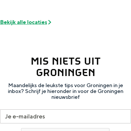
De rijkdom van Groningen is haar
veranderlijke landschap. Binen een mum
van tijd sta je vanuit de stad aan de
Waddenzee, midden in het groen of bij
Bekijk alle locaties
een schattig wierdedorp.
Lunchen in de stad
Naar het museum
MIS NIETS UIT
GRONINGEN
S
n
nl
e
l
Nederlands
Maandelijks de leukste tips voor Groningen in je
l
G
G
English
en
Deutsch
de
inbox? Schrijf je hieronder in voor de Groningen
nieuwsbrief
e
o
e
c
t
h
t
o
e
e
t
n