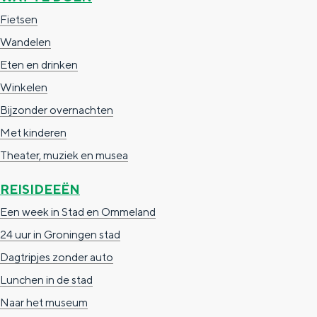
a
n
Fietsen
a
S
Wandelen
l
e
Eten en drinken
:
i
Winkelen
N
t
Bijzonder overnachten
e
e
Met kinderen
d
Theater, muziek en musea
e
REISIDEEËN
r
Een week in Stad en Ommeland
l
24 uur in Groningen stad
a
Dagtripjes zonder auto
n
Lunchen in de stad
d
Naar het museum
s