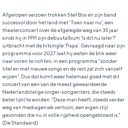
s
f
e
o
In Groningen ligt het allemaal opvallend
dicht bij elkaar. De levendigheid van de
&
B
f
s
Afgelopen seizoen trokken Stef Bos en zijn band
stad, de stilte van een hofje, de
succesvol door het land met ‘Toen naar nu’, een
b
o
B
&
weidsheid van het ommeland en de
theaterconcert over de afgelegde weg van 35 jaar
sporen van een eeuwenoud verleden.
a
s
o
b
sinds hij in 1991 zijn debuutalbum ‘Is dit nu later?’
n
&
s
a
Stad
uitbracht met de hitsingle ‘Papa’. Gevraagd naar zijn
d
b
&
n
Provincie
programma voor 2027 laat hij weten de blik weer
a
b
d
naar voren te richten, in een programma “zonder
Waddenkust
titel en met nieuwe songs en de rest zal zich vanzelf
n
a
Natuurgebieden
wijzen”. Dus dat komt weer helemaal goed met dit
d
n
concert van een van de meest gewaardeerde
d
WAT TE DOEN
Nederlandstalige singer-songwriters, die steeds
beter lijkt te worden. “Deze man heeft, steeds verder
weg van mediageniek vertoon, een eigen stijl
gevonden die nu in volle rijpheid opengebloeid is.”
(De Standaard)