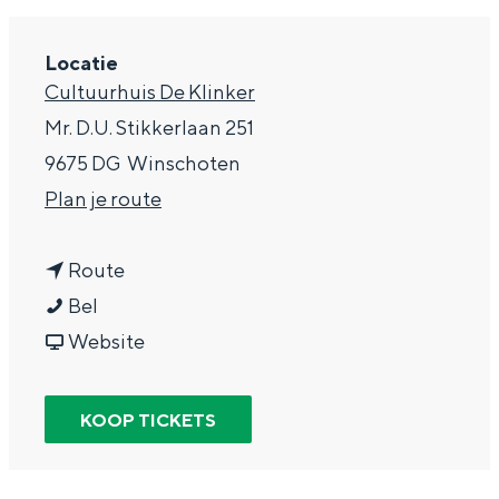
g
Wat ga jij doen?
e
Locatie
Zomerwandelingen in Groningen
Cultuurhuis De Klinker
Zwemplekken
Mr. D.U. Stikkerlaan 251
9675 DG
Winschoten
DIT IS GRONINGEN
n
Plan je route
a
n
a
Route
S
a
r
Bel
t
a
v
S
Website
e
r
a
t
f
S
n
e
KOOP TICKETS
Top 10
B
t
S
f
bezienswaardigheden
o
e
t
B