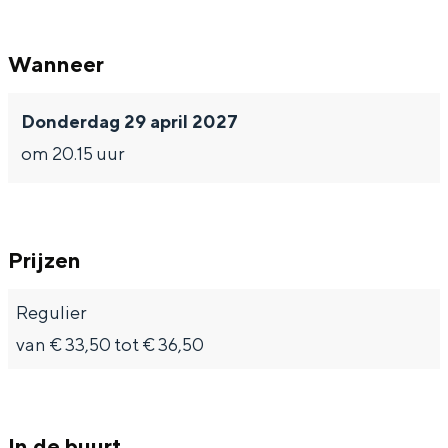
Wanneer
Bijzonder overnachten
Donderdag 29 april 2027
om 20.15 uur
Overnachten was nog nooit zo leuk. Van
slapen in een voormalige graanzolder
van een molen tot overnachten in een
iglo van stro: Groningen biedt voor ieder
wat wils.
Prijzen
Fietsen
Regulier
Wandelen
van € 33,50 tot € 36,50
Eten & drinken
Winkelen
Overnachten
In de buurt