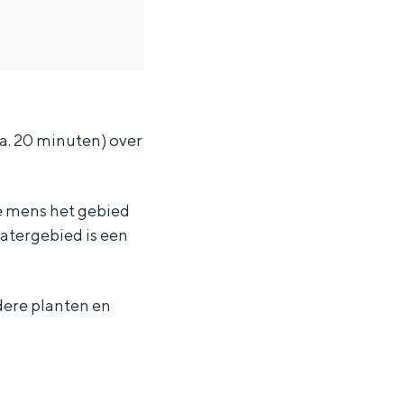
a. 20 minuten) over
de mens het gebied
watergebied is een
dere planten en
ten in een iglo van stro: Groningen biedt voor ieder wat wils.