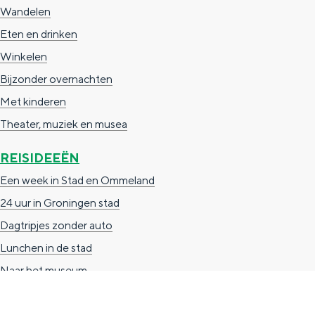
Wandelen
n
Eten en drinken
d
Winkelen
s
Bijzonder overnachten
Met kinderen
Theater, muziek en musea
REISIDEEËN
Een week in Stad en Ommeland
24 uur in Groningen stad
Dagtripjes zonder auto
Lunchen in de stad
Naar het museum