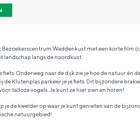
N
het Bezoekerscentrum Waddenkust met een korte film (c
et landschap langs de noordkust.
e fiets. Onderweg naar de dijk zie je hoe de natuur én 
 de Klutenplas parkeer je je fiets. Dit bijzondere brak
oor talloze vogels. Je kunt ze hier zien en horen!
p je de kwelder op waar je kunt genieten van de bijzon
mische natuurgebied!
Bijzonder overnachten
. Van slapen in een voormalige graanzolder van een molen tot overnach