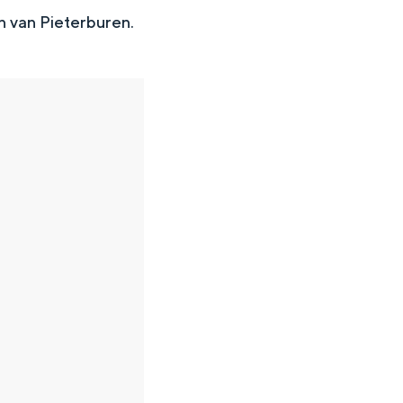
 van Pieterburen.
en
n hofje, de weidsheid van het ommeland en de sporen van een