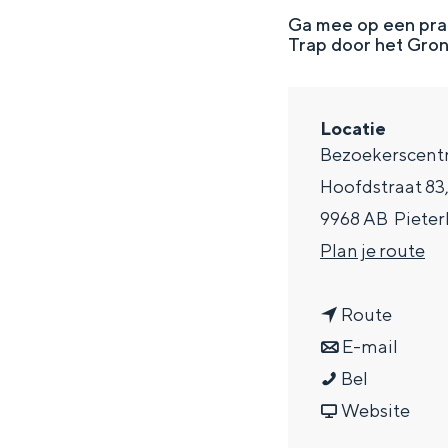
g
Ga mee op een prac
Trap door het Groni
e
DIT IS GRONINGEN
Locatie
Bezoekerscen
Hoofdstraat 83
9968 AB
Piete
n
Plan je route
a
n
a
Route
a
n
r
E-mail
In Groningen ligt het allemaal opv
eeuwenoud verleden.
K
a
a
K
Bel
w
r
a
v
w
Website
Stad
e
K
r
a
e
Provincie