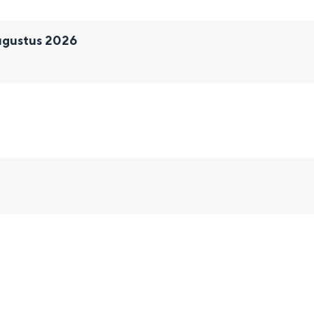
ugustus 2026
and
n stad