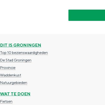
g
g
c
e
e
h
t
e
a
n
a
S
l
e
DIT IS GRONINGEN
:
i
Top 10 bezienswaardigheden
N
t
De Stad Groningen
e
e
Provincie
d
Waddenkust
e
Natuurgebieden
r
WAT TE DOEN
l
Fietsen
a