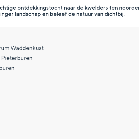
htige ontdekkingstocht naar de kwelders ten noorden
nger landschap en beleef de natuur van dichtbij.
trum Waddenkust
, Pieterburen
rburen
Top 10 bezienswaardighed
allend dicht bij elkaar. De levendigheid van de stad, de stilte van ee