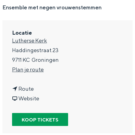
g
Wat ga jij doen?
Ensemble met negen vrouwenstemmen
e
Zomerwandelingen in Groningen
Zwemplekken
Locatie
Lutherse Kerk
DIT IS GRONINGEN
Haddingestraat 23
9711 KC
Groningen
n
Plan je route
a
n
a
Route
a
v
r
Website
a
a
K
r
n
i
KOOP TICKETS
Top 10
K
K
k
bezienswaardigheden