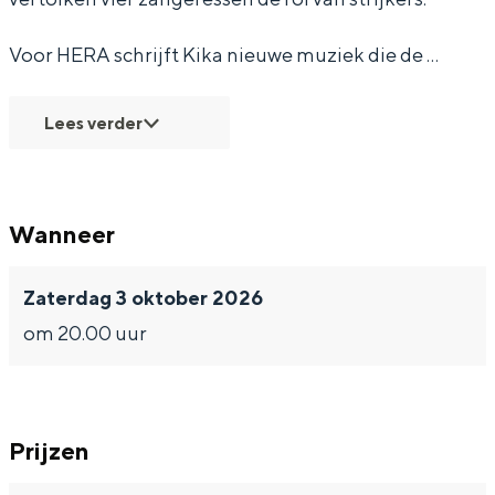
e
e
a
r
r
Voor HERA schrijft Kika nieuwe muziek die de …
a
a
Bijzonder overnachten
Lees verder
Overnachten was nog nooit zo leuk. Van
slapen in een voormalige graanzolder
van een molen tot overnachten in een
Wanneer
iglo van stro: Groningen biedt voor ieder
wat wils.
Zaterdag 3 oktober 2026
Fietsen
om 20.00 uur
Wandelen
Eten & drinken
Winkelen
Prijzen
Overnachten