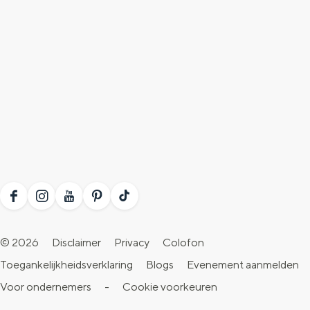
F
I
Y
P
T
a
n
o
i
i
© 2026
Disclaimer
Privacy
Colofon
c
s
u
n
k
Toegankelijkheidsverklaring
Blogs
Evenement aanmelden
e
t
T
t
T
Voor ondernemers
-
Cookie voorkeuren
b
a
u
e
o