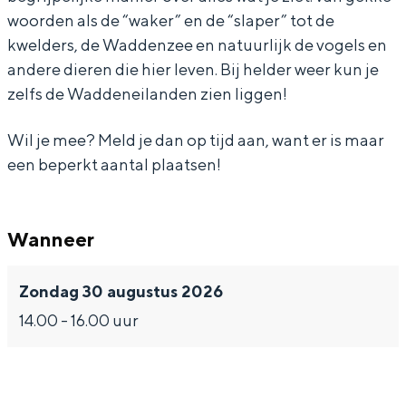
a
n
t
h
a
woorden als de “waker” en de “slaper” tot de
r
a
n
t
r
kwelders, de Waddenzee en natuurlijk de vogels en
d
a
a
n
d
andere dieren die hier leven. Bij helder weer kun je
e
r
a
a
e
zelfs de Waddeneilanden zien liggen!
Bijzonder overnachten
z
d
r
a
z
Overnachten was nog nooit zo leuk. Van
Wil je mee? Meld je dan op tijd aan, want er is maar
e
e
d
r
e
slapen in een voormalige graanzolder
een beperkt aantal plaatsen!
e
z
e
d
e
van een molen tot overnachten in een
iglo van stro: Groningen biedt voor ieder
d
e
z
e
d
wat wils.
i
e
e
z
i
Wanneer
Fietsen
j
d
e
e
j
Wandelen
Zondag 30 augustus 2026
k
i
d
e
k
Eten & drinken
14.00 - 16.00 uur
e
j
i
d
e
Winkelen
n
k
j
i
n
Overnachten
d
e
k
j
d