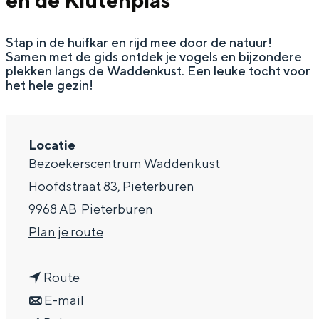
en de Klutenplas
g
Wat ga jij doen?
e
Stap in de huifkar en rijd mee door de natuur!
Zomerwandelingen in Groningen
Samen met de gids ontdek je vogels en bijzondere
Zwemplekken
plekken langs de Waddenkust. Een leuke tocht voor
het hele gezin!
DIT IS GRONINGEN
Locatie
Bezoekerscentrum Waddenkust
Hoofdstraat 83, Pieterburen
9968 AB
Pieterburen
n
Plan je route
a
n
a
Route
Top 10
a
n
r
E-mail
bezienswaardigheden