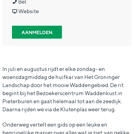
H
a
a
H
Bel
In Groningen ligt het allemaal opvallend
u
r
a
v
u
Website
dicht bij elkaar. De levendigheid van de
stad, de stilte van een hofje, de
i
H
r
a
i
weidsheid van het ommeland en de
f
u
H
n
f
sporen van een eeuwenoud verleden.
AANMELDEN
k
i
u
H
k
Stad
a
f
i
u
a
Provincie
r
k
f
i
r
Waddenkust
t
a
k
f
t
In juli en augustus rijdt er elke zondag- en
Natuurgebieden
woensdagmiddag de huifkar van Het Groninger
o
r
a
k
o
Landschap door het mooie Waddengebied. De rit
c
t
r
a
c
begint bij het Bezoekerscentrum Waddenkust in
WAT TE DOEN
h
o
t
r
h
Pieterburen en gaat helemaal tot aan de zeedijk.
t
c
o
t
t
Daarna rijden we via de Klutenplas weer terug.
n
h
c
o
n
Onderweg vertelt een gids op een leuke en
a
t
h
c
a
begrijpelijke manier over alles wat je ziet: van gekke