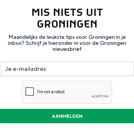
e
h
S
MIS NIETS UIT
r
e
i
GRONINGEN
t
E
e
a
n
z
Maandelijks de leukste tips voor Groningen in je
a
g
u
inbox? Schrijf je hieronder in voor de Groningen
nieuwsbrief
l
l
r
H
i
d
u
s
e
i
h
u
d
p
t
i
a
s
g
g
c
e
e
h
t
e