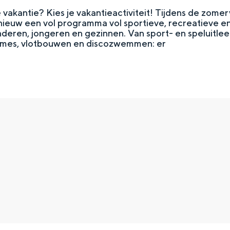
je vakantie? Kies je vakantieactiviteit! Tijdens de zome
ieuw een vol programma vol sportieve, recreatieve en
inderen, jongeren en gezinnen. Van sport- en speluitlee
mes, vlotbouwen en discozwemmen: er
Top 10 bezienswaardighed
allend dicht bij elkaar. De levendigheid van de stad, de stilte van ee