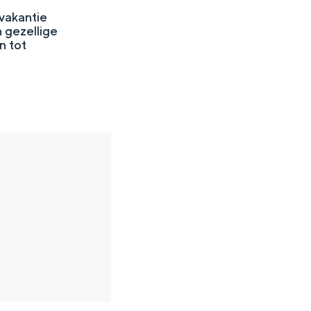
rvakantie
 gezellige
n tot
en
n hofje, de weidsheid van het ommeland en de sporen van een