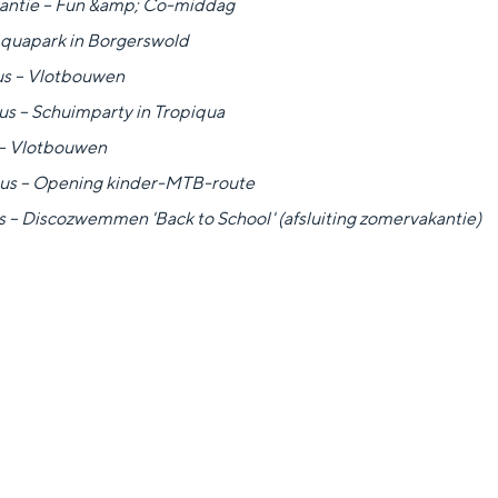
kantie – Fun &amp; Co-middag
Aquapark in Borgerswold
s – Vlotbouwen
s – Schuimparty in Tropiqua
 – Vlotbouwen
Dagtripjes zonder auto
us – Opening kinder-MTB-route
veranderlijke landschap. Binen een mum van tijd sta je vanuit de stad 
 – Discozwemmen 'Back to School' (afsluiting zomervakantie)