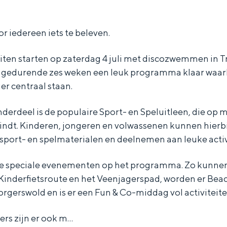
or iedereen iets te beleven.
iten starten op zaterdag 4 juli met discozwemmen in T
r gedurende zes weken een leuk programma klaar waar
er centraal staan.
derdeel is de populaire Sport- en Speluitleen, die op 
indt. Kinderen, jongeren en volwassenen kunnen hierbi
port- en spelmaterialen en deelnemen aan leuke activ
rse speciale evenementen op het programma. Zo kunne
Kinderfietsroute en het Veenjagerspad, worden er Be
Bijzonder overnachten
rgerswold en is er een Fun & Co-middag vol activiteit
. Van slapen in een voormalige graanzolder van een molen tot overnach
ers zijn er ook m…