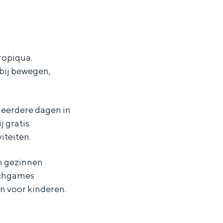
ropiqua.
bij bewegen,
meerdere dagen in
j gratis
iteiten.
n gezinnen
achgames
en voor kinderen.
ten in een iglo van stro: Groningen biedt voor ieder wat wils.