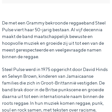
In Groningen ligt het allemaal opvallend
t
t
e
dicht bij elkaar. De levendigheid van de
e
e
l
stad, de stilte van een hofje, de
weidsheid van het ommeland en de
e
e
P
De met een Grammy bekroonde reggaeband Steel
sporen van een eeuwenoud verleden.
Pulse viert haar 50-jarig bestaan. Al vijf decennia
l
l
u
maakt de band maatschappelijk bewuste en
Stad
P
P
l
hoopvolle muziek en groeide zij uit tot een van de
Provincie
u
u
s
meest gerespecteerde en veelgevraagde namen
l
l
e
Waddenkust
binnen de reggae.
s
s
Natuurgebieden
Steel Pulse werd in 1975 opgericht door David Hinds
e
e
en Selwyn Brown, kinderen van Jamaicaanse
WAT TE DOEN
families die zich in Groot-Brittannië vestigden. De
band brak door in de Britse punkscene en groeide
daarna uit tot een internationale naam binnen de
roots reggae. In hun muziek komen reggae, punk,
soul en rock samen, met teksten over racisme,