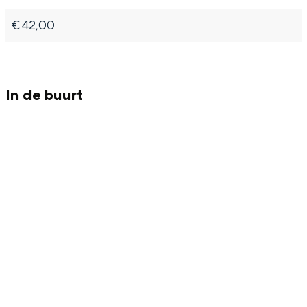
Met kinderen
€ 42,00
Theater, muziek en musea
REISIDEEËN
In de buurt
Een week in Stad en Ommeland
Een dag op pad in Groningen stad
Dagtripjes zonder auto