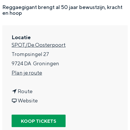
g
Wat ga jij doen?
Reggaegigant brengt al 50 jaar bewustzijn, kracht
en hoop
e
Zomerwandelingen in Groningen
Zwemplekken
Locatie
SPOT/De Oosterpoort
DIT IS GRONINGEN
Trompsingel 27
9724 DA
Groningen
n
Plan je route
a
n
a
Route
a
v
r
Website
a
a
S
Top 10
r
n
t
KOOP TICKETS
bezienswaardigheden
S
S
e