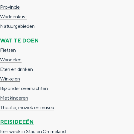
a
n
Provincie
a
S
Waddenkust
l
e
Natuurgebieden
:
i
WAT TE DOEN
N
t
Fietsen
e
e
Wandelen
d
Eten en drinken
e
Winkelen
r
Bijzonder overnachten
l
Met kinderen
a
Theater, muziek en musea
n
d
REISIDEEËN
s
Een week in Stad en Ommeland