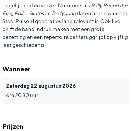
ongelijkheid en verzet. Nummers als
Rally Round the
Flag
,
Roller Skates
en
Bodyguard
laten horen waarom
Steel Pulse al generaties lang relevant is. Ook live
blijft de band indruk maken met een grote
Bijzonder overnachten
bezetting en een repertoire dat teruggrijpt op vijftig
jaar geschiedenis.
Overnachten was nog nooit zo leuk. Van
slapen in een voormalige graanzolder
van een molen tot overnachten in een
iglo van stro: Groningen biedt voor ieder
Wanneer
wat wils.
Fietsen
Zaterdag 22 augustus 2026
Wandelen
om 20.30 uur
Eten & drinken
Winkelen
Overnachten
Prijzen