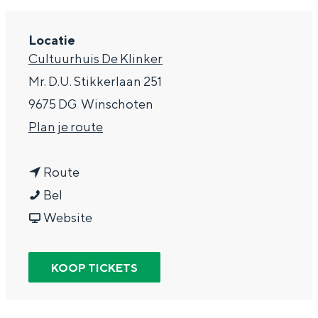
g
Wat ga jij doen?
e
Locatie
Zomerwandelingen in Groningen
Cultuurhuis De Klinker
Zwemplekken
Mr. D.U. Stikkerlaan 251
9675 DG
Winschoten
DIT IS GRONINGEN
n
Plan je route
a
n
a
Route
K
a
r
Bel
a
a
v
K
Website
r
r
a
a
i
K
n
r
KOOP TICKETS
Top 10
n
a
K
i
bezienswaardigheden
B
r
a
n