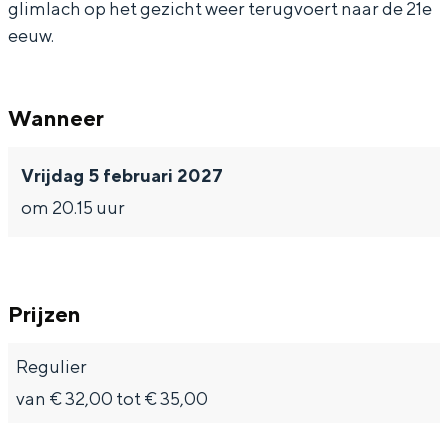
glimlach op het gezicht weer terugvoert naar de 21e
d
n
eeuw.
d
Bijzonder overnachten
Wanneer
Overnachten was nog nooit zo leuk. Van
Vrijdag 5 februari 2027
slapen in een voormalige graanzolder
van een molen tot overnachten in een
om 20.15 uur
iglo van stro: Groningen biedt voor ieder
wat wils.
Fietsen
Prijzen
Wandelen
Eten & drinken
Regulier
Winkelen
van € 32,00 tot € 35,00
Overnachten