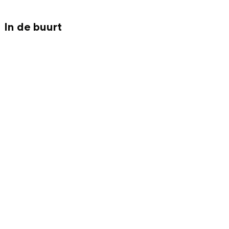
Met kinderen
Theater, muziek en musea
In de buurt
REISIDEEËN
Een week in Stad en Ommeland
Een dag op pad in Groningen stad
Dagtripjes zonder auto