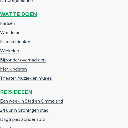
Natuurgebieden
a
n
a
S
WAT TE DOEN
l
e
Fietsen
:
i
Wandelen
N
t
Eten en drinken
e
e
Winkelen
d
Bijzonder overnachten
e
Met kinderen
r
Theater, muziek en musea
l
REISIDEEËN
a
Een week in Stad en Ommeland
n
24 uur in Groningen stad
d
Dagtripjes zonder auto
s