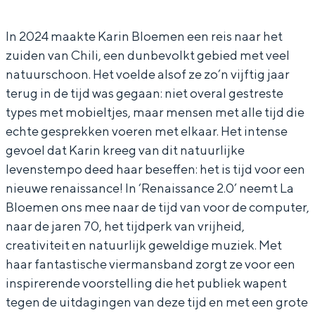
l
i
r
B
In Groningen ligt het allemaal opvallend
dicht bij elkaar. De levendigheid van de
o
n
i
l
In 2024 maakte Karin Bloemen een reis naar het
stad, de stilte van een hofje, de
zuiden van Chili, een dunbevolkt gebied met veel
e
B
n
o
weidsheid van het ommeland en de
natuurschoon. Het voelde alsof ze zo’n vijftig jaar
sporen van een eeuwenoud verleden.
m
l
B
e
terug in de tijd was gegaan: niet overal gestreste
e
o
l
m
Stad
types met mobieltjes, maar mensen met alle tijd die
n
e
o
e
Provincie
echte gesprekken voeren met elkaar. Het intense
e
m
e
n
gevoel dat Karin kreeg van dit natuurlijke
Waddenkust
levenstempo deed haar beseffen: het is tijd voor een
n
e
m
e
Natuurgebieden
nieuwe renaissance! In ‘Renaissance 2.0’ neemt La
b
n
e
n
Bloemen ons mee naar de tijd van voor de computer,
a
e
n
b
WAT TE DOEN
naar de jaren 70, het tijdperk van vrijheid,
n
n
e
a
creativiteit en natuurlijk geweldige muziek. Met
d
b
n
n
haar fantastische viermansband zorgt ze voor een
a
b
d
inspirerende voorstelling die het publiek wapent
tegen de uitdagingen van deze tijd en met een grote
n
a