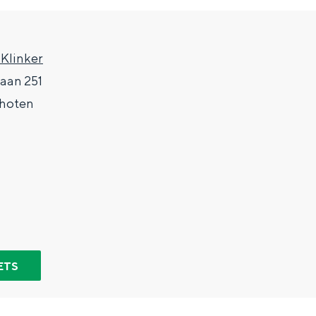
 Klinker
laan 251
hoten
Top 10 bezienswaardighed
allend dicht bij elkaar. De levendigheid van de stad, de stilte van ee
ETS