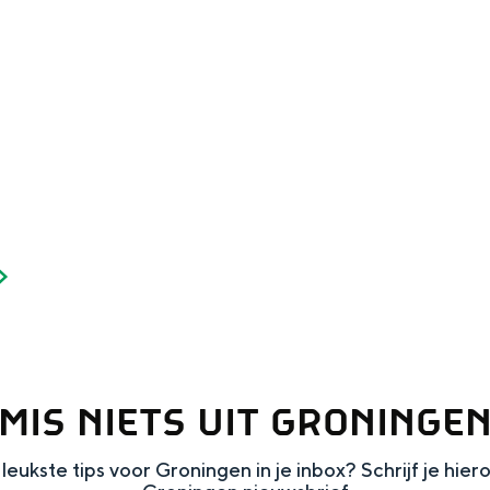
Dagtripjes zonder auto
veranderlijke landschap. Binen een mum van tijd sta je vanuit de stad 
MIS NIETS UIT GRONINGE
leukste tips voor Groningen in je inbox? Schrijf je hier