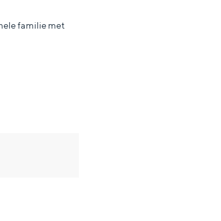
hele familie met
ten in een iglo van stro: Groningen biedt voor ieder wat wils.