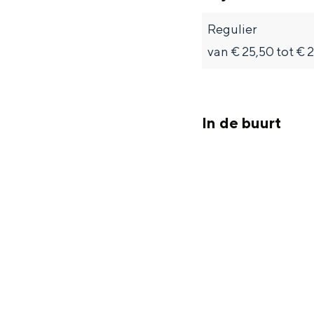
Fietsen
Regulier
Wandelen
van € 25,50 tot € 
Eten & drinken
Winkelen
Overnachten
In de buurt
Met kinderen
Theater, muziek en musea
REISIDEEËN
Een week in Stad en Ommel
Een dag op pad in Groninge