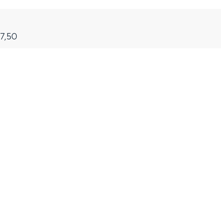
27,50
and
n stad