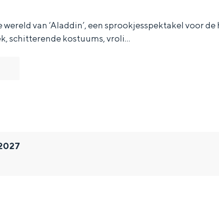
 wereld van ‘Aladdin’, een sprookjesspektakel voor de 
, schitterende kostuums, vroli…
 2027
Bijzonder overnachten
. Van slapen in een voormalige graanzolder van een molen tot overnach