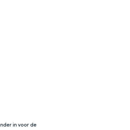
aan de Waddenzee, midden in het groen of bij een schattig
N
onder in voor de