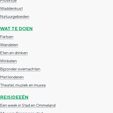
Provincie
g
g
c
Waddenkust
e
e
h
Natuurgebieden
t
e
WAT TE DOEN
a
n
Fietsen
a
S
Wandelen
l
e
Eten en drinken
:
i
Winkelen
N
t
Bijzonder overnachten
e
e
Met kinderen
d
Theater, muziek en musea
e
r
REISIDEEËN
l
Een week in Stad en Ommeland
a