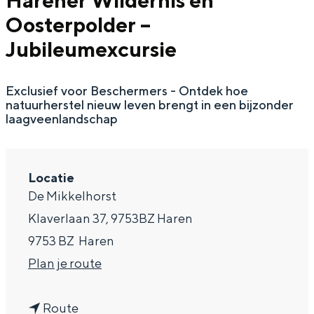
Harener Wildernis en
g
Wat ga jij doen?
Oosterpolder –
e
Zomerwandelingen in Groningen
Jubileumexcursie
Zwemplekken
Exclusief voor Beschermers - Ontdek hoe
natuurherstel nieuw leven brengt in een bijzonder
DIT IS GRONINGEN
laagveenlandschap
Locatie
De Mikkelhorst
Klaverlaan 37, 9753BZ Haren
9753 BZ
Haren
n
Plan je route
Top 10
a
bezienswaardigheden
n
a
Route