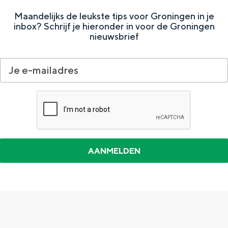
a
n
e
s
r
u
e
Maandelijks de leukste tips voor Groningen in je
a
S
inbox? Schrijf je hieronder in voor de Groningen
i
s
r
nieuwsbrief
l
e
e
i
s
:
i
e
i
N
t
e
e
e
d
e
r
l
a
n
d
s