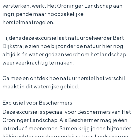
versterken, werkt Het Groninger Landschap aan
e
g
a
a
e
ingrijpende maar noodzakelijke
e
v
g
a
e
herstelmaatregelen.
n
e
v
g
n
Bijzonder overnachten
h
e
e
v
h
Tijdens deze excursie laat natuurbeheerder Bert
Dijkstra je zien hoe bijzonder de natuur hier nog
e
n
e
e
e
Overnachten was nog nooit zo leuk. Van
slapen in een voormalige graanzolder
altijd is én wat er gedaan wordt om het landschap
r
h
n
e
r
van een molen tot overnachten in een
weer veerkrachtig te maken.
s
e
h
n
s
iglo van stro: Groningen biedt voor ieder
wat wils.
t
r
e
h
t
Ga mee en ontdek hoe natuurherstel het verschil
e
s
r
e
e
maakt in dit waterrijke gebied.
Fietsen
l
t
s
r
l
Wandelen
Exclusief voor Beschermers
H
e
t
s
H
Eten & drinken
Deze excursie is speciaal voor Beschermers van Het
a
l
e
t
a
Winkelen
Groninger Landschap. Als Beschermer mag je één
r
H
l
e
r
introducé meenemen. Samen krijg je een bijzonder
Overnachten
e
a
H
l
e
kijkje achter de schermen bij natuur, landschap en