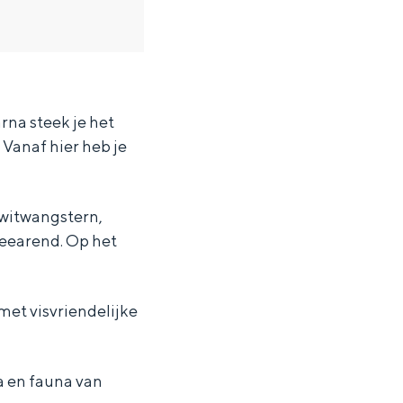
rna steek je het
 Vanaf hier heb je
s witwangstern,
zeearend. Op het
et visvriendelijke
ten in een iglo van stro: Groningen biedt voor ieder wat wils.
ra en fauna van