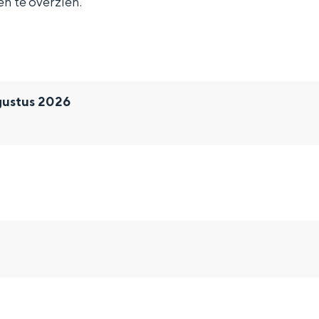
én te overzien.
gustus 2026
and
n stad