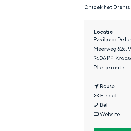
g
Ontdek het Drents 
e
DIT IS GRONINGEN
Locatie
Paviljoen De Le
Meerweg 62a, 
9606 PP
Krops
n
Plan je route
a
n
a
Route
a
n
r
E-mail
In Groningen ligt het allemaal opv
V
a
a
V
Bel
eeuwenoud verleden.
a
r
a
v
a
Website
Stad
a
V
r
a
a
Provincie