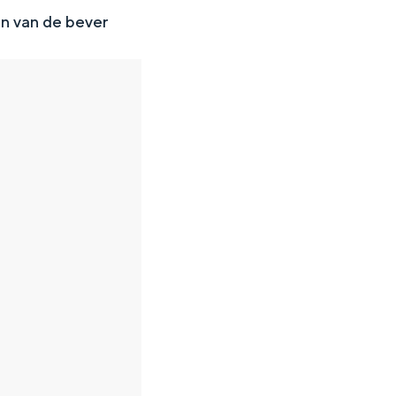
en van de bever
en
n hofje, de weidsheid van het ommeland en de sporen van een