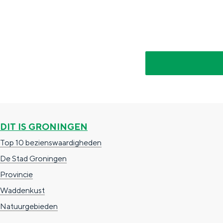
g
g
c
e
e
h
t
e
a
n
a
S
l
e
:
i
N
t
DIT IS GRONINGEN
e
e
Top 10 bezienswaardigheden
d
De Stad Groningen
e
Provincie
r
Waddenkust
l
Natuurgebieden
a