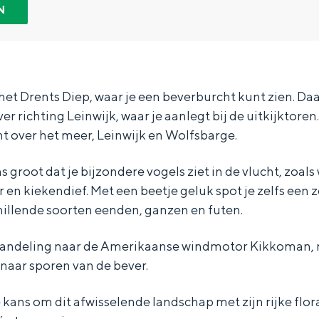
N
et Drents Diep, waar je een beverburcht kunt zien. Daa
 richting Leinwijk, waar je aanlegt bij de uitkijktoren.
ht over het meer, Leinwijk en Wolfsbarge.
 groot dat je bijzondere vogels ziet in de vlucht, zoal
en kiekendief. Met een beetje geluk spot je zelfs een 
hillende soorten eenden, ganzen en futen.
wandeling naar de Amerikaanse windmotor Kikkoman, m
Bijzonder overnachten
k naar sporen van de bever.
. Van slapen in een voormalige graanzolder van een molen tot overnach
e kans om dit afwisselende landschap met zijn rijke flo