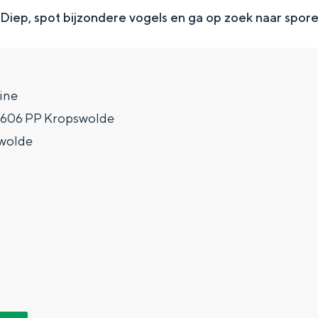
Diep, spot bijzondere vogels en ga op zoek naar spor
ine
9606 PP Kropswolde
wolde
Top 10 bezienswaardighed
allend dicht bij elkaar. De levendigheid van de stad, de stilte van ee