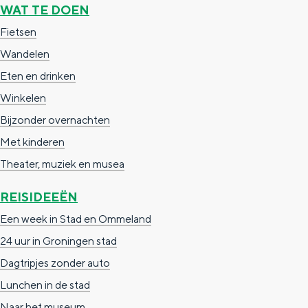
WAT TE DOEN
n
Fietsen
d
Wandelen
s
Eten en drinken
Winkelen
Bijzonder overnachten
Met kinderen
Theater, muziek en musea
REISIDEEËN
Een week in Stad en Ommeland
24 uur in Groningen stad
Dagtripjes zonder auto
Lunchen in de stad
Naar het museum