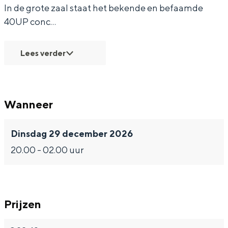
In de grote zaal staat het bekende en befaamde
40UP conc…
Lees verder
Bijzonder overnachten
Overnachten was nog nooit zo leuk. Van
slapen in een voormalige graanzolder
van een molen tot overnachten in een
Wanneer
iglo van stro: Groningen biedt voor ieder
wat wils.
Dinsdag 29 december 2026
Fietsen
20.00 - 02.00 uur
Wandelen
Eten & drinken
Winkelen
Prijzen
Overnachten