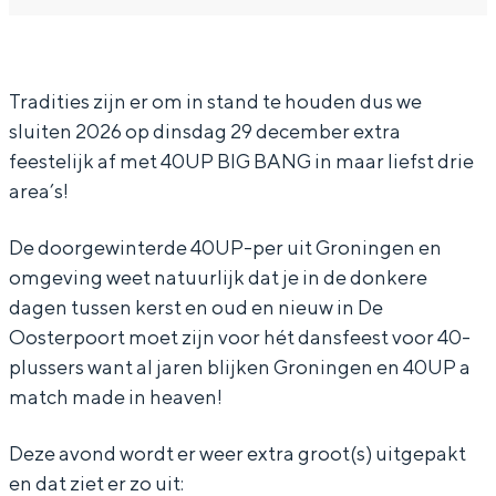
In Groningen ligt het allemaal opvallend
0
0
P
dicht bij elkaar. De levendigheid van de
U
U
B
stad, de stilte van een hofje, de
weidsheid van het ommeland en de
P
P
i
Tradities zijn er om in stand te houden dus we
sporen van een eeuwenoud verleden.
sluiten 2026 op dinsdag 29 december extra
B
B
g
feestelijk af met 40UP BIG BANG in maar liefst drie
Stad
i
i
B
area’s!
Provincie
g
g
a
B
B
n
Waddenkust
De doorgewinterde 40UP-per uit Groningen en
a
a
g
omgeving weet natuurlijk dat je in de donkere
Natuurgebieden
dagen tussen kerst en oud en nieuw in De
n
n
Oosterpoort moet zijn voor hét dansfeest voor 40-
g
g
WAT TE DOEN
plussers want al jaren blijken Groningen en 40UP a
match made in heaven!
Deze avond wordt er weer extra groot(s) uitgepakt
en dat ziet er zo uit: