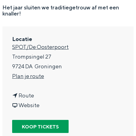
g
Wat ga jij doen?
Het jaar sluiten we traditiegetrouw af met een
knaller!
e
Zomerwandelingen in Groningen
Zwemplekken
Locatie
SPOT/De Oosterpoort
DIT IS GRONINGEN
Trompsingel 27
9724 DA
Groningen
n
Plan je route
a
n
a
Route
a
v
r
Website
a
a
4
Top 10
r
n
0
KOOP TICKETS
bezienswaardigheden
4
4
U