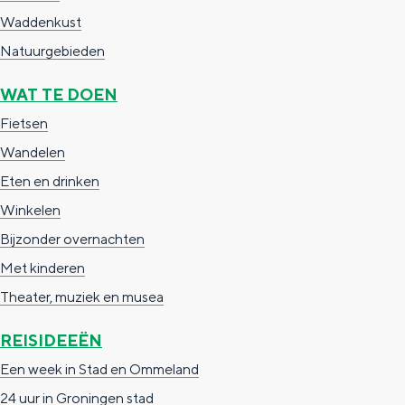
a
n
Waddenkust
a
S
Natuurgebieden
l
e
WAT TE DOEN
:
i
Fietsen
N
t
Wandelen
e
e
Eten en drinken
d
Winkelen
e
Bijzonder overnachten
r
Met kinderen
l
Theater, muziek en musea
a
n
REISIDEEËN
d
Een week in Stad en Ommeland
s
24 uur in Groningen stad