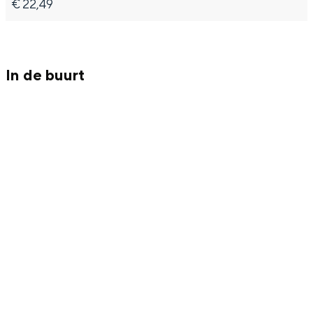
Met kinderen
€ 22,49
Theater, muziek en musea
In de buurt
REISIDEEËN
Een week in Stad en Ommeland
Een dag op pad in Groningen stad
Dagtripjes zonder auto