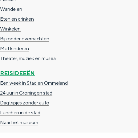
a
n
Wandelen
a
S
Eten en drinken
l
e
Winkelen
:
i
Bijzonder overnachten
N
t
Met kinderen
e
e
Theater, muziek en musea
d
REISIDEEËN
e
r
Een week in Stad en Ommeland
l
24 uur in Groningen stad
a
Dagtripjes zonder auto
n
Lunchen in de stad
d
Naar het museum
s