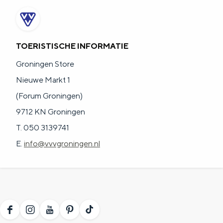
TOERISTISCHE INFORMATIE
Groningen Store
Nieuwe Markt 1
(Forum Groningen)
9712 KN Groningen
T. 050 3139741
E.
info@vvvgroningen.nl
F
I
Y
P
T