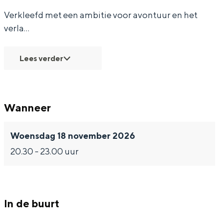
Verkleefd met een ambitie voor avontuur en het
verla…
Bijzonder overnachten
Lees verder
Overnachten was nog nooit zo leuk. Van
slapen in een voormalige graanzolder
van een molen tot overnachten in een
Wanneer
iglo van stro: Groningen biedt voor ieder
wat wils.
Woensdag 18 november 2026
Fietsen
20.30 - 23.00 uur
Wandelen
Eten & drinken
Winkelen
In de buurt
Overnachten