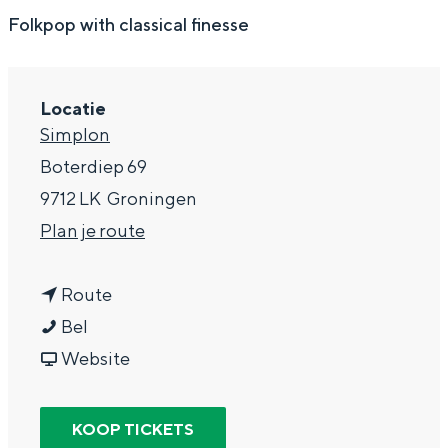
g
Wat ga jij doen?
Folkpop with classical finesse
e
Zomerwandelingen in Groningen
Zwemplekken
Locatie
Simplon
DIT IS GRONINGEN
Boterdiep 69
9712 LK
Groningen
n
Plan je route
a
n
a
Route
I
a
r
Bel
s
a
v
I
Website
k
r
a
s
Top 10
a
I
n
k
bezienswaardigheden
KOOP TICKETS