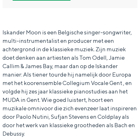
n
s
I
a
In Groningen ligt het allemaal opvallend
d
k
s
n
dicht bij elkaar. De levendigheid van de
stad, de stilte van een hofje, de
e
a
k
d
weidsheid van het ommeland en de
r
n
a
e
Iskander Moon is een Belgische singer-songwriter,
sporen van een eeuwenoud verleden.
multi-instrumentalist en producer met een
M
d
n
r
Stad
achtergrond in de klassieke muziek. Zijn muziek
o
e
d
M
Provincie
doet denken aan artiesten als Tom Odell, Jamie
o
r
e
o
Callim & James Bay, maar dan op de Iskander
Waddenkust
n
M
r
o
manier: Als tiener tourde hij namelijk door Europa
Natuurgebieden
o
M
n
met het koorensemble Collegium Vocale Gent , en
volgde hij zes jaar klassieke pianostudies aan het
o
o
WAT TE DOEN
MUDA in Gent. Wie goed luistert, hoort een
n
o
muzikale omnivoor die zich evenzeer laat inspireren
n
door Paolo Nutini, Sufjan Stevens en Coldplay als
door het werk van klassieke grootheden als Bach en
Debussy.