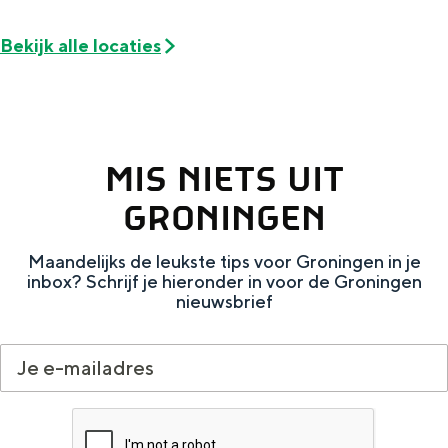
De rijkdom van Groningen is haar
veranderlijke landschap. Binen een mum
Bekijk alle locaties
van tijd sta je vanuit de stad aan de
Waddenzee, midden in het groen of bij
een schattig wierdedorp.
Lunchen in de stad
MIS NIETS UIT
Naar het museum
GRONINGEN
S
n
nl
Maandelijks de leukste tips voor Groningen in je
e
l
Nederlands
inbox? Schrijf je hieronder in voor de Groningen
nieuwsbrief
l
G
G
English
en
Deutsch
de
e
o
e
c
t
h
t
o
e
e
t
n