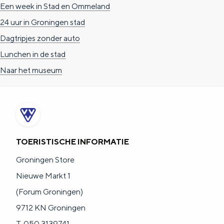
Een week in Stad en Ommeland
a
n
24 uur in Groningen stad
a
S
Dagtripjes zonder auto
l
e
Lunchen in de stad
:
i
Naar het museum
N
t
e
e
d
e
r
TOERISTISCHE INFORMATIE
l
Groningen Store
a
Nieuwe Markt 1
n
(Forum Groningen)
d
9712 KN Groningen
s
T. 050 3139741