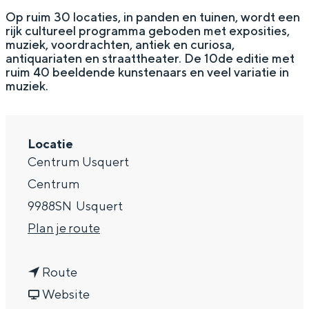
g
Wat ga jij doen?
Op ruim 30 locaties, in panden en tuinen, wordt een
rijk cultureel programma geboden met exposities,
e
Zomerwandelingen in Groningen
muziek, voordrachten, antiek en curiosa,
antiquariaten en straattheater. De 10de editie met
Zwemplekken
ruim 40 beeldende kunstenaars en veel variatie in
muziek.
DIT IS GRONINGEN
Locatie
Centrum Usquert
Centrum
9988SN
Usquert
n
Plan je route
a
n
a
Route
Top 10
bezienswaardigheden
a
v
r
Website