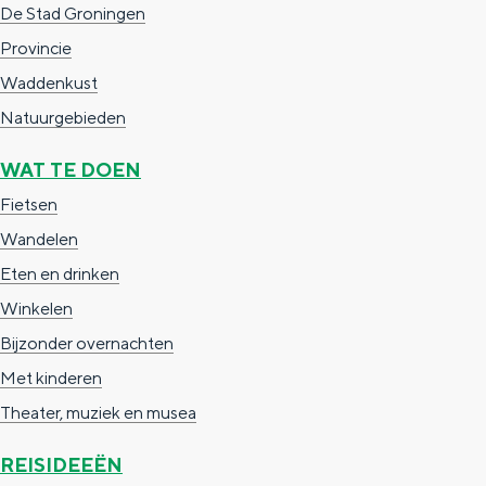
De Stad Groningen
e
h
S
Provincie
r
e
i
Waddenkust
t
E
e
Natuurgebieden
a
n
z
a
g
u
WAT TE DOEN
l
l
r
Fietsen
H
i
d
Wandelen
u
s
e
Eten en drinken
i
h
u
Winkelen
d
p
t
Bijzonder overnachten
i
a
s
Met kinderen
g
g
c
Theater, muziek en musea
e
e
h
REISIDEEËN
t
e