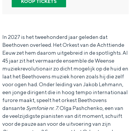
KOOP TICKETS
In Groningen ligt het allemaal opvallend
O
O
k
dicht bij elkaar. De levendigheid van de
r
r
e
stad, de stilte van een hofje, de
weidsheid van het ommeland en de
k
k
s
sporen van een eeuwenoud verleden.
e
e
t
In 2027 is het tweehonderd jaar geleden dat
Stad
Beethoven overleed. Het Orkest van de Achttiende
s
s
v
Eeuw zet hem daarom uitgebreid in de spotlights. Al
Provincie
t
t
a
45 jaar zit het vermaarde ensemble de Weense
Waddenkust
v
v
n
muziekrevolutionair zo dicht mogelijk op de huid en
Natuurgebieden
a
a
d
laat het Beethovens muziek horen zoals hij die zelf
n
n
e
voor ogen had. Onder leiding van Jakob Lehmann,
een jonge dirigent die in hoog tempo internationaal
d
d
A
WAT TE DOEN
furore maakt, speelt het orkest Beethovens
e
e
c
dansante
Symfonie nr. 7.
Olga Pashchenko, een van
A
A
h
de veelzijdigste pianisten van dit moment, schuift
c
c
t
voor de pauze aan voor de uitvoering van zijn
h
h
t