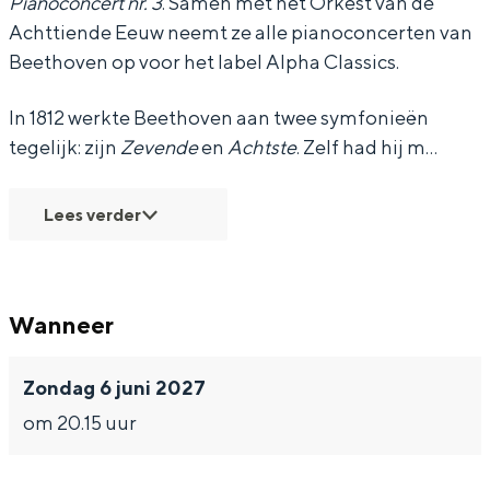
Pianoconcert nr. 3
. Samen met het Orkest van de
t
t
i
Achttiende Eeuw neemt ze alle pianoconcerten van
Beethoven op voor het label Alpha Classics.
t
t
e
i
i
n
In 1812 werkte Beethoven aan twee symfonieën
Bijzonder overnachten
e
e
d
tegelijk: zijn
Zevende
en
Achtste
. Zelf had hij m…
Overnachten was nog nooit zo leuk. Van
n
n
e
slapen in een voormalige graanzolder
d
d
E
Lees verder
van een molen tot overnachten in een
iglo van stro: Groningen biedt voor ieder
e
e
e
wat wils.
E
E
u
e
e
w
Fietsen
Wanneer
u
u
-
Wandelen
w
w
B
Eten & drinken
Zondag 6 juni 2027
-
-
e
Winkelen
om 20.15 uur
B
B
e
Overnachten
e
e
t