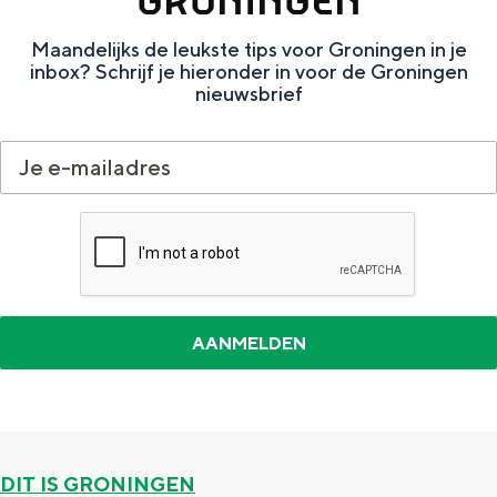
e
h
S
Maandelijks de leukste tips voor Groningen in je
r
e
i
inbox? Schrijf je hieronder in voor de Groningen
t
E
e
nieuwsbrief
a
n
z
a
g
u
l
l
r
H
i
d
u
s
e
i
h
u
d
p
t
i
a
s
g
g
c
e
e
h
t
e
DIT IS GRONINGEN