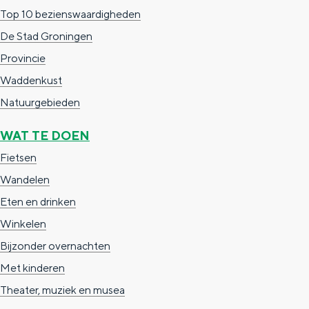
a
n
Top 10 bezienswaardigheden
a
S
De Stad Groningen
l
e
Provincie
:
i
Waddenkust
N
t
Natuurgebieden
e
e
WAT TE DOEN
d
Fietsen
e
Wandelen
r
Eten en drinken
l
Winkelen
a
Bijzonder overnachten
n
Met kinderen
d
Theater, muziek en musea
s