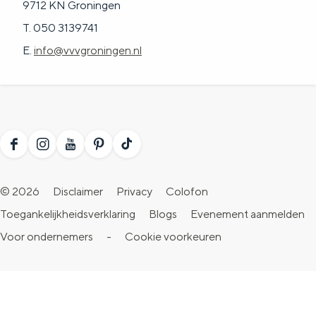
9712 KN Groningen
T. 050 3139741
E.
info@vvvgroningen.nl
F
I
Y
P
T
a
n
o
i
i
© 2026
Disclaimer
Privacy
Colofon
c
s
u
n
k
Toegankelijkheidsverklaring
Blogs
Evenement aanmelden
e
t
T
t
T
Voor ondernemers
-
Cookie voorkeuren
b
a
u
e
o
o
g
b
r
k
o
r
e
e
V
k
a
V
s
i