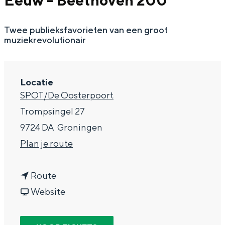
Eeuw - Beethoven 200
g
Wat ga jij doen?
e
Twee publieksfavorieten van een groot
Zomerwandelingen in Groningen
muziekrevolutionair
Zwemplekken
DIT IS GRONINGEN
Locatie
SPOT/De Oosterpoort
Trompsingel 27
9724 DA
Groningen
n
Plan je route
a
n
a
Route
a
v
r
Website
Top 10
a
a
O
bezienswaardigheden
r
n
r