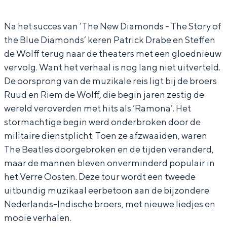
D
N
e
w
In Groningen ligt het allemaal opvallend
dicht bij elkaar. De levendigheid van de
i
e
N
D
Na het succes van ‘The New Diamonds - The Story of
stad, de stilte van een hofje, de
the Blue Diamonds’ keren Patrick Drabe en Steffen
a
w
e
i
weidsheid van het ommeland en de
de Wolff terug naar de theaters met een gloednieuw
sporen van een eeuwenoud verleden.
m
D
w
a
vervolg. Want het verhaal is nog lang niet uitverteld.
o
i
D
m
Stad
De oorsprong van de muzikale reis ligt bij de broers
n
a
i
o
Provincie
Ruud en Riem de Wolff, die begin jaren zestig de
d
m
a
n
wereld veroverden met hits als ‘Ramona’. Het
Waddenkust
stormachtige begin werd onderbroken door de
s
o
m
d
Natuurgebieden
militaire dienstplicht. Toen ze afzwaaiden, waren
n
o
s
The Beatles doorgebroken en de tijden veranderd,
d
n
WAT TE DOEN
maar de mannen bleven onverminderd populair in
s
d
het Verre Oosten. Deze tour wordt een tweede
s
uitbundig muzikaal eerbetoon aan de bijzondere
Nederlands-Indische broers, met nieuwe liedjes en
mooie verhalen.