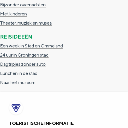
e
h
S
Bijzonder overnachten
r
e
i
Met kinderen
t
E
e
Theater, muziek en musea
a
n
z
REISIDEEËN
a
g
u
Een week in Stad en Ommeland
l
l
r
24 uur in Groningen stad
H
i
d
Dagtripjes zonder auto
u
s
e
Lunchen in de stad
i
h
u
Naar het museum
d
p
t
i
a
s
g
g
c
e
e
h
t
e
TOERISTISCHE INFORMATIE