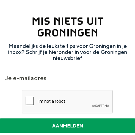
Met kinderen
Theater, muziek en musea
MIS NIETS UIT
GRONINGEN
REISIDEEËN
Een week in Stad en Ommeland
Maandelijks de leukste tips voor Groningen in je
Een dag op pad in Groningen stad
inbox? Schrijf je hieronder in voor de Groningen
nieuwsbrief
Dagtripjes zonder auto