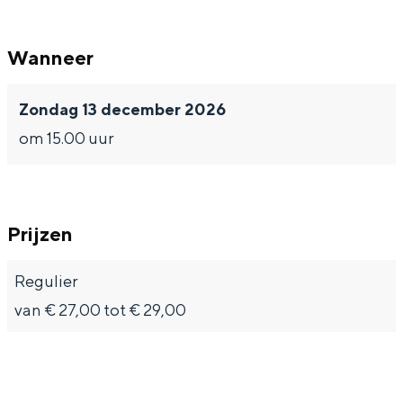
Wanneer
Bijzonder overnachten
Zondag 13 december 2026
om 15.00 uur
Overnachten was nog nooit zo leuk. Van
slapen in een voormalige graanzolder
van een molen tot overnachten in een
iglo van stro: Groningen biedt voor ieder
wat wils.
Prijzen
Fietsen
Regulier
Wandelen
van € 27,00 tot € 29,00
Eten & drinken
Winkelen
Overnachten