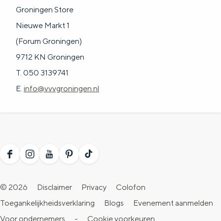
a
n
Groningen Store
a
S
Nieuwe Markt 1
l
e
(Forum Groningen)
:
i
9712 KN Groningen
N
t
T. 050 3139741
e
e
E.
info@vvvgroningen.nl
d
e
r
l
F
I
Y
P
T
a
a
n
o
i
i
n
© 2026
Disclaimer
Privacy
Colofon
c
s
u
n
k
d
Toegankelijkheidsverklaring
Blogs
Evenement aanmelden
e
t
T
t
T
s
Voor ondernemers
-
Cookie voorkeuren