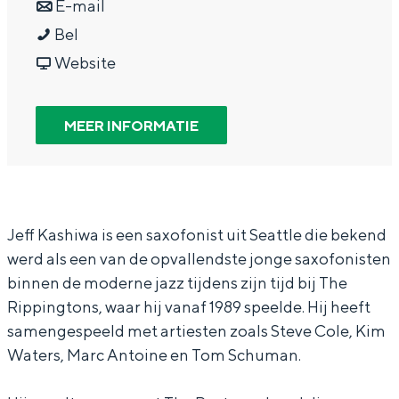
a
n
r
E-mail
In Groningen ligt het allemaal opvallend
J
a
a
J
Bel
dicht bij elkaar. De levendigheid van de
stad, de stilte van een hofje, de
e
r
a
v
e
Website
weidsheid van het ommeland en de
f
J
r
a
f
sporen van een eeuwenoud verleden.
f
e
J
n
f
MEER INFORMATIE
Stad
K
f
e
J
K
Provincie
a
f
f
e
a
Waddenkust
s
K
f
f
s
Natuurgebieden
h
a
K
f
h
Jeff Kashiwa is een saxofonist uit Seattle die bekend
werd als een van de opvallendste jonge saxofonisten
i
s
a
K
i
WAT TE DOEN
binnen de moderne jazz tijdens zijn tijd bij The
w
h
s
a
w
Rippingtons, waar hij vanaf 1989 speelde. Hij heeft
a
i
h
s
a
samengespeeld met artiesten zoals Steve Cole, Kim
w
i
h
Waters, Marc Antoine en Tom Schuman.
a
w
i