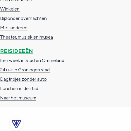
a
n
Winkelen
a
S
Bijzonder overnachten
l
e
Met kinderen
:
i
Theater, muziek en musea
N
t
e
REISIDEEËN
e
d
Een week in Stad en Ommeland
e
24 uur in Groningen stad
r
Dagtripjes zonder auto
l
Lunchen in de stad
a
Naar het museum
n
d
s