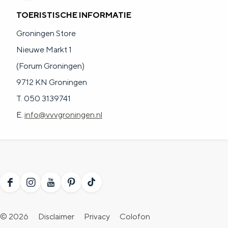
TOERISTISCHE INFORMATIE
Groningen Store
Nieuwe Markt 1
(Forum Groningen)
9712 KN Groningen
T. 050 3139741
E.
info@vvvgroningen.nl
F
I
Y
P
T
a
n
o
i
i
© 2026
Disclaimer
Privacy
Colofon
c
s
u
n
k