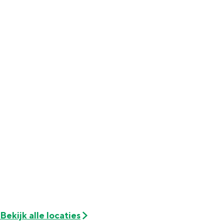
Met kinderen
Theater, muziek en musea
REISIDEEËN
Een week in Stad en Ommeland
Een dag op pad in Groningen stad
Dagtripjes zonder auto
Bekijk alle locaties