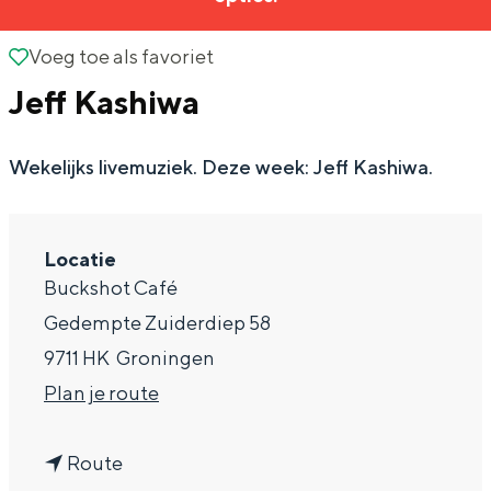
g
Wat ga jij doen?
e
Voeg toe als favoriet
Voeg toe als favoriet
Zomerwandelingen in Groningen
Jeff Kashiwa
Zwemplekken
Wekelijks livemuziek. Deze week: Jeff Kashiwa.
DIT IS GRONINGEN
Locatie
Buckshot Café
Gedempte Zuiderdiep 58
9711 HK
Groningen
n
Plan je route
a
Top 10
n
a
bezienswaardigheden
Route