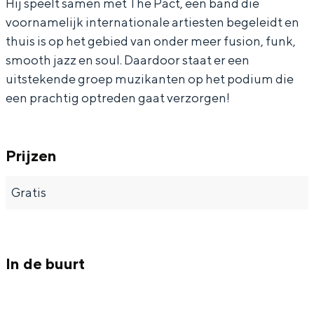
Hij speelt samen met The Pact, een band die
a
w
voornamelijk internationale artiesten begeleidt en
a
thuis is op het gebied van onder meer fusion, funk,
smooth jazz en soul. Daardoor staat er een
Bijzonder overnachten
uitstekende groep muzikanten op het podium die
een prachtig optreden gaat verzorgen!
Overnachten was nog nooit zo leuk. Van
slapen in een voormalige graanzolder
van een molen tot overnachten in een
Prijzen
iglo van stro: Groningen biedt voor ieder
wat wils.
Gratis
Fietsen
Wandelen
Eten & drinken
In de buurt
Winkelen
Overnachten