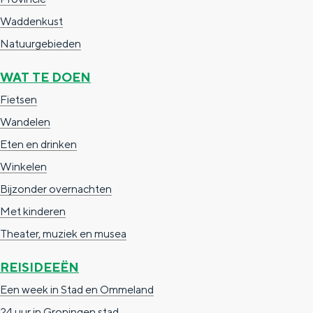
a
n
Waddenkust
a
S
Natuurgebieden
l
e
:
WAT TE DOEN
i
N
t
Fietsen
e
e
Wandelen
d
Eten en drinken
e
Winkelen
r
Bijzonder overnachten
l
Met kinderen
a
Theater, muziek en musea
n
REISIDEEËN
d
Een week in Stad en Ommeland
s
24 uur in Groningen stad