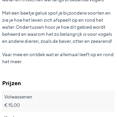
g
e
J
s
g
d
u
e
J
d
Met een beetje geluk spot je bijzondere soorten en
zie je hoe het leven zich afspeelt op en rond het
b
g
u
e
b
water. Ondertussen hoor je hoe dit gebied wordt
Bijzonder overnachten
o
d
g
u
o
beheerd en waarom het zo belangrijk is voor vogels
s
b
d
g
s
Overnachten was nog nooit zo leuk. Van
en andere dieren, zoals de bever, otter en zeearend!
slapen in een voormalige graanzolder
w
o
b
d
w
van een molen tot overnachten in een
Vaar mee en ontdek wat er allemaal leeft op en rond
a
s
o
b
a
iglo van stro: Groningen biedt voor ieder
het meer.
c
w
s
o
c
wat wils.
h
a
w
s
h
Fietsen
t
c
a
w
t
Prijzen
Wandelen
e
h
c
a
e
Eten & drinken
r
t
h
c
r
Volwassenen
Winkelen
–
e
t
h
–
€ 15,00
Overnachten
v
r
e
t
v