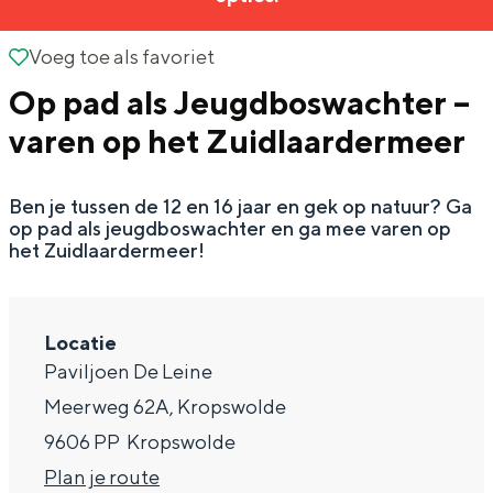
g
Wat ga jij doen?
e
Voeg toe als favoriet
Voeg toe als favoriet
Zomerwandelingen in Groningen
Op pad als Jeugdboswachter –
Zwemplekken
varen op het Zuidlaardermeer
DIT IS GRONINGEN
Ben je tussen de 12 en 16 jaar en gek op natuur? Ga
op pad als jeugdboswachter en ga mee varen op
het Zuidlaardermeer!
Locatie
Paviljoen De Leine
Meerweg 62A, Kropswolde
Top 10
9606 PP
Kropswolde
bezienswaardigheden
n
Plan je route