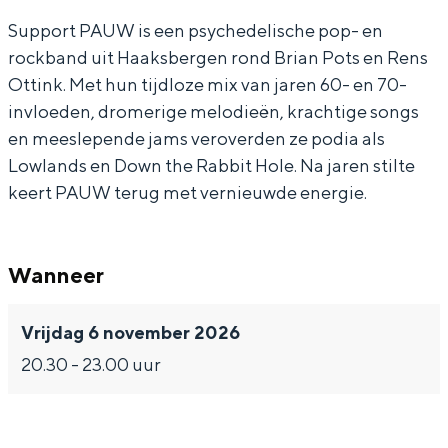
L
W
U
N
Support PAUW is een psychedelische pop- en
)
(
W
L
rockband uit Haaksbergen rond Brian Pots en Rens
N
(
)
Ottink. Met hun tijdloze mix van jaren 60- en 70-
L
N
Bijzonder overnachten
invloeden, dromerige melodieën, krachtige songs
)
L
en meeslepende jams veroverden ze podia als
Overnachten was nog nooit zo leuk. Van
Lowlands en Down the Rabbit Hole. Na jaren stilte
)
slapen in een voormalige graanzolder
keert PAUW terug met vernieuwde energie.
van een molen tot overnachten in een
iglo van stro: Groningen biedt voor ieder
wat wils.
Wanneer
Fietsen
Wandelen
Vrijdag 6 november 2026
Eten & drinken
20.30 - 23.00 uur
Winkelen
Overnachten