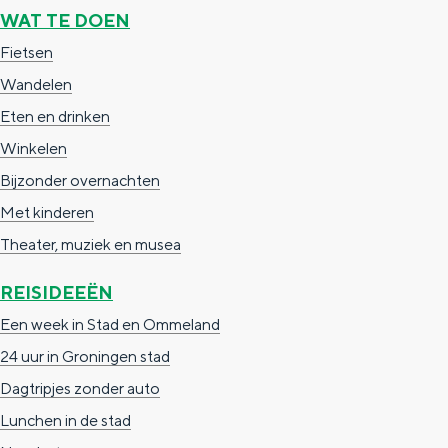
a
n
WAT TE DOEN
a
S
Fietsen
l
e
Wandelen
:
i
Eten en drinken
N
t
Winkelen
e
e
Bijzonder overnachten
d
Met kinderen
e
Theater, muziek en musea
r
REISIDEEËN
l
Een week in Stad en Ommeland
a
24 uur in Groningen stad
n
Dagtripjes zonder auto
d
Lunchen in de stad
s