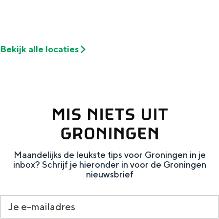
De rijkdom van Groningen is haar
veranderlijke landschap. Binen een mum
van tijd sta je vanuit de stad aan de
Waddenzee, midden in het groen of bij
een schattig wierdedorp.
Bekijk alle locaties
Lunchen in de stad
Naar het museum
MIS NIETS UIT
S
n
nl
GRONINGEN
e
l
Nederlands
l
G
G
English
en
Deutsch
de
Maandelijks de leukste tips voor Groningen in je
e
o
e
inbox? Schrijf je hieronder in voor de Groningen
nieuwsbrief
c
t
h
t
o
e
e
t
n