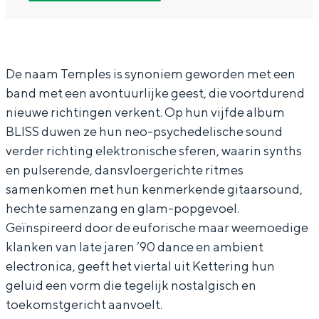
l
e
T
p
In Groningen ligt het allemaal opvallend
e
m
e
l
dicht bij elkaar. De levendigheid van de
stad, de stilte van een hofje, de
s
p
m
e
weidsheid van het ommeland en de
(
l
p
s
De naam Temples is synoniem geworden met een
sporen van een eeuwenoud verleden.
band met een avontuurlijke geest, die voortdurend
U
e
l
(
Stad
nieuwe richtingen verkent. Op hun vijfde album
K
s
e
U
Provincie
BLISS duwen ze hun neo-psychedelische sound
)
(
s
K
verder richting elektronische sferen, waarin synths
Waddenkust
+
U
(
)
en pulserende, dansvloergerichte ritmes
Natuurgebieden
P
K
U
+
samenkomen met hun kenmerkende gitaarsound,
hechte samenzang en glam-popgevoel.
A
)
K
P
WAT TE DOEN
Geïnspireerd door de euforische maar weemoedige
U
+
)
A
klanken van late jaren ’90 dance en ambient
W
P
+
U
electronica, geeft het viertal uit Kettering hun
(
A
P
W
geluid een vorm die tegelijk nostalgisch en
N
U
A
(
toekomstgericht aanvoelt.