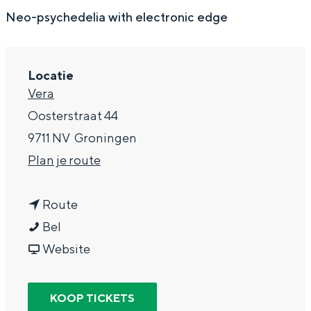
g
Wat ga jij doen?
Neo-psychedelia with electronic edge
e
Zomerwandelingen in Groningen
Zwemplekken
Locatie
Vera
DIT IS GRONINGEN
Oosterstraat 44
9711 NV
Groningen
n
Plan je route
a
n
a
Route
T
a
r
Bel
e
a
v
T
Website
m
r
a
e
Top 10
p
T
n
m
bezienswaardigheden
KOOP TICKETS