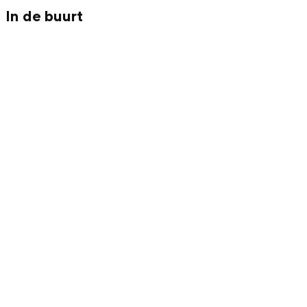
Met kinderen
In de buurt
Theater, muziek en musea
REISIDEEËN
Een week in Stad en Ommeland
Een dag op pad in Groningen stad
Dagtripjes zonder auto