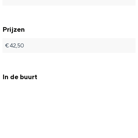
Prijzen
Bijzonder overnachten
€ 42,50
Overnachten was nog nooit zo leuk. Van
slapen in een voormalige graanzolder
van een molen tot overnachten in een
iglo van stro: Groningen biedt voor ieder
wat wils.
In de buurt
Fietsen
Wandelen
Eten & drinken
Winkelen
Overnachten