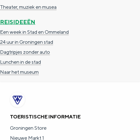
a
n
Theater, muziek en musea
a
S
REISIDEEËN
l
e
Een week in Stad en Ommeland
:
i
24 uur in Groningen stad
N
t
Dagtripjes zonder auto
e
e
Lunchen in de stad
d
Naar het museum
e
r
l
a
n
TOERISTISCHE INFORMATIE
d
Groningen Store
s
Nieuwe Markt 1