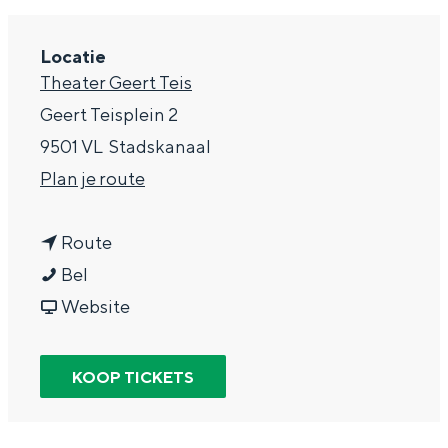
g
Wat ga jij doen?
e
Locatie
Zomerwandelingen in Groningen
Theater Geert Teis
Zwemplekken
Geert Teisplein 2
9501 VL
Stadskanaal
DIT IS GRONINGEN
n
Plan je route
a
n
a
Route
B
a
r
Bel
e
a
v
B
Website
a
r
a
e
c
B
n
a
KOOP TICKETS
Top 10
h
e
B
c
bezienswaardigheden
B
a
e
h