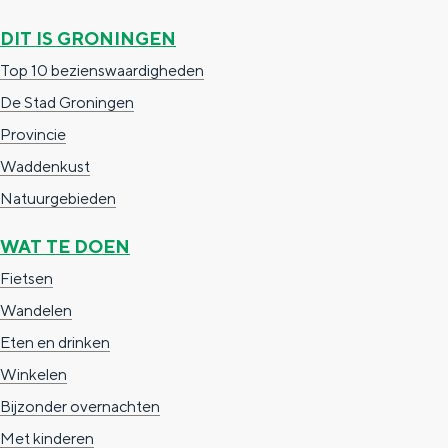
e
h
S
DIT IS GRONINGEN
r
e
i
Top 10 bezienswaardigheden
t
E
e
De Stad Groningen
a
n
z
Provincie
a
g
u
Waddenkust
l
l
r
Natuurgebieden
H
i
d
u
s
e
WAT TE DOEN
i
h
u
Fietsen
d
p
t
Wandelen
i
a
s
Eten en drinken
g
g
c
Winkelen
e
e
h
Bijzonder overnachten
t
e
Met kinderen