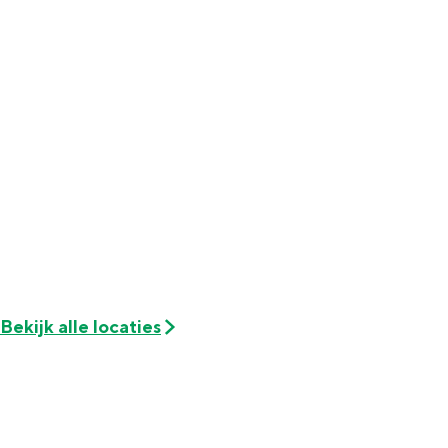
Met kinderen
Theater, muziek en musea
REISIDEEËN
Een week in Stad en Ommeland
Een dag op pad in Groningen stad
Bekijk alle locaties
Dagtripjes zonder auto