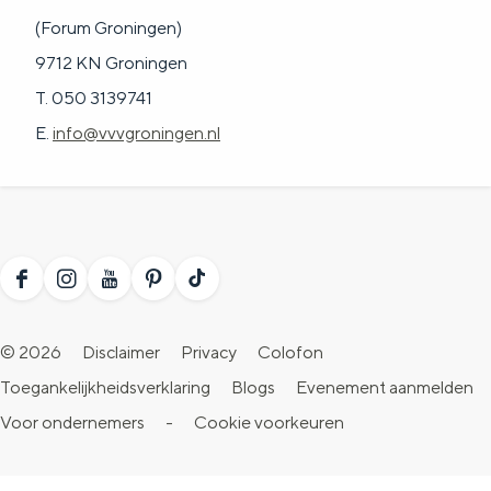
(Forum Groningen)
9712 KN Groningen
T. 050 3139741
E.
info@vvvgroningen.nl
F
I
Y
P
T
a
n
o
i
i
© 2026
Disclaimer
Privacy
Colofon
c
s
u
n
k
Toegankelijkheidsverklaring
Blogs
Evenement aanmelden
e
t
T
t
T
Voor ondernemers
-
Cookie voorkeuren
b
a
u
e
o
o
g
b
r
k