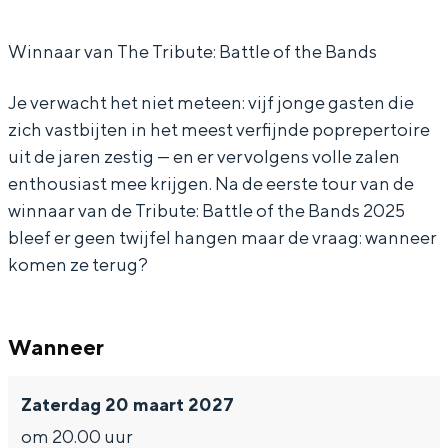
o
c
a
B
In Groningen ligt het allemaal opvallend
dicht bij elkaar. De levendigheid van de
y
h
c
o
Winnaar van The Tribute: Battle of the Bands
stad, de stilte van een hofje, de
s
B
h
y
weidsheid van het ommeland en de
Je verwacht het niet meteen: vijf jonge gasten die
sporen van een eeuwenoud verleden.
'
o
B
s
zich vastbijten in het meest verfijnde poprepertoire
B
y
o
'
Stad
uit de jaren zestig — en er vervolgens volle zalen
e
s
y
B
enthousiast mee krijgen. Na de eerste tour van de
Provincie
s
'
s
e
winnaar van de Tribute: Battle of the Bands 2025
Waddenkust
bleef er geen twijfel hangen maar de vraag: wanneer
t
B
'
s
Natuurgebieden
komen ze terug?
e
B
t
s
e
WAT TE DOEN
t
s
Wanneer
t
Zaterdag 20 maart 2027
om 20.00 uur