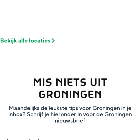
e
h
S
r
e
i
t
E
e
a
n
z
Bekijk alle locaties
a
g
u
l
l
r
H
i
d
u
s
e
MIS NIETS UIT
i
h
u
GRONINGEN
d
p
t
i
a
s
Maandelijks de leukste tips voor Groningen in je
inbox? Schrijf je hieronder in voor de Groningen
g
g
c
nieuwsbrief
e
e
h
t
e