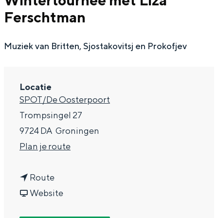
Wintertournee met Liza
g
Wat ga jij doen?
Ferschtman
e
Zomerwandelingen in Groningen
Muziek van Britten, Sjostakovitsj en Prokofjev
Zwemplekken
DIT IS GRONINGEN
Locatie
SPOT/De Oosterpoort
Trompsingel 27
9724 DA
Groningen
n
Plan je route
a
n
a
Route
a
v
r
Website
Top 10
bezienswaardigheden
a
a
N