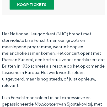
r
n
a
In Groningen ligt het allemaal opvallend
KOOP TICKETS
dicht bij elkaar. De levendigheid van de
N
N
t
stad, de stilte van een hofje, de
a
a
i
weidsheid van het ommeland en de
sporen van een eeuwenoud verleden.
t
t
o
i
i
n
Het Nationaal Jeugdorkest (NJO) brengt met
Stad
stervioliste Liza Ferschtman een groots en
o
o
a
Provincie
meeslepend programma, waarin hoop en
n
n
a
Waddenkust
melancholie samenkomen. Het concert opent met
a
a
l
Russian Funeral, een kort stuk voor koperblazers dat
Natuurgebieden
a
a
J
Britten in 1936 schreef als reactie op het opkomende
l
l
e
fascisme in Europa. Het werk wordt zelden
WAT TE DOEN
uitgevoerd, maar is nog steeds, of juist opnieuw,
J
J
u
relevant.
e
e
g
u
u
d
Liza Ferschtman soleert in het expressieve en
g
g
o
gepassioneerde
Vioolconcert
van Sjostakovitsj, met