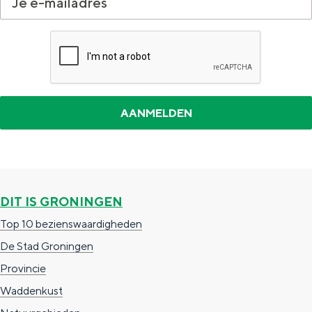
a
n
a
S
l
e
:
i
N
t
e
e
d
e
r
DIT IS GRONINGEN
l
Top 10 bezienswaardigheden
a
De Stad Groningen
n
Provincie
d
Waddenkust
s