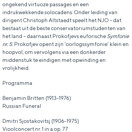
d
d
r
ongekend virtuoze passages en een
indrukwekkende solocadens. Onder leiding van
o
o
k
dirigent Christoph Altstaedt speelt het NJO – dat
r
r
e
bestaat uit de beste conservatoriumstudenten van
k
k
s
Bijzonder overnachten
het land – daarnaast Prokofjevs euforische
Symfonie
e
e
t
nr. 5.
Prokofjev opent zijn ‘oorlogssymfonie’ klein en
Overnachten was nog nooit zo leuk. Van
s
s
-
slapen in een voormalige graanzolder
hoopvol, om vervolgens via een donkerder
van een molen tot overnachten in een
middenstuk te eindigen met opwinding en
t
t
W
iglo van stro: Groningen biedt voor ieder
vrolijkheid.
-
-
i
wat wils.
W
W
n
Programma
Fietsen
i
i
t
Wandelen
n
n
e
Benjamin Britten (1913-1976)
Eten & drinken
Russian Funeral
t
t
r
Winkelen
e
e
t
Dmitri Sjostakovitsj (1906-1975)
Overnachten
r
r
o
Vioolconcert nr. 1 in a op. 77