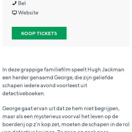
D
a
a
D
Bel
In Groningen ligt het allemaal opvallend
dicht bij elkaar. De levendigheid van de
e
r
a
v
e
Website
stad, de stilte van een hofje, de
S
D
r
a
S
weidsheid van het ommeland en de
c
e
D
n
c
sporen van een eeuwenoud verleden.
KOOP TICKETS
h
S
e
D
h
Stad
a
c
S
e
a
Provincie
p
h
c
S
p
Waddenkust
e
a
h
c
e
In deze grappige familiefilm speelt Hugh Jackman
Natuurgebieden
een herder genaamd George, die zijn geliefde
n
p
a
h
n
schapen iedere avond voorleest uit
S
e
p
a
S
detectiveboeken.
WAT TE DOEN
p
n
e
p
p
e
S
n
e
e
George gaat ervan uit dat ze hem niet begrijpen,
u
p
S
n
u
maar als een mysterieus voorval het leven op de
boerderij op z’n kop zet, moeten de schapen in de rol
r
e
p
S
r