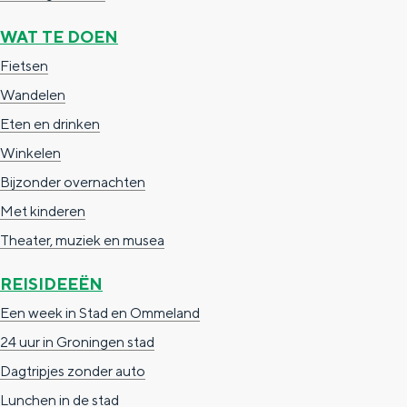
a
n
WAT TE DOEN
a
S
Fietsen
l
e
Wandelen
:
i
Eten en drinken
N
t
Winkelen
e
e
Bijzonder overnachten
d
Met kinderen
e
Theater, muziek en musea
r
l
REISIDEEËN
a
Een week in Stad en Ommeland
n
24 uur in Groningen stad
d
Dagtripjes zonder auto
s
Lunchen in de stad