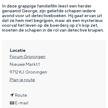
g
Wat ga jij doen?
In deze grappige familiefilm leest een herder
genaamd George, zijn geliefde schapen iedere
e
Zomerwandelingen in Groningen
avond voor uit detectiveboeken. Hij gaat ervan uit
dat ze hem niet begrijpen, maar als een mysterieus
Zwemplekken
voorval het leven op de boerderij op z’n kop zet,
moeten de schapen in de rol van detective kruipen.
DIT IS GRONINGEN
Locatie
Forum Groningen
Nieuwe Markt 1
9712 KJ
Groningen
n
Plan je route
a
n
a
Route
Top 10
bezienswaardigheden
a
n
r
E-mail