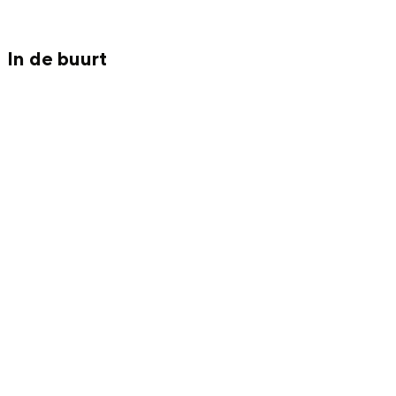
Met kinderen
Theater, muziek en musea
In de buurt
REISIDEEËN
Een week in Stad en Ommeland
Een dag op pad in Groningen stad
Dagtripjes zonder auto