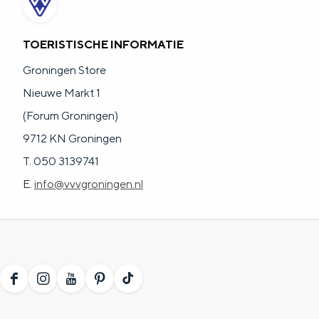
n
d
TOERISTISCHE INFORMATIE
s
Groningen Store
Nieuwe Markt 1
(Forum Groningen)
9712 KN Groningen
T. 050 3139741
E.
info@vvvgroningen.nl
F
I
Y
P
T
a
n
o
i
i