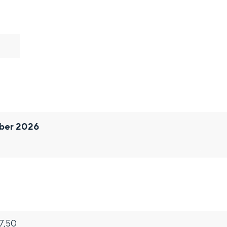
ober 2026
and
n stad
27,50