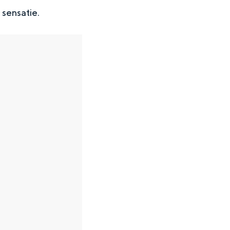
 sensatie.
en
n hofje, de weidsheid van het ommeland en de sporen van een