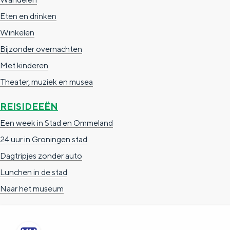
g
g
c
Eten en drinken
e
e
h
Winkelen
t
e
Bijzonder overnachten
a
n
Met kinderen
a
S
Theater, muziek en musea
l
e
REISIDEEËN
:
i
Een week in Stad en Ommeland
N
t
24 uur in Groningen stad
e
e
Dagtripjes zonder auto
d
Lunchen in de stad
e
Naar het museum
r
l
a