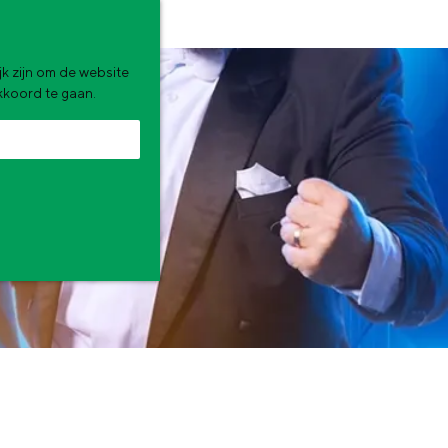
k zijn om de website
akkoord te gaan.
zomervakantie. Wat ga jij doen?