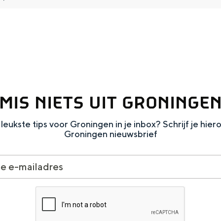
Dagtripjes zonder auto
veranderlijke landschap. Binen een mum van tijd sta je vanuit de stad 
MIS NIETS UIT GRONINGE
leukste tips voor Groningen in je inbox? Schrijf je hier
Groningen nieuwsbrief