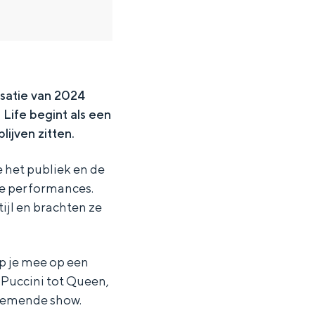
satie van 2024
 Life
begint als een
ijven zitten.
 het publiek en de
de performances.
ijl en brachten ze
p je mee op een
 Puccini tot Queen,
ten in een iglo van stro: Groningen biedt voor ieder wat wils.
enemende show.