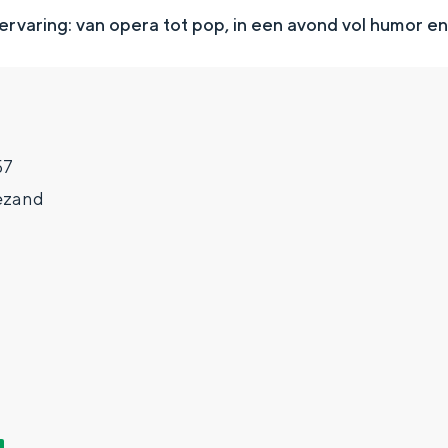
rvaring: van opera tot pop, in een avond vol humor en
57
ezand
Top 10 bezienswaardighed
allend dicht bij elkaar. De levendigheid van de stad, de stilte van ee