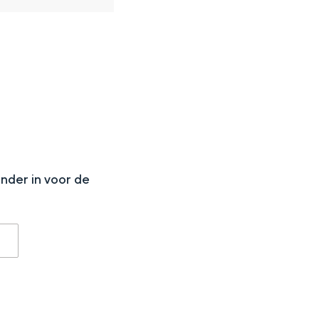
aan de Waddenzee, midden in het groen of bij een schattig
N
onder in voor de