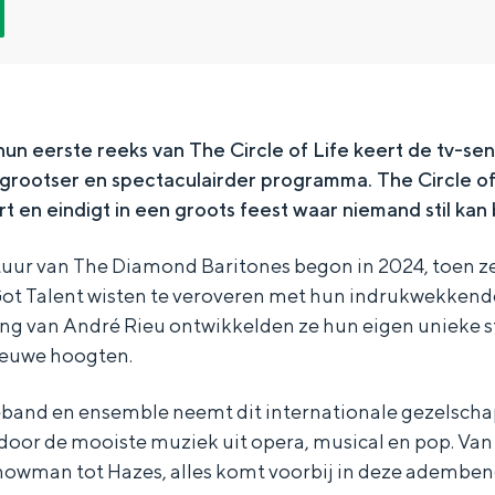
hun eerste reeks van
The Circle of Life
keert de tv-sen
 grootser en spectaculairder programma.
The Circle of
en eindigt in een groots feest waar niemand stil kan bl
uur van The Diamond Baritones begon in 2024, toen ze
 Got Talent wisten te veroveren met hun indrukwekken
ng van André Rieu ontwikkelden ze hun eigen unieke st
ieuwe hoogten.
Bijzonder overnachten
band en ensemble neemt dit internationale gezelscha
 door de mooiste muziek uit opera, musical en pop. Van
. Van slapen in een voormalige graanzolder van een molen tot overnach
howman tot Hazes, alles komt voorbij in deze ademb