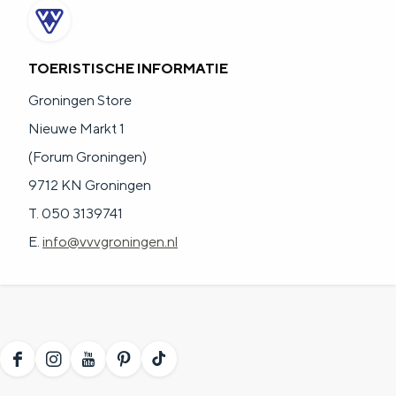
TOERISTISCHE INFORMATIE
Groningen Store
Nieuwe Markt 1
(Forum Groningen)
9712 KN Groningen
T. 050 3139741
E.
info@vvvgroningen.nl
F
I
Y
P
T