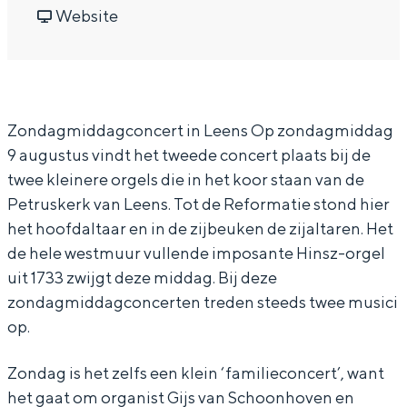
o
r
a
v
o
Website
In Groningen ligt het allemaal opvallend
dicht bij elkaar. De levendigheid van de
n
Z
r
a
n
stad, de stilte van een hofje, de
d
o
Z
n
d
weidsheid van het ommeland en de
sporen van een eeuwenoud verleden.
a
n
o
Z
a
Zondagmiddagconcert in Leens Op zondagmiddag
g
d
n
o
g
Stad
9 augustus vindt het tweede concert plaats bij de
m
a
d
n
m
Provincie
twee kleinere orgels die in het koor staan van de
i
g
a
d
i
Waddenkust
Petruskerk van Leens. Tot de Reformatie stond hier
d
m
g
a
d
Natuurgebieden
het hoofdaltaar en in de zijbeuken de zijaltaren. Het
d
i
m
g
d
de hele westmuur vullende imposante Hinsz-orgel
a
d
i
m
a
uit 1733 zwijgt deze middag. Bij deze
WAT TE DOEN
zondagmiddagconcerten treden steeds twee musici
g
d
d
i
g
op.
c
a
d
d
c
o
g
a
d
o
Zondag is het zelfs een klein ‘familieconcert’, want
n
c
g
a
n
het gaat om organist Gijs van Schoonhoven en