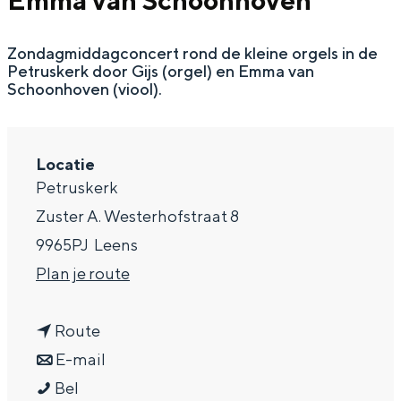
Emma van Schoonhoven
g
Wat ga jij doen?
e
Zondagmiddagconcert rond de kleine orgels in de
Zomerwandelingen in Groningen
Petruskerk door Gijs (orgel) en Emma van
Zwemplekken
Schoonhoven (viool).
DIT IS GRONINGEN
Locatie
Petruskerk
Zuster A. Westerhofstraat 8
9965PJ
Leens
n
Plan je route
a
n
a
Route
Top 10
a
n
r
E-mail
bezienswaardigheden
Z
a
a
Z
Bel