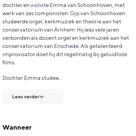
dochter en violiste Emma van Schoonhoven, met
c
o
c
g
c
werk van zes componisten. Gijs van Schoonhoven
e
n
o
c
e
studeerde orgel, kerkmuziek en theorie aan het
r
c
n
o
r
conservatorium van Arnhem. Hij was vele jaren
Bijzonder overnachten
t
e
c
n
t
verbonden als docent orgel en kerkmuziek aan het
G
r
e
c
G
conservatorium van Enschede. Als getalenteerd
Overnachten was nog nooit zo leuk. Van
slapen in een voormalige graanzolder
i
t
r
e
i
improvisator doet hij dit regelmatig bij geluidloze
van een molen tot overnachten in een
films.
j
G
t
r
j
iglo van stro: Groningen biedt voor ieder
s
i
G
t
s
wat wils.
Dochter Emma studee…
e
j
i
G
e
Fietsen
n
s
j
i
n
Wandelen
Lees verder
E
e
s
j
E
Eten & drinken
m
n
e
s
m
Winkelen
m
E
n
e
m
Wanneer
Overnachten
a
m
E
n
a