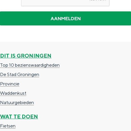
a
n
a
S
l
e
:
i
N
t
e
e
DIT IS GRONINGEN
d
Top 10 bezienswaardigheden
e
De Stad Groningen
r
Provincie
l
Waddenkust
a
Natuurgebieden
n
d
WAT TE DOEN
s
Fietsen