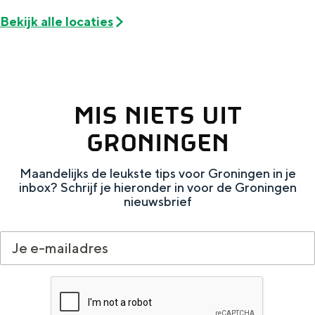
e
h
S
Bekijk alle locaties
r
e
i
t
E
e
a
n
z
a
g
u
MIS NIETS UIT
l
l
r
GRONINGEN
H
i
d
u
s
e
Maandelijks de leukste tips voor Groningen in je
inbox? Schrijf je hieronder in voor de Groningen
i
h
u
nieuwsbrief
d
p
t
i
a
s
g
g
c
e
e
h
t
e