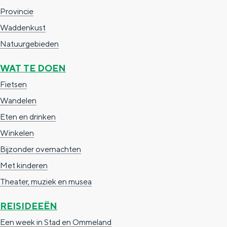
a
n
Provincie
a
S
Waddenkust
l
e
Natuurgebieden
:
i
WAT TE DOEN
N
t
Fietsen
e
e
Wandelen
d
Eten en drinken
e
Winkelen
r
Bijzonder overnachten
l
Met kinderen
a
Theater, muziek en musea
n
d
REISIDEEËN
s
Een week in Stad en Ommeland