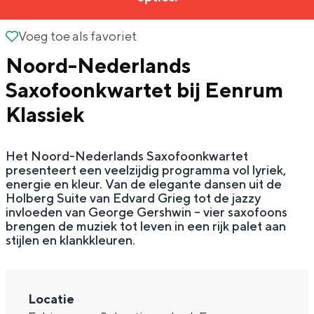
g
Wat ga jij doen?
e
Voeg toe als favoriet
Voeg toe als favoriet
Zomerwandelingen in Groningen
Noord-Nederlands
Zwemplekken
Saxofoonkwartet bij Eenrum
Klassiek
DIT IS GRONINGEN
Het Noord-Nederlands Saxofoonkwartet
presenteert een veelzijdig programma vol lyriek,
energie en kleur. Van de elegante dansen uit de
Holberg Suite van Edvard Grieg tot de jazzy
invloeden van George Gershwin – vier saxofoons
brengen de muziek tot leven in een rijk palet aan
stijlen en klankkleuren.
Top 10
bezienswaardigheden
Locatie