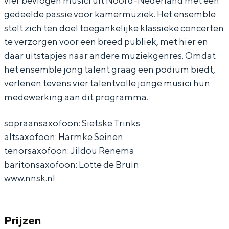
vier bevlogen musici uit Noord-Nederland met een
-
d
d
e
gedeelde passie voor kamermuziek. Het ensemble
N
-
-
d
stelt zich ten doel toegankelijke klassieke concerten
e
N
N
e
te verzorgen voor een breed publiek, met hier en
d
e
e
r
daar uitstapjes naar andere muziekgenres. Omdat
Bijzonder overnachten
e
d
d
l
het ensemble jong talent graag een podium biedt,
Overnachten was nog nooit zo leuk. Van
verlenen tevens vier talentvolle jonge musici hun
r
e
e
a
slapen in een voormalige graanzolder
medewerking aan dit programma.
l
r
r
n
van een molen tot overnachten in een
iglo van stro: Groningen biedt voor ieder
a
l
l
d
sopraansaxofoon: Sietske Trinks
wat wils.
n
a
a
s
altsaxofoon: Harmke Seinen
Fietsen
d
n
n
S
tenorsaxofoon: Jildou Renema
Wandelen
baritonsaxofoon: Lotte de Bruin
s
d
d
a
www.nnsk.nl
Eten & drinken
S
s
s
x
Winkelen
a
S
S
o
x
a
a
f
Overnachten
Prijzen