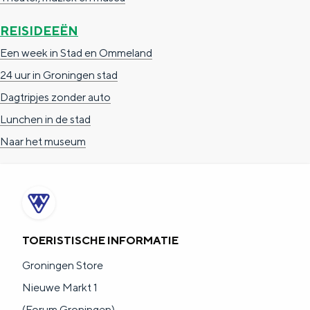
a
n
REISIDEEËN
a
S
Een week in Stad en Ommeland
l
e
24 uur in Groningen stad
:
i
Dagtripjes zonder auto
N
t
Lunchen in de stad
e
e
Naar het museum
d
e
r
l
a
TOERISTISCHE INFORMATIE
n
Groningen Store
d
Nieuwe Markt 1
s
(Forum Groningen)