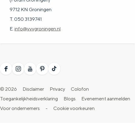
9712 KN Groningen
T. 050 3139741
E.
info@vvvgroningen.nl
F
I
Y
P
T
a
n
o
i
i
© 2026
Disclaimer
Privacy
Colofon
c
s
u
n
k
Toegankelijkheidsverklaring
Blogs
Evenement aanmelden
e
t
T
t
T
Voor ondernemers
-
Cookie voorkeuren
b
a
u
e
o
o
g
b
r
k
o
r
e
e
V