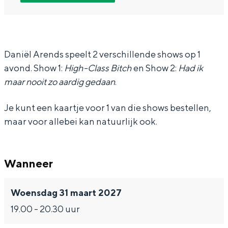
D
D
n
In Groningen ligt het allemaal opvallend
a
a
i
dicht bij elkaar. De levendigheid van de
stad, de stilte van een hofje, de
n
n
e
weidsheid van het ommeland en de
i
i
l
Daniël Arends speelt 2 verschillende shows op 1
sporen van een eeuwenoud verleden.
avond. Show 1:
High-Class Bitch
en Show 2:
Had ik
e
e
A
Stad
maar nooit zo aardig gedaan
.
l
l
r
Provincie
A
A
e
Je kunt een kaartje voor 1 van die shows bestellen,
Waddenkust
r
r
n
maar voor allebei kan natuurlijk ook.
Natuurgebieden
e
e
d
n
n
s
WAT TE DOEN
Wanneer
d
d
-
s
s
H
Woensdag 31 maart 2027
-
-
i
19.00 - 20.30 uur
H
H
g