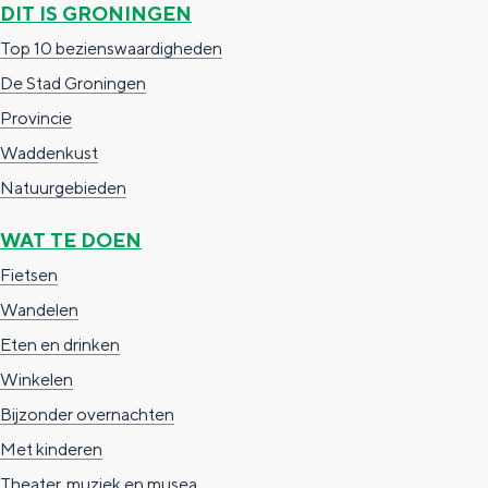
DIT IS GRONINGEN
e
h
S
Top 10 bezienswaardigheden
r
e
i
De Stad Groningen
t
E
e
Provincie
a
n
z
Waddenkust
a
g
u
Natuurgebieden
l
l
r
H
i
d
WAT TE DOEN
u
s
e
Fietsen
i
h
u
Wandelen
d
p
t
Eten en drinken
i
a
s
Winkelen
g
g
c
Bijzonder overnachten
e
e
h
Met kinderen
t
e
Theater, muziek en musea