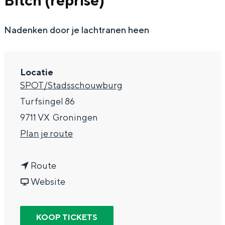
Bitch (reprise)
g
Wat ga jij doen?
e
Nadenken door je lachtranen heen
Zomerwandelingen in Groningen
Zwemplekken
Locatie
DIT IS GRONINGEN
SPOT/Stadsschouwburg
Turfsingel 86
9711 VX
Groningen
n
Plan je route
a
n
a
Route
a
v
r
Website
a
a
D
Top 10
bezienswaardigheden
r
n
a
KOOP TICKETS