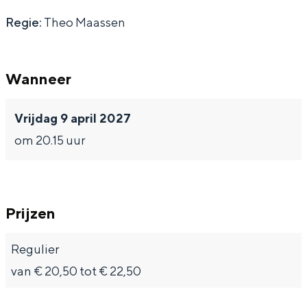
Regie:
Theo Maassen
Bijzonder overnachten
Wanneer
Overnachten was nog nooit zo leuk. Van
Vrijdag 9 april 2027
slapen in een voormalige graanzolder
van een molen tot overnachten in een
om 20.15 uur
iglo van stro: Groningen biedt voor ieder
wat wils.
Fietsen
Prijzen
Wandelen
Eten & drinken
Regulier
Winkelen
van € 20,50 tot € 22,50
Overnachten