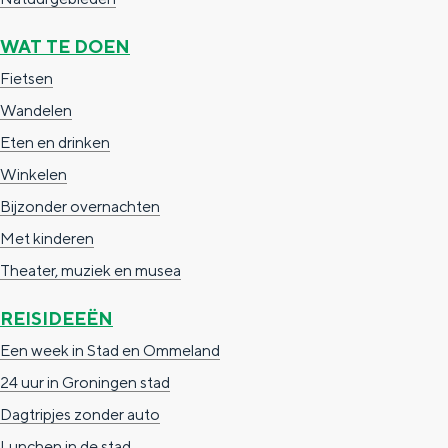
a
n
a
WAT TE DOEN
S
l
e
Fietsen
:
i
Wandelen
N
t
Eten en drinken
e
e
Winkelen
d
Bijzonder overnachten
e
Met kinderen
r
Theater, muziek en musea
l
REISIDEEËN
a
Een week in Stad en Ommeland
n
24 uur in Groningen stad
d
Dagtripjes zonder auto
s
Lunchen in de stad