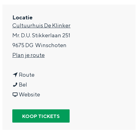
g
Wat ga jij doen?
e
Locatie
Zomerwandelingen in Groningen
Cultuurhuis De Klinker
Zwemplekken
Mr. D.U. Stikkerlaan 251
9675 DG
Winschoten
DIT IS GRONINGEN
n
Plan je route
a
n
a
Route
J
a
r
Bel
e
a
v
J
Website
r
r
a
e
o
J
n
r
KOOP TICKETS
Top 10
e
e
J
o
bezienswaardigheden
n
r
e
e