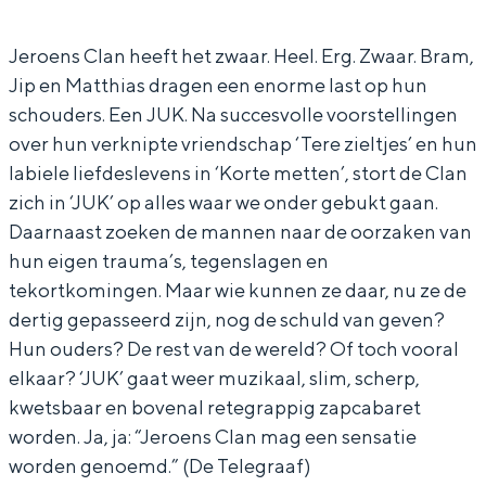
s
o
r
n
In Groningen ligt het allemaal opvallend
dicht bij elkaar. De levendigheid van de
C
e
o
s
Jeroens Clan heeft het zwaar. Heel. Erg. Zwaar. Bram,
stad, de stilte van een hofje, de
Jip en Matthias dragen een enorme last op hun
l
n
e
C
weidsheid van het ommeland en de
schouders. Een JUK. Na succesvolle voorstellingen
sporen van een eeuwenoud verleden.
a
s
n
l
over hun verknipte vriendschap ‘Tere zieltjes’ en hun
n
C
s
a
Stad
labiele liefdeslevens in ‘Korte metten’, stort de Clan
l
C
n
Provincie
zich in ‘JUK’ op alles waar we onder gebukt gaan.
a
l
Daarnaast zoeken de mannen naar de oorzaken van
Waddenkust
hun eigen trauma’s, tegenslagen en
n
a
Natuurgebieden
tekortkomingen. Maar wie kunnen ze daar, nu ze de
n
dertig gepasseerd zijn, nog de schuld van geven?
WAT TE DOEN
Hun ouders? De rest van de wereld? Of toch vooral
elkaar? ‘JUK’ gaat weer muzikaal, slim, scherp,
kwetsbaar en bovenal retegrappig zapcabaret
worden. Ja, ja: “Jeroens Clan mag een sensatie
worden genoemd.” (De Telegraaf)