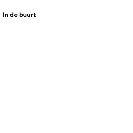
Met kinderen
Theater, muziek en musea
In de buurt
REISIDEEËN
Een week in Stad en Ommeland
Een dag op pad in Groningen stad
Dagtripjes zonder auto