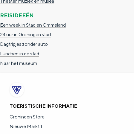
Theater, muziek en musea
a
n
a
S
REISIDEEËN
l
e
Een week in Stad en Ommeland
:
i
24 uur in Groningen stad
N
t
Dagtripjes zonder auto
e
e
Lunchen in de stad
d
Naar het museum
e
r
l
a
TOERISTISCHE INFORMATIE
n
Groningen Store
d
Nieuwe Markt 1
s