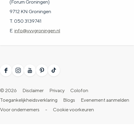
(Forum Groningen)
9712 KN Groningen
T. 050 3139741
E.
info@vvvgroningen.nl
F
I
Y
P
T
a
n
o
i
i
© 2026
Disclaimer
Privacy
Colofon
c
s
u
n
k
Toegankelijkheidsverklaring
Blogs
Evenement aanmelden
e
t
T
t
T
Voor ondernemers
-
Cookie voorkeuren
b
a
u
e
o
o
g
b
r
k
o
r
e
e
V