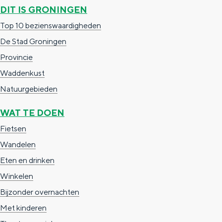
e
h
S
DIT IS GRONINGEN
r
e
i
Top 10 bezienswaardigheden
t
E
e
De Stad Groningen
a
n
z
Provincie
a
g
u
Waddenkust
l
l
r
Natuurgebieden
H
i
d
WAT TE DOEN
u
s
e
Fietsen
i
h
u
Wandelen
d
p
t
Eten en drinken
i
a
s
Winkelen
g
g
c
Bijzonder overnachten
e
e
h
Met kinderen
t
e