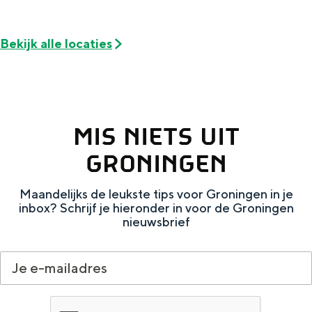
De rijkdom van Groningen is haar
veranderlijke landschap. Binen een mum
van tijd sta je vanuit de stad aan de
Bekijk alle locaties
Waddenzee, midden in het groen of bij
een schattig wierdedorp.
Lunchen in de stad
Naar het museum
MIS NIETS UIT
GRONINGEN
S
n
nl
e
l
Nederlands
Maandelijks de leukste tips voor Groningen in je
inbox? Schrijf je hieronder in voor de Groningen
l
G
G
English
en
Deutsch
de
nieuwsbrief
e
o
e
c
t
h
t
o
e
e
t
n