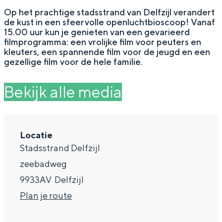
g
Wat ga jij doen?
Op het prachtige stadsstrand van Delfzijl verandert
de kust in een sfeervolle openluchtbioscoop! Vanaf
e
Zomerwandelingen in Groningen
15.00 uur kun je genieten van een gevarieerd
filmprogramma: een vrolijke film voor peuters en
Zwemplekken
kleuters, een spannende film voor de jeugd en een
gezellige film voor de hele familie.
DIT IS GRONINGEN
Bekijk alle media
Locatie
Stadsstrand Delfzijl
zeebadweg
9933AV
Delfzijl
n
Plan je route
Top 10
bezienswaardigheden
a