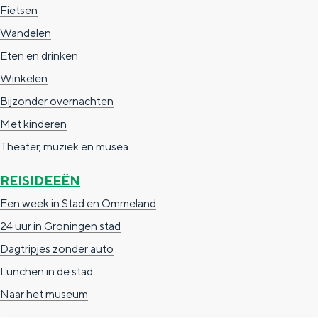
a
n
Fietsen
a
S
Wandelen
l
e
Eten en drinken
:
i
Winkelen
N
t
Bijzonder overnachten
e
e
Met kinderen
d
Theater, muziek en musea
e
REISIDEEËN
r
Een week in Stad en Ommeland
l
24 uur in Groningen stad
a
Dagtripjes zonder auto
n
Lunchen in de stad
d
Naar het museum
s