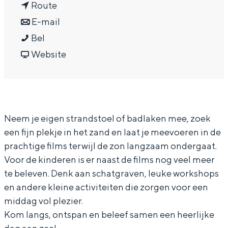
n
a
Route
In Groningen ligt het allemaal opvallend
dicht bij elkaar. De levendigheid van de
a
n
r
E-mail
stad, de stilte van een hofje, de
B
a
a
B
Bel
weidsheid van het ommeland en de
i
r
a
v
i
Website
sporen van een eeuwenoud verleden.
o
B
r
a
o
Stad
s
i
B
n
s
Provincie
c
o
i
B
c
Waddenkust
Neem je eigen strandstoel of badlaken mee, zoek
o
s
o
i
o
Natuurgebieden
een fijn plekje in het zand en laat je meevoeren in de
o
c
s
o
o
prachtige films terwijl de zon langzaam ondergaat.
p
o
c
s
p
Voor de kinderen is er naast de films nog veel meer
WAT TE DOEN
a
o
o
c
a
te beleven. Denk aan schatgraven, leuke workshops
a
p
o
o
a
en andere kleine activiteiten die zorgen voor een
n
a
p
o
n
middag vol plezier.
Kom langs, ontspan en beleef samen een heerlijke
Z
a
a
p
Z