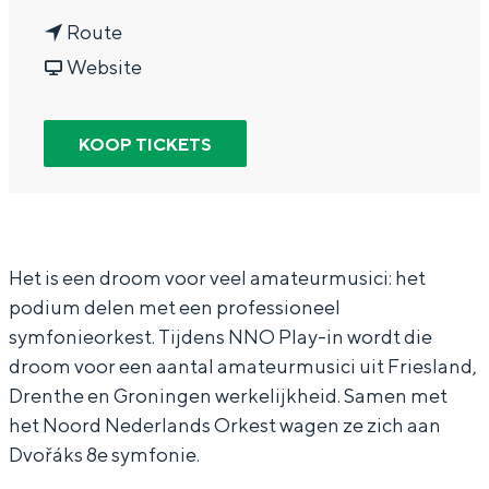
In Groningen ligt het allemaal opvallend
n
a
Route
dicht bij elkaar. De levendigheid van de
a
v
r
Website
stad, de stilte van een hofje, de
weidsheid van het ommeland en de
a
a
N
sporen van een eeuwenoud verleden.
r
n
N
KOOP TICKETS
Stad
N
N
O
Provincie
N
N
P
Waddenkust
O
O
l
Natuurgebieden
P
P
a
Het is een droom voor veel amateurmusici: het
podium delen met een professioneel
l
l
y
symfonieorkest. Tijdens NNO Play-in wordt die
a
a
-
WAT TE DOEN
droom voor een aantal amateurmusici uit Friesland,
y
y
i
Drenthe en Groningen werkelijkheid. Samen met
-
-
n
het Noord Nederlands Orkest wagen ze zich aan
i
i
-
Dvořáks 8e symfonie.
n
n
D