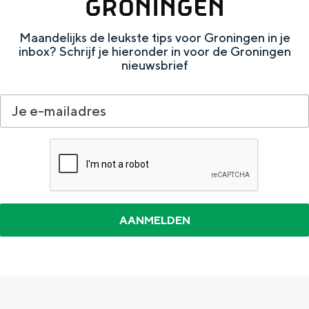
GRONINGEN
e
h
S
r
e
i
Maandelijks de leukste tips voor Groningen in je
inbox? Schrijf je hieronder in voor de Groningen
t
E
e
nieuwsbrief
a
n
z
a
g
u
l
l
r
H
i
d
u
s
e
i
h
u
d
p
t
i
a
s
g
g
c
e
e
h
t
e