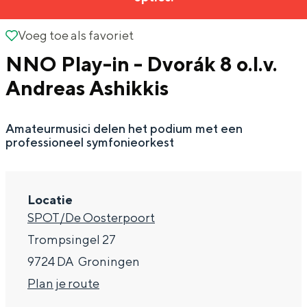
g
Wat ga jij doen?
e
Voeg toe als favoriet
Voeg toe als favoriet
Zomerwandelingen in Groningen
NNO Play-in - Dvorák 8 o.l.v.
Zwemplekken
Andreas Ashikkis
DIT IS GRONINGEN
Amateurmusici delen het podium met een
professioneel symfonieorkest
Locatie
SPOT/De Oosterpoort
Trompsingel 27
9724 DA
Groningen
Top 10
n
Plan je route
bezienswaardigheden
a