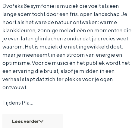
Dvořáks 8e symfonie is muziek die voelt als een
-
-
v
lange ademtocht door een fris, open landschap. Je
D
D
o
hoort als het ware de natuur ontwaken: warme
v
v
r
klankkleuren, zonnige melodieën en momenten die
Bijzonder overnachten
o
o
á
je even laten glimlachen zonder dat je precies weet
Overnachten was nog nooit zo leuk. Van
waarom. Het is muziek die niet ingewikkeld doet,
r
r
k
slapen in een voormalige graanzolder
maar je meeneemt in een stroom van energie en
á
á
8
van een molen tot overnachten in een
optimisme. Voor de musici én het publiek wordt het
iglo van stro: Groningen biedt voor ieder
k
k
o
een ervaring die bruist, alsof je midden in een
wat wils.
8
8
.
verhaal stapt dat zich ter plekke voor je ogen
o
o
l
Fietsen
ontvouwt.
.
.
.
Wandelen
Tijdens Pla…
l
l
v
Eten & drinken
.
.
.
Winkelen
Lees verder
v
v
A
Overnachten
.
.
n