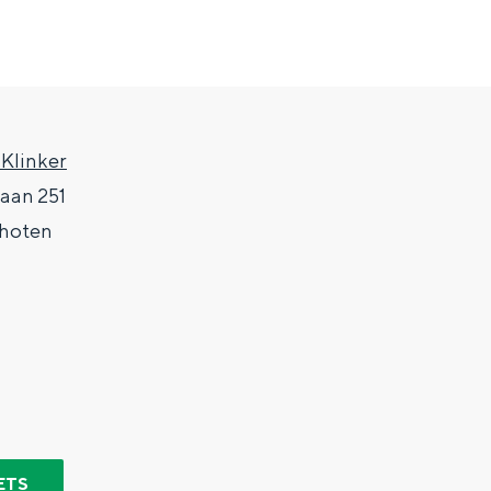
 Klinker
laan 251
hoten
Top 10 bezienswaardighed
allend dicht bij elkaar. De levendigheid van de stad, de stilte van ee
ETS