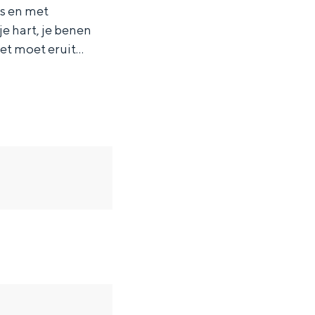
ls en met
je hart, je benen
 Het moet eruit…