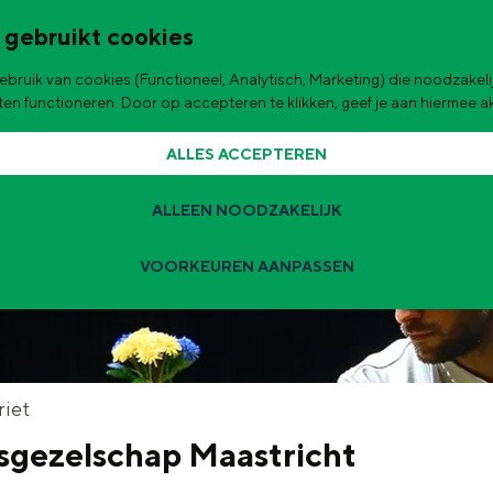
 gebruikt cookies
bruik van cookies (Functioneel, Analytisch, Marketing) die noodzakelij
de stad
aten functioneren. Door op accepteren te klikken, geef je aan hiermee 
ALLES ACCEPTEREN
ALLEEN NOODZAKELIJK
VOORKEUREN AANPASSEN
Zomervakantie tips
 zijn de leukste uitjes voor kinderen in Stad en Ommeland voor deze 
t
riet
gezelschap Maastricht
ingen