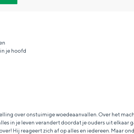
ten
 in je hoofd
Bijzonder overnachten
telling over onstuimige woedeaanvallen. Over het mac
lles in je leven verandert doordat je ouders uit elkaar 
. Van slapen in een voormalige graanzolder van een molen tot overnach
over! Hij reageert zich af op alles en iedereen. Maar on