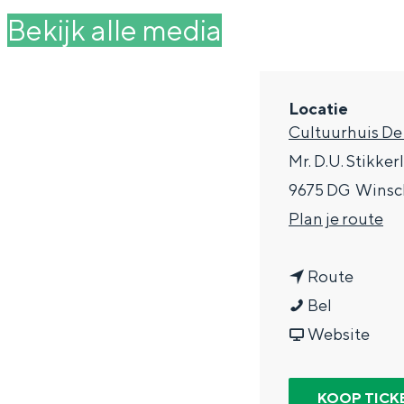
g
Bekijk alle media
e
DIT IS GRONINGEN
Locatie
Cultuurhuis De
Mr. D.U. Stikker
9675 DG
Winsc
n
Plan je route
a
n
a
Route
S
a
r
Bel
In Groningen ligt het allemaal opv
eeuwenoud verleden.
A
a
v
S
Website
L
r
a
A
Stad
L
S
n
L
KOOP TICK
Provincie