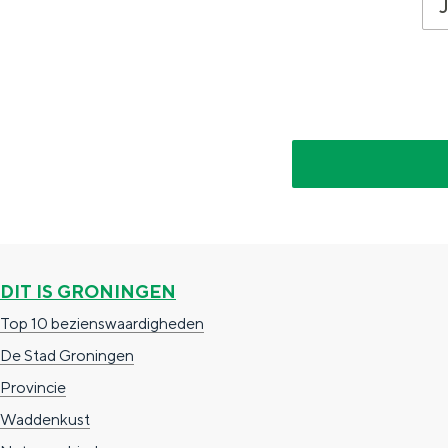
g
g
c
e
e
h
t
e
a
n
a
S
l
e
:
i
N
t
e
e
DIT IS GRONINGEN
d
Top 10 bezienswaardigheden
e
De Stad Groningen
r
Provincie
l
Waddenkust
a