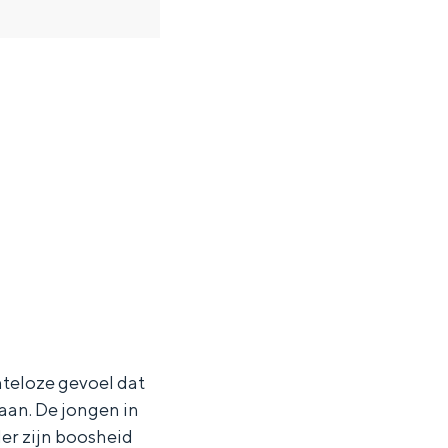
hteloze gevoel dat
gaan. De jongen in
ten in een iglo van stro: Groningen biedt voor ieder wat wils.
der zijn boosheid