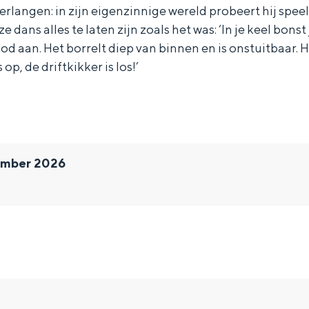
verlangen: in zijn eigenzinnige wereld probeert hij spee
 dans alles te laten zijn zoals het was: ‘In je keel bonst 
rood aan. Het borrelt diep van binnen en is onstuitbaar.
 de driftkikker is los!’
ember 2026
and
n stad