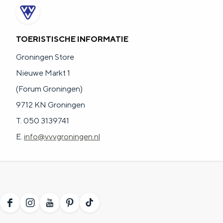
g
g
c
e
e
h
TOERISTISCHE INFORMATIE
t
e
Groningen Store
a
n
Nieuwe Markt 1
a
S
(Forum Groningen)
l
e
9712 KN Groningen
:
i
T. 050 3139741
N
t
E.
info@vvvgroningen.nl
e
e
d
e
r
l
F
I
Y
P
T
a