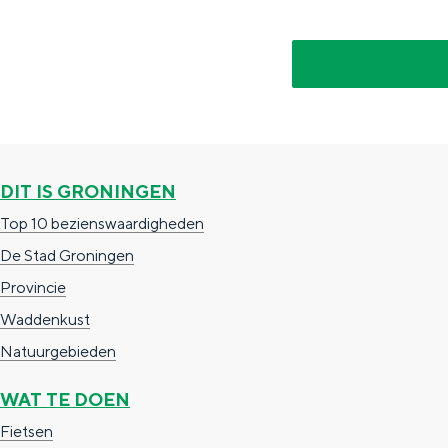
i
i
e
s
s
)
e
e
)
)
De rijkdom van Groningen is haar 
DIT IS GRONINGEN
wierdedorp.
Top 10 bezienswaardigheden
Lunchen in de stad
De Stad Groningen
Naar het museum
Provincie
Waddenkust
S
n
nl
Natuurgebieden
e
l
Nederlands
WAT TE DOEN
l
G
G
English
en
Deutsch
de
Fietsen
e
o
e