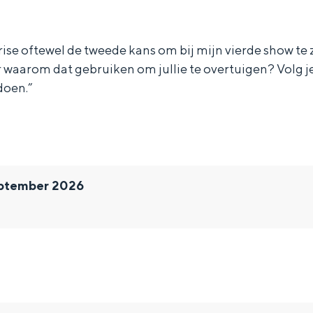
ise oftewel de tweede kans om bij mijn vierde show te z
waarom dat gebruiken om jullie te overtuigen? Volg je
 doen.”
ptember 2026
Bijzonder overnachten
. Van slapen in een voormalige graanzolder van een molen tot overnach