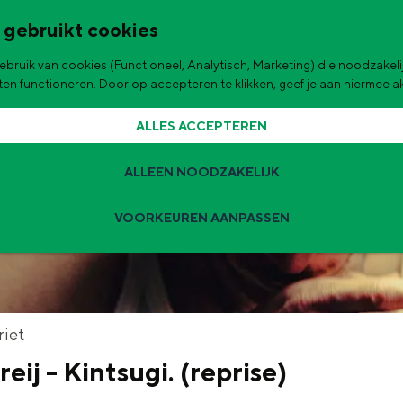
 gebruikt cookies
bruik van cookies (Functioneel, Analytisch, Marketing) die noodzakelij
de stad
aten functioneren. Door op accepteren te klikken, geef je aan hiermee 
ALLES ACCEPTEREN
ALLEEN NOODZAKELIJK
VOORKEUREN AANPASSEN
Zomervakantie tips
 zijn de leukste uitjes voor kinderen in Stad en Ommeland voor deze 
t
riet
eij - Kintsugi. (reprise)
ingen