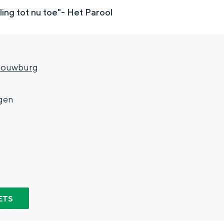
lling tot nu toe"- Het Parool
houwburg
gen
Top 10 bezienswaardighed
allend dicht bij elkaar. De levendigheid van de stad, de stilte van ee
ETS