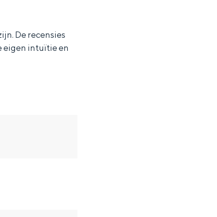
ijn. De recensies
 eigen intuïtie en
ten in een iglo van stro: Groningen biedt voor ieder wat wils.