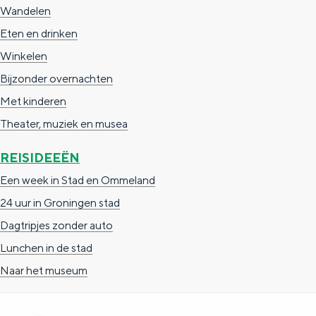
Wandelen
c
t
h
Eten en drinken
t
o
e
Winkelen
e
t
n
Bijzonder overnachten
e
h
S
Met kinderen
r
e
i
Theater, muziek en musea
t
E
e
a
n
z
REISIDEEËN
a
g
u
Een week in Stad en Ommeland
l
l
r
24 uur in Groningen stad
H
i
d
Dagtripjes zonder auto
u
s
e
Lunchen in de stad
i
h
u
Naar het museum
d
p
t
i
a
s