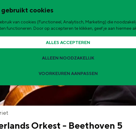
 gebruikt cookies
bruik van cookies (Functioneel, Analytisch, Marketing) die noodzakelij
de stad
aten functioneren. Door op accepteren te klikken, geef je aan hiermee 
ALLES ACCEPTEREN
ALLEEN NOODZAKELIJK
VOORKEUREN AANPASSEN
Zomervakantie tips
 zijn de leukste uitjes voor kinderen in Stad en Ommeland voor deze 
t
riet
rlands Orkest - Beethoven 5
ingen