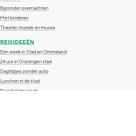
n
Bijzonder overnachten
d
Met kinderen
s
Theater, muziek en musea
REISIDEEËN
Een week in Stad en Ommeland
24 uur in Groningen stad
Dagtripjes zonder auto
Lunchen in de stad
Naar het museum
TOERISTISCHE INFORMATIE