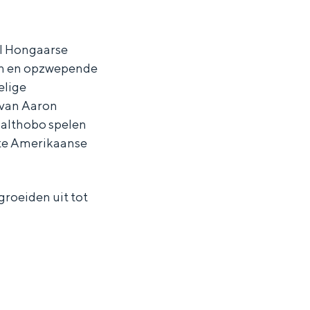
ol Hongaarse
ën en opzwepende
elige
van Aaron
 althobo spelen
ote Amerikaanse
 groeiden uit tot
ten in een iglo van stro: Groningen biedt voor ieder wat wils.