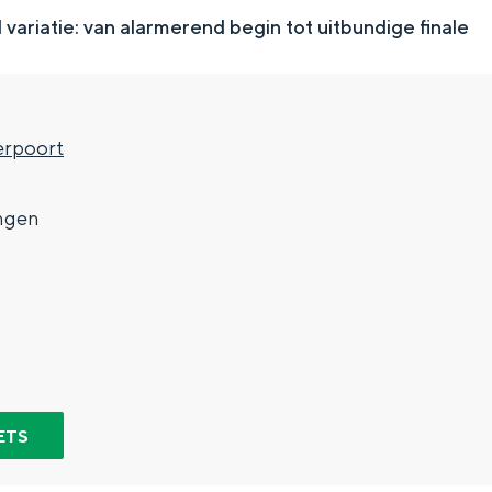
ariatie: van alarmerend begin tot uitbundige finale
rpoort
7
ngen
Top 10 bezienswaardighed
allend dicht bij elkaar. De levendigheid van de stad, de stilte van ee
ETS