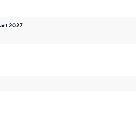
art 2027
and
n stad