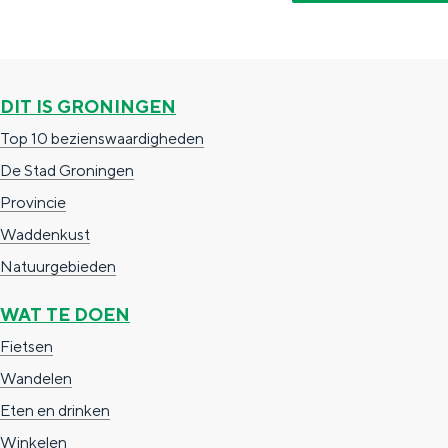
g
g
c
e
e
h
t
e
DIT IS GRONINGEN
a
n
Top 10 bezienswaardigheden
a
S
De Stad Groningen
l
e
Provincie
:
i
Waddenkust
N
t
Natuurgebieden
e
e
d
WAT TE DOEN
e
Fietsen
r
Wandelen
l
Eten en drinken
a
Winkelen