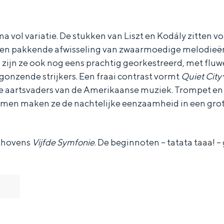
a vol variatie. De stukken van Liszt en Kodály zitten v
een pakkende afwisseling van zwaarmoedige melodie
 zijn ze ook nog eens prachtig georkestreerd, met fluw
 gonzende strijkers. Een fraai contrast vormt
Quiet City
e aartsvaders van de Amerikaanse muziek. Trompet en
 samen maken ze de nachtelijke eenzaamheid in een gr
thovens
Vijfde Symfonie
. De beginnoten – tatata taaa! –
Bijzonder overnachten
. Van slapen in een voormalige graanzolder van een molen tot overnach