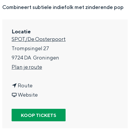
g
Wat ga jij doen?
Combineert subtiele indiefolk met zinderende pop
e
Zomerwandelingen in Groningen
Zwemplekken
Locatie
SPOT/De Oosterpoort
DIT IS GRONINGEN
Trompsingel 27
9724 DA
Groningen
n
Plan je route
a
n
a
Route
a
v
r
Website
a
a
C
r
n
e
KOOP TICKETS
Top 10
C
C
l
bezienswaardigheden