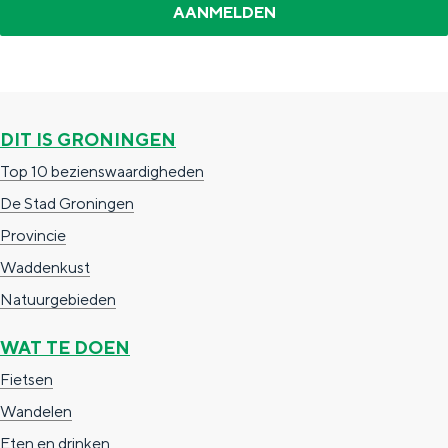
e
h
S
r
e
i
t
E
e
a
n
z
DIT IS GRONINGEN
a
g
u
Top 10 bezienswaardigheden
l
l
r
De Stad Groningen
H
i
d
Provincie
u
s
e
Waddenkust
i
h
u
Natuurgebieden
d
p
t
i
a
s
WAT TE DOEN
g
g
c
Fietsen
e
e
h
Wandelen
t
e
Eten en drinken