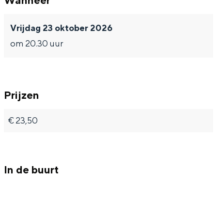
Wanneer
Vrijdag 23 oktober 2026
om 20.30 uur
Bijzonder overnachten
Overnachten was nog nooit zo leuk. Van
slapen in een voormalige graanzolder
Prijzen
van een molen tot overnachten in een
iglo van stro: Groningen biedt voor ieder
wat wils.
€ 23,50
Fietsen
Wandelen
In de buurt
Eten & drinken
Winkelen
Overnachten