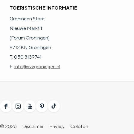
TOERISTISCHE INFORMATIE
Groningen Store
Nieuwe Markt 1
(Forum Groningen)
9712 KN Groningen
T. 050 3139741
E.
info@vvvgroningen.nl
F
I
Y
P
T
a
n
o
i
i
© 2026
Disclaimer
Privacy
Colofon
c
s
u
n
k