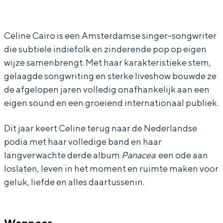
e
e
i
In Groningen ligt het allemaal opvallend
l
l
n
dicht bij elkaar. De levendigheid van de
stad, de stilte van een hofje, de
i
i
e
Celine Cairo is een Amsterdamse singer-songwriter
weidsheid van het ommeland en de
die subtiele indiefolk en zinderende pop op eigen
n
n
C
sporen van een eeuwenoud verleden.
wijze samenbrengt. Met haar karakteristieke stem,
e
e
a
Stad
gelaagde songwriting en sterke liveshow bouwde ze
C
C
i
de afgelopen jaren volledig onafhankelijk aan een
Provincie
a
a
r
eigen sound en een groeiend internationaal publiek.
Waddenkust
i
i
o
Natuurgebieden
Dit jaar keert Celine terug naar de Nederlandse
r
r
podia met haar volledige band en haar
o
o
langverwachte derde album
Panacea
: een ode aan
WAT TE DOEN
loslaten, leven in het moment en ruimte maken voor
geluk, liefde en alles daartussenin.