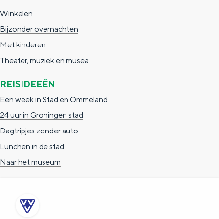
a
n
Winkelen
a
S
Bijzonder overnachten
l
e
Met kinderen
:
i
Theater, muziek en musea
N
t
REISIDEEËN
e
e
Een week in Stad en Ommeland
d
24 uur in Groningen stad
e
Dagtripjes zonder auto
r
Lunchen in de stad
l
Naar het museum
a
n
d
s