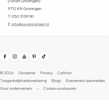
(Forum Groningen)
9712 KN Groningen
T. 050 3139741
E.
info@vvvgroningen.nl
F
I
Y
P
T
a
n
o
i
i
© 2026
Disclaimer
Privacy
Colofon
c
s
u
n
k
Toegankelijkheidsverklaring
Blogs
Evenement aanmelden
e
t
T
t
T
Voor ondernemers
-
Cookie voorkeuren
b
a
u
e
o
o
g
b
r
k
o
r
e
e
V