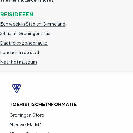
Theater, muziek en musea
a
n
a
S
REISIDEEËN
l
e
Een week in Stad en Ommeland
:
i
24 uur in Groningen stad
N
t
Dagtripjes zonder auto
e
e
Lunchen in de stad
d
Naar het museum
e
r
l
a
TOERISTISCHE INFORMATIE
n
Groningen Store
d
Nieuwe Markt 1
s