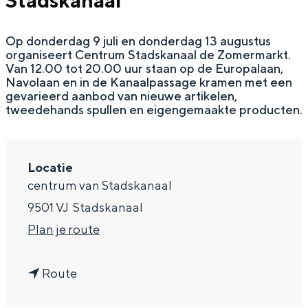
Stadskanaal
g
Wat ga jij doen?
e
Op donderdag 9 juli en donderdag 13 augustus
Zomerwandelingen in Groningen
organiseert Centrum Stadskanaal de Zomermarkt.
Zwemplekken
Van 12.00 tot 20.00 uur staan op de Europalaan,
Navolaan en in de Kanaalpassage kramen met een
gevarieerd aanbod van nieuwe artikelen,
tweedehands spullen en eigengemaakte producten.
DIT IS GRONINGEN
Locatie
centrum van Stadskanaal
9501 VJ
Stadskanaal
n
Plan je route
a
n
a
Route
Top 10
bezienswaardigheden
a
r