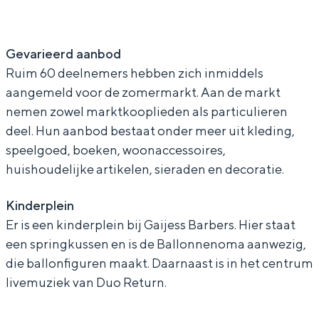
a
Z
In Groningen ligt het allemaal opvallend
dicht bij elkaar. De levendigheid van de
r
o
stad, de stilte van een hofje, de
Gevarieerd aanbod
Z
m
weidsheid van het ommeland en de
Ruim 60 deelnemers hebben zich inmiddels
sporen van een eeuwenoud verleden.
o
e
aangemeld voor de zomermarkt. Aan de markt
m
r
Stad
nemen zowel marktkooplieden als particulieren
e
m
deel. Hun aanbod bestaat onder meer uit kleding,
Provincie
r
a
speelgoed, boeken, woonaccessoires,
Waddenkust
m
r
huishoudelijke artikelen, sieraden en decoratie.
Natuurgebieden
a
k
Kinderplein
r
t
Er is een kinderplein bij Gaijess Barbers. Hier staat
WAT TE DOEN
k
i
een springkussen en is de Ballonnenoma aanwezig,
t
n
die ballonfiguren maakt. Daarnaast is in het centrum
livemuziek van Duo Return.
i
c
n
e