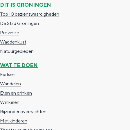
e
h
S
DIT IS GRONINGEN
r
e
i
Top 10 bezienswaardigheden
t
E
e
De Stad Groningen
a
n
z
Provincie
a
g
u
Waddenkust
l
l
r
Natuurgebieden
H
i
d
WAT TE DOEN
u
s
e
Fietsen
i
h
u
Wandelen
d
p
t
Eten en drinken
i
a
s
Winkelen
g
g
c
Bijzonder overnachten
e
e
h
Met kinderen
t
e