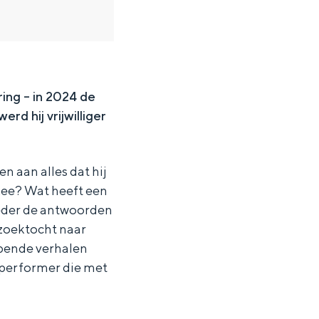
ing – in 2024 de
rd hij vrijwilliger
n aan alles dat hij
ee? Wat heeft een
eder de antwoorden
 zoektocht naar
epende verhalen
 performer die met
ten in een iglo van stro: Groningen biedt voor ieder wat wils.