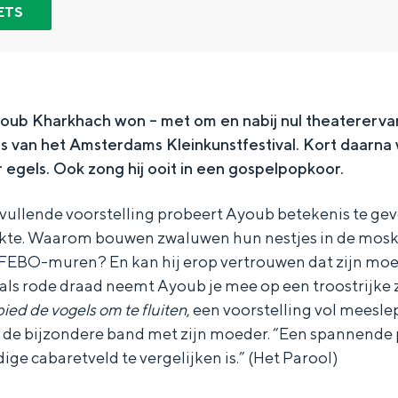
ETS
oub Kharkhach won – met om en nabij nul theaterervar
js van het Amsterdams Kleinkunstfestival. Kort daarna we
 egels. Ook zong hij ooit in een gospelpopkoor.
dvullende voorstelling probeert Ayoub betekenis te geve
kte. Waarom bouwen zwaluwen hun nestjes in de mosk
 FEBO-muren? En kan hij erop vertrouwen dat zijn mo
als rode draad neemt Ayoub je mee op een troostrijke
ied de vogels om te fluiten
, een voorstelling vol meesl
Bijzonder overnachten
en de bijzondere band met zijn moeder. “Een spannende
ige cabaretveld te vergelijken is.” (Het Parool)
. Van slapen in een voormalige graanzolder van een molen tot overnach