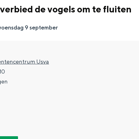
verbied de vogels om te fluiten
g woensdag 9 september
dentencentrum Usva
10
gen
Top 10 bezienswaardighed
allend dicht bij elkaar. De levendigheid van de stad, de stilte van ee