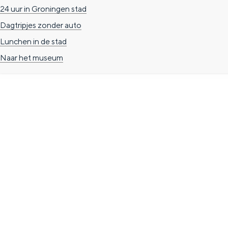
24 uur in Groningen stad
n
Dagtripjes zonder auto
d
Lunchen in de stad
s
Naar het museum
TOERISTISCHE INFORMATIE
Groningen Store
Nieuwe Markt 1
(Forum Groningen)
9712 KN Groningen
T. 050 3139741