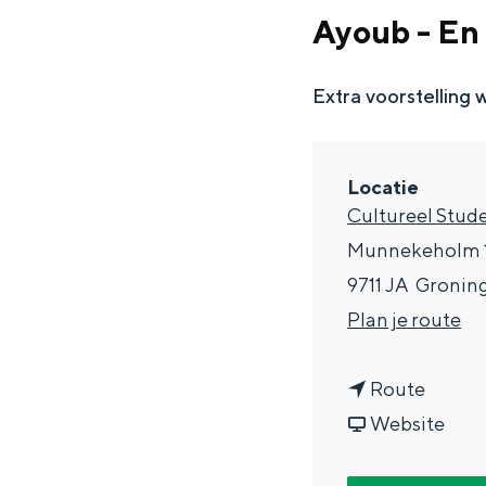
g
Ayoub - En 
e
DIT IS GRONINGEN
Extra voorstellin
Locatie
Cultureel Stu
Munnekeholm 
9711 JA
Gronin
n
Plan je route
a
In Groningen ligt het allemaal opv
n
a
Route
eeuwenoud verleden.
a
v
r
Website
Stad
a
a
A
Provincie