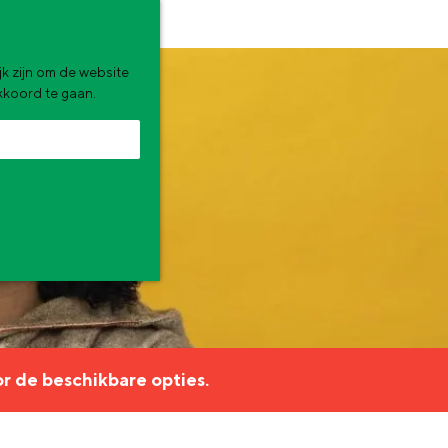
k zijn om de website
akkoord te gaan.
zomervakantie. Wat ga jij doen?
r de beschikbare opties.