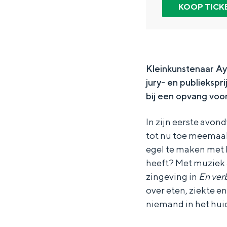
r
n
y
KOOP TICK
Waddenkust
A
A
o
Natuurgebieden
y
y
u
o
o
b
WAT TE DOEN
u
u
-
Kleinkunstenaar Ay
jury- en publiekspri
b
b
E
bij een opvang voor
-
-
n
E
E
v
In zijn eerste avon
n
n
e
tot nu toe meemaa
v
v
r
egel te maken met
heeft? Met muziek 
e
e
b
zingeving in
En verb
r
r
i
over eten, ziekte 
b
b
e
niemand in het huid
Overnachten was nog nooit zo leuk
i
i
d