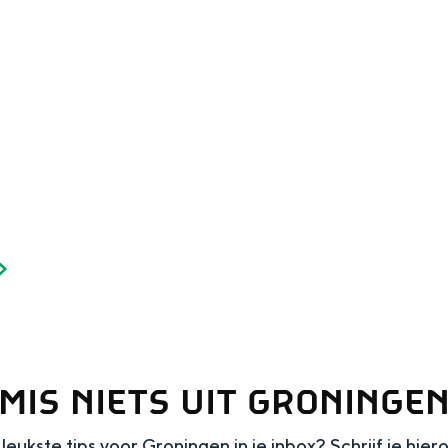
Dagtripjes zonder auto
veranderlijke landschap. Binen een mum van tijd sta je vanuit de stad 
MIS NIETS UIT GRONINGE
leukste tips voor Groningen in je inbox? Schrijf je hier