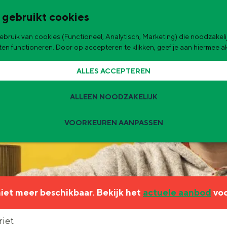
 gebruikt cookies
bruik van cookies (Functioneel, Analytisch, Marketing) die noodzakelij
de stad
aten functioneren. Door op accepteren te klikken, geef je aan hiermee 
ALLES ACCEPTEREN
ALLEEN NOODZAKELIJK
VOORKEUREN AANPASSEN
Zomervakantie tips
 zijn de leukste uitjes voor kinderen in Stad en Ommeland voor deze 
 niet meer beschikbaar. Bekijk het
actuele aanbod
voo
ingen
t
riet