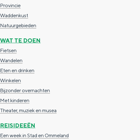
Provincie
g
g
c
Waddenkust
e
e
h
Natuurgebieden
t
e
a
n
WAT TE DOEN
a
S
Fietsen
l
e
Wandelen
:
i
Eten en drinken
N
t
Winkelen
e
e
Bijzonder overnachten
d
Met kinderen
e
Theater, muziek en musea
r
REISIDEEËN
l
Een week in Stad en Ommeland
a