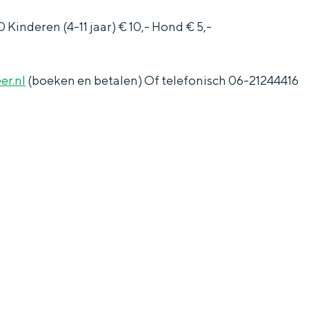
 Kinderen (4-11 jaar) € 10,- Hond € 5,-
r.nl
(boeken en betalen) Of telefonisch 06-21244416
and
n stad