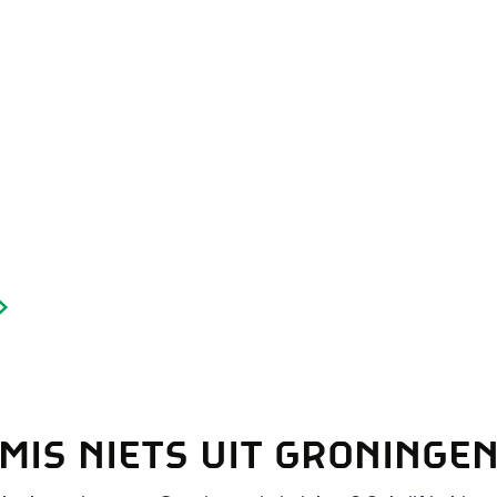
Dagtripjes zonder auto
veranderlijke landschap. Binen een mum van tijd sta je vanuit de stad 
MIS NIETS UIT GRONINGE