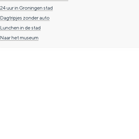
n
24 uur in Groningen stad
d
Dagtripjes zonder auto
s
Lunchen in de stad
Naar het museum
TOERISTISCHE INFORMATIE
Groningen Store
Nieuwe Markt 1
(Forum Groningen)
9712 KN Groningen
T. 050 3139741