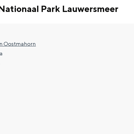
Nationaal Park Lauwersmeer
en Oostmahorn
a
m
Top 10 bezienswaardighed
allend dicht bij elkaar. De levendigheid van de stad, de stilte van ee