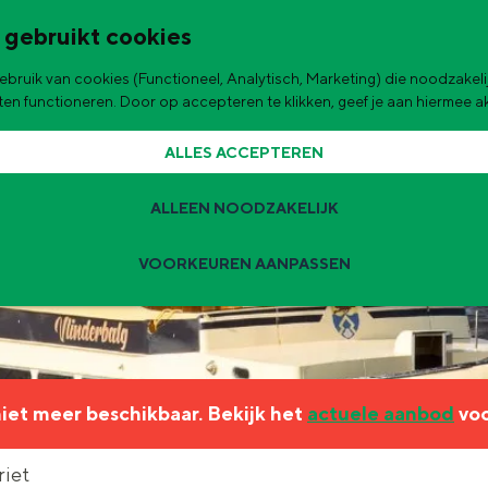
 gebruikt cookies
bruik van cookies (Functioneel, Analytisch, Marketing) die noodzakelij
de stad
aten functioneren. Door op accepteren te klikken, geef je aan hiermee 
ALLES ACCEPTEREN
ALLEEN NOODZAKELIJK
VOORKEUREN AANPASSEN
Zomervakantie tips
 zijn de leukste uitjes voor kinderen in Stad en Ommeland voor deze 
 niet meer beschikbaar. Bekijk het
actuele aanbod
voo
ingen
t
riet