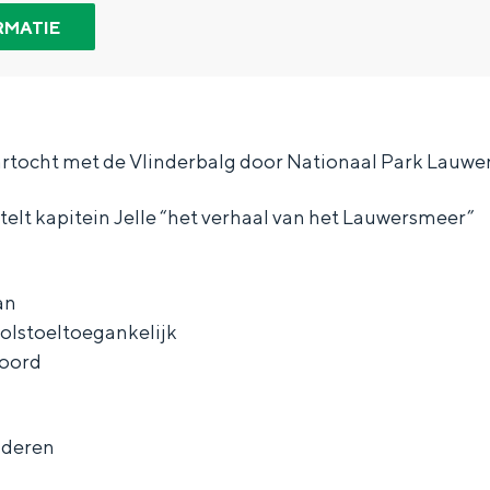
RMATIE
artocht met de Vlinderbalg door Nationaal Park Lauwe
rtelt kapitein Jelle “het verhaal van het Lauwersmeer”
an
 rolstoeltoegankelijk
boord
Bijzonder overnachten
nderen
. Van slapen in een voormalige graanzolder van een molen tot overnach