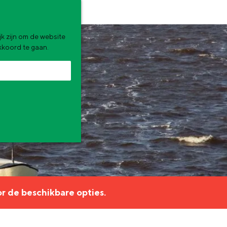
k zijn om de website
akkoord te gaan.
zomervakantie. Wat ga jij doen?
r de beschikbare opties.