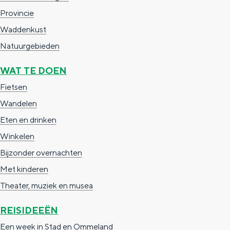
g
Provincie
g
c
e
Waddenkust
e
h
t
Natuurgebieden
e
a
n
WAT TE DOEN
a
S
Fietsen
l
e
Wandelen
:
i
Eten en drinken
N
t
Winkelen
e
e
Bijzonder overnachten
d
Met kinderen
e
Theater, muziek en musea
r
REISIDEEËN
l
a
Een week in Stad en Ommeland