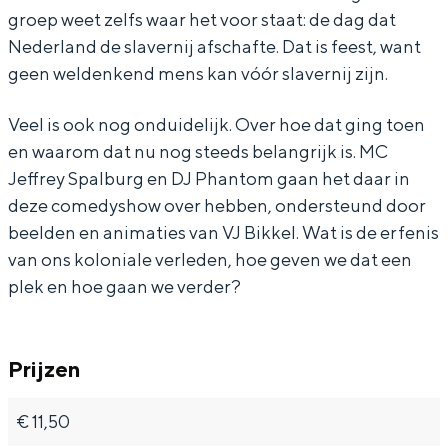
groep weet zelfs waar het voor staat: de dag dat
l
l
u
Nederland de slavernij afschafte. Dat is feest, want
b
b
r
geen weldenkend mens kan vóór slavernij zijn.
u
u
g
Bijzonder overnachten
Veel is ook nog onduidelijk. Over hoe dat ging toen
r
r
-
en waarom dat nu nog steeds belangrijk is. MC
Overnachten was nog nooit zo leuk. Van
g
g
K
slapen in een voormalige graanzolder
Jeffrey Spalburg en DJ Phantom gaan het daar in
-
-
e
van een molen tot overnachten in een
deze comedyshow over hebben, ondersteund door
iglo van stro: Groningen biedt voor ieder
K
K
t
beelden en animaties van VJ Bikkel. Wat is de erfenis
wat wils.
e
e
i
van ons koloniale verleden, hoe geven we dat een
t
t
K
Fietsen
plek en hoe gaan we verder?
i
i
o
Wandelen
K
K
t
Eten & drinken
Prijzen
o
o
i
Winkelen
t
t
C
Overnachten
€ 11,50
i
i
o