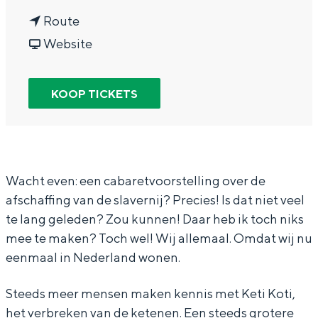
In Groningen ligt het allemaal opvallend
n
a
Route
dicht bij elkaar. De levendigheid van de
a
v
r
Website
stad, de stilte van een hofje, de
weidsheid van het ommeland en de
a
a
J
sporen van een eeuwenoud verleden.
r
n
e
KOOP TICKETS
Stad
J
J
f
Provincie
e
e
f
Waddenkust
f
f
r
Natuurgebieden
f
f
e
Wacht even: een cabaretvoorstelling over de
afschaffing van de slavernij? Precies! Is dat niet veel
r
r
y
te lang geleden? Zou kunnen! Daar heb ik toch niks
e
e
S
WAT TE DOEN
mee te maken? Toch wel! Wij allemaal. Omdat wij nu
y
y
p
eenmaal in Nederland wonen.
S
S
a
p
p
l
Steeds meer mensen maken kennis met Keti Koti,
het verbreken van de ketenen. Een steeds grotere
a
a
b