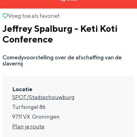
g
Wat ga jij doen?
e
Voeg toe als favoriet
Voeg toe als favoriet
Zomerwandelingen in Groningen
Jeffrey Spalburg - Keti Koti
Zwemplekken
Conference
DIT IS GRONINGEN
Comedyvoorstelling over de afschaffing van de
slavernij
Locatie
SPOT/Stadsschouwburg
Turfsingel 86
9711 VX
Groningen
Top 10
n
Plan je route
bezienswaardigheden
a