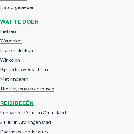
a
n
Natuurgebieden
a
S
WAT TE DOEN
l
e
Fietsen
:
i
Wandelen
N
t
Eten en drinken
e
e
Winkelen
d
Bijzonder overnachten
e
Met kinderen
r
Theater, muziek en musea
l
a
REISIDEEËN
n
Een week in Stad en Ommeland
d
24 uur in Groningen stad
s
Dagtripjes zonder auto