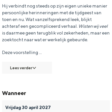
Hij verbindt nog steeds op zijn eigen unieke manier
i
i
t
persoonlijke herinneringen met de tijdgeest van
s
s
e
toen en nu. Wat vanzelfsprekend leek, blijkt
t
t
n
achteraf een gecompliceerd verhaal.
Wisten wij veel
Bijzonder overnachten
e
e
w
is daarmee geen terugblik vol zekerheden, maar een
Overnachten was nog nooit zo leuk. Van
n
n
i
zoektocht naar wat er werkelijk gebeurde.
slapen in een voormalige graanzolder
w
w
j
van een molen tot overnachten in een
Deze voorstelling …
iglo van stro: Groningen biedt voor ieder
i
i
v
wat wils.
j
j
e
Lees verder
v
v
e
Fietsen
e
e
l
Wandelen
e
e
Eten & drinken
Wanneer
l
l
Winkelen
Overnachten
Vrijdag 30 april 2027