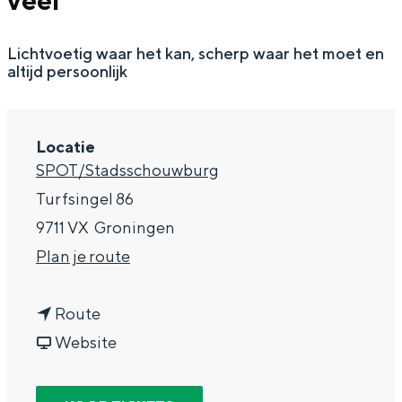
veel
g
Wat ga jij doen?
e
Lichtvoetig waar het kan, scherp waar het moet en
Zomerwandelingen in Groningen
altijd persoonlijk
Zwemplekken
DIT IS GRONINGEN
Locatie
SPOT/Stadsschouwburg
Turfsingel 86
9711 VX
Groningen
n
Plan je route
a
n
a
Route
a
v
r
Website
Top 10
a
a
F
bezienswaardigheden
r
n
r