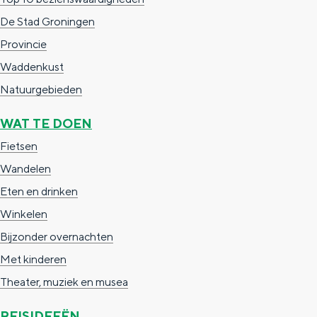
e
h
S
De Stad Groningen
r
e
i
Provincie
t
E
e
Waddenkust
a
n
z
Natuurgebieden
a
g
u
WAT TE DOEN
l
l
r
H
i
d
Fietsen
u
s
e
Wandelen
i
h
u
Eten en drinken
d
p
t
Winkelen
i
a
s
Bijzonder overnachten
g
g
c
Met kinderen
e
e
h
Theater, muziek en musea
t
e
REISIDEEËN