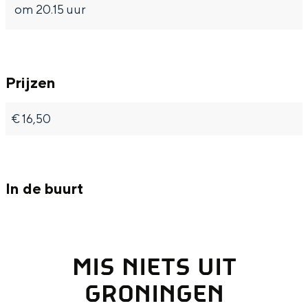
Met kinderen
om 20.15 uur
Theater, muziek en musea
REISIDEEËN
Prijzen
Een week in Stad en Ommeland
Een dag op pad in Groningen stad
€ 16,50
In de buurt
MIS NIETS UIT
Dagtripjes zonder auto
GRONINGEN