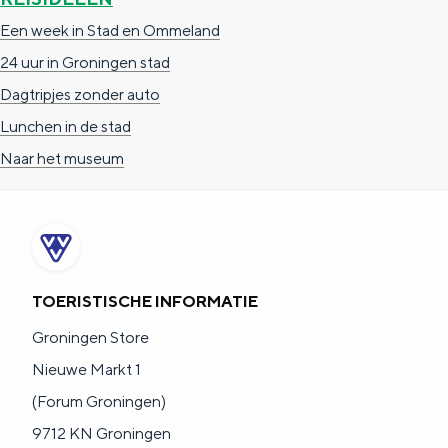
a
n
Een week in Stad en Ommeland
a
S
24 uur in Groningen stad
l
e
Dagtripjes zonder auto
:
i
Lunchen in de stad
N
t
Naar het museum
e
e
d
e
r
l
TOERISTISCHE INFORMATIE
a
Groningen Store
n
Nieuwe Markt 1
d
(Forum Groningen)
s
9712 KN Groningen