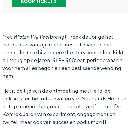
KOOP TICKETS
In Groningen ligt het allemaal opvallend
F
F
e
dicht bij elkaar. De levendigheid van de
r
r
e
stad, de stilte van een hofje, de
weidsheid van het ommeland en de
e
e
k
sporen van een eeuwenoud verleden.
e
e
d
Met
Wisten Wij Veel
brengt Freek de Jonge het
Stad
vierde deel van zijn memoires tot leven op het
k
k
e
toneel. In deze bijzondere theatervoorstelling kijkt
Provincie
d
d
J
hij terug op de jaren 1969–1980: een periode waarin
Waddenkust
e
e
o
voor hem alles begon en een beslissende wending
Natuurgebieden
J
J
n
nam.
o
o
g
Het is de tijd van de ontmoeting met Hella, de
n
n
e
WAT TE DOEN
opkomst en het uiteenvallen van Neerlands Hoop en
g
g
-
het spannende begin van een solocarrière met De
e
e
W
Komiek. Jaren van experiment, engagement en
-
-
i
twijfel, maar ook van succes en podiumdrift.
W
W
s