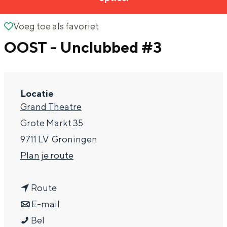
g
Wat ga jij doen?
e
Voeg toe als favoriet
Voeg toe als favoriet
Zomerwandelingen in Groningen
OOST - Unclubbed #3
Zwemplekken
DIT IS GRONINGEN
Locatie
Grand Theatre
Grote Markt 35
9711 LV
Groningen
n
Plan je route
a
n
a
Route
Top 10
a
n
r
E-mail
bezienswaardigheden
O
a
a
O
Bel