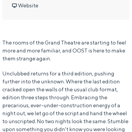
O
r
a
v
O
Website
In Groningen ligt het allemaal opvallend
dicht bij elkaar. De levendigheid van de
S
O
r
a
S
stad, de stilte van een hofje, de
T
O
O
n
T
weidsheid van het ommeland en de
sporen van een eeuwenoud verleden.
-
S
O
O
-
The rooms of the Grand Theatre are starting to feel
U
T
S
O
U
Stad
more and more familiar, and OOST is here to make
n
-
T
S
n
Provincie
them strange again.
c
U
-
T
c
Waddenkust
l
n
U
-
l
Unclubbed returns for a third edition, pushing
Natuurgebieden
u
c
n
U
u
further into the unknown. Where the last edition
cracked open the walls of the usual club format,
b
l
c
n
b
WAT TE DOEN
edition three steps through. Embracing the
b
u
l
c
b
precarious, ever-under-construction energy of a
e
b
u
l
e
night out, we let go of the script and hand the wheel
d
b
b
u
d
to unscripted. No two nights look the same. Stumble
#
e
b
b
#
upon something you didn't know you were looking