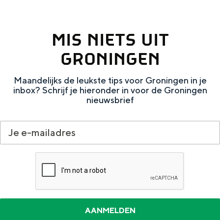
Met kinderen
Theater, muziek en musea
MIS NIETS UIT
REISIDEEËN
GRONINGEN
Een week in Stad en Ommeland
Maandelijks de leukste tips voor Groningen in je
Een dag op pad in Groningen stad
inbox? Schrijf je hieronder in voor de Groningen
nieuwsbrief
Dagtripjes zonder auto