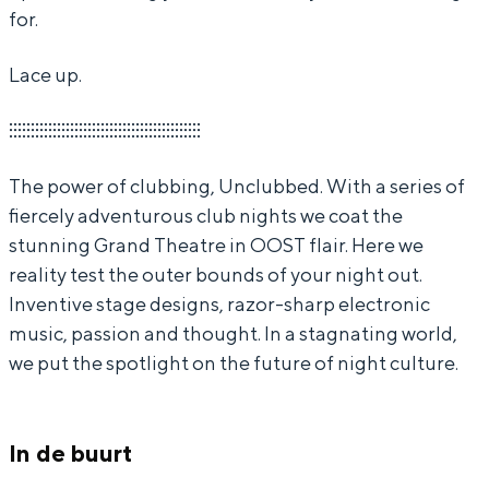
for.
3
d
e
b
3
#
d
e
Lace up.
3
#
d
Bijzonder overnachten
3
#
⫶⫶⫶⫶⫶⫶⫶⫶⫶⫶⫶⫶⫶⫶⫶⫶⫶⫶⫶⫶⫶⫶⫶⫶⫶⫶⫶⫶⫶⫶⫶⫶⫶⫶⫶⫶⫶⫶⫶⫶⫶⫶⫶⫶
3
Overnachten was nog nooit zo leuk. Van
The power of clubbing, Unclubbed. With a series of
slapen in een voormalige graanzolder
fiercely adventurous club nights we coat the
van een molen tot overnachten in een
iglo van stro: Groningen biedt voor ieder
stunning Grand Theatre in OOST flair. Here we
wat wils.
reality test the outer bounds of your night out.
Inventive stage designs, razor-sharp electronic
Fietsen
music, passion and thought. In a stagnating world,
Wandelen
we put the spotlight on the future of night culture.
Eten & drinken
Winkelen
In de buurt
Overnachten