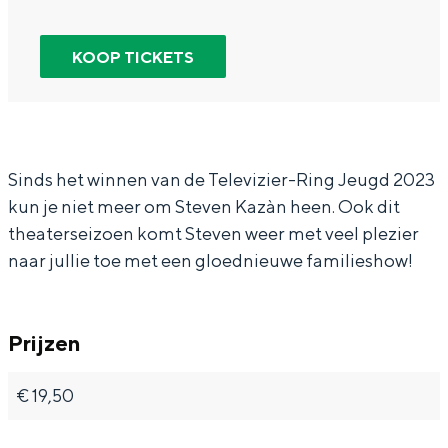
e
r
a
t
In Groningen ligt het allemaal opvallend
dicht bij elkaar. De levendigheid van de
v
S
n
e
KOOP TICKETS
stad, de stilte van een hofje, de
e
t
S
v
weidsheid van het ommeland en de
sporen van een eeuwenoud verleden.
n
e
t
e
K
v
e
n
Stad
a
e
v
K
Sinds het winnen van de Televizier-Ring Jeugd 2023
Provincie
kun je niet meer om Steven Kazàn heen. Ook dit
z
n
e
a
Waddenkust
theaterseizoen komt Steven weer met veel plezier
à
K
n
z
Natuurgebieden
naar jullie toe met een gloednieuwe familieshow!
n
a
K
à
z
a
n
WAT TE DOEN
à
z
Prijzen
n
à
€ 19,50
n