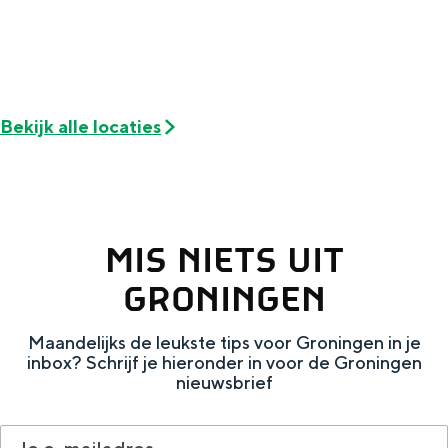
Met kinderen
Theater, muziek en musea
REISIDEEËN
Bekijk alle locaties
Een week in Stad en Ommeland
Een dag op pad in Groningen stad
MIS NIETS UIT
GRONINGEN
Maandelijks de leukste tips voor Groningen in je
inbox? Schrijf je hieronder in voor de Groningen
nieuwsbrief
Dagtripjes zonder auto