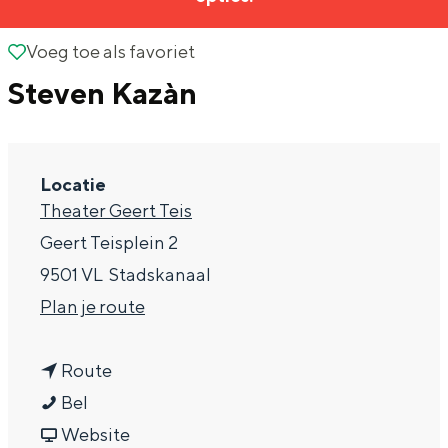
g
Wat ga jij doen?
e
Voeg toe als favoriet
Voeg toe als favoriet
Zomerwandelingen in Groningen
Steven Kazàn
Zwemplekken
DIT IS GRONINGEN
Locatie
Theater Geert Teis
Geert Teisplein 2
9501 VL
Stadskanaal
n
Plan je route
a
n
a
Route
Top 10
S
a
r
Bel
bezienswaardigheden
t
a
v
S
Website