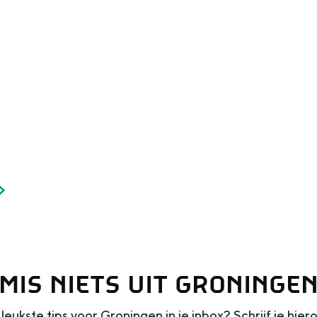
Dagtripjes zonder auto
veranderlijke landschap. Binen een mum van tijd sta je vanuit de stad 
MIS NIETS UIT GRONINGE
leukste tips voor Groningen in je inbox? Schrijf je hier