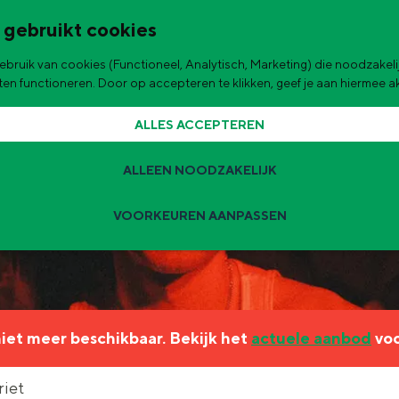
 gebruikt cookies
bruik van cookies (Functioneel, Analytisch, Marketing) die noodzakelij
de stad
aten functioneren. Door op accepteren te klikken, geef je aan hiermee 
ALLES ACCEPTEREN
ALLEEN NOODZAKELIJK
VOORKEUREN AANPASSEN
Zomervakantie tips
 zijn de leukste uitjes voor kinderen in Stad en Ommeland voor deze 
 niet meer beschikbaar. Bekijk het
actuele aanbod
voo
ingen
t
riet