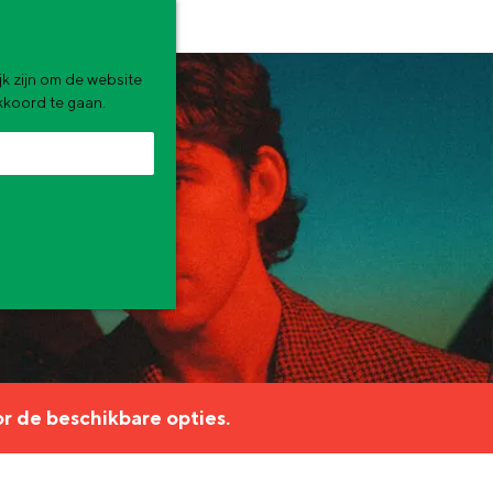
k zijn om de website
akkoord te gaan.
zomervakantie. Wat ga jij doen?
r de beschikbare opties.