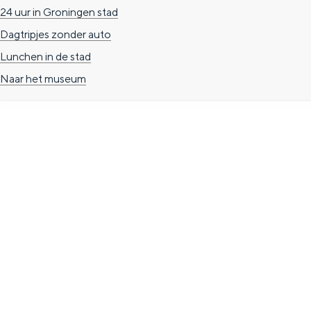
24 uur in Groningen stad
n
Dagtripjes zonder auto
d
Lunchen in de stad
s
Naar het museum
TOERISTISCHE INFORMATIE
Groningen Store
Nieuwe Markt 1
(Forum Groningen)
9712 KN Groningen
T. 050 3139741