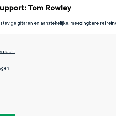
 support: Tom Rowley
stevige gitaren en aanstekelijke, meezingbare refrein
rpoort
7
ngen
Top 10 bezienswaardighed
allend dicht bij elkaar. De levendigheid van de stad, de stilte van ee