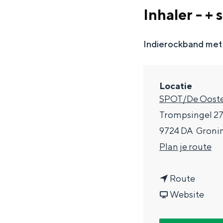
g
Inhaler - +
e
DIT IS GRONINGEN
Indierockband met 
Locatie
SPOT/De Ooste
Trompsingel 2
9724 DA
Groni
n
Plan je route
a
In Groningen ligt het allemaal opv
n
a
Route
eeuwenoud verleden.
a
v
r
Website
Stad
a
a
I
Provincie