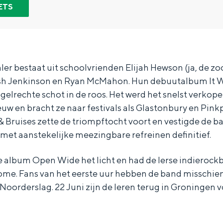
ETS
ler bestaat uit schoolvrienden Elijah Hewson (ja, de z
osh Jenkinson en Ryan McMahon. Hun debuutalbum It W
egelrechte schot in de roos. Het werd het snelst verk
euw en bracht ze naar festivals als Glastonbury en Pink
& Bruises zette de triompftocht voort en vestigde de 
 met aanstekelijke meezingbare refreinen definitief.
de album Open Wide het licht en had de Ierse indierock
ome. Fans van het eerste uur hebben de band misschien
Bijzonder overnachten
oorderslag. 22 Juni zijn de Ieren terug in Groningen 
. Van slapen in een voormalige graanzolder van een molen tot overnach