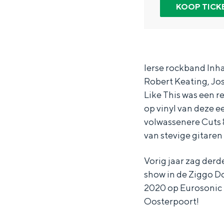
r
n
n
KOOP TICK
Waddenkust
I
I
h
Natuurgebieden
n
n
a
h
h
l
WAT TE DOEN
a
a
e
Ierse rockband Inha
Robert Keating, J
l
l
r
Like This was een r
e
e
-
op vinyl van deze e
r
r
+
volwassenere Cuts 
-
-
s
van stevige gitaren
+
+
u
Vorig jaar zag der
s
s
p
show in de Ziggo D
u
u
p
2020 op Eurosonic N
p
p
o
Oosterpoort!
Overnachten was nog nooit zo leuk
p
p
r