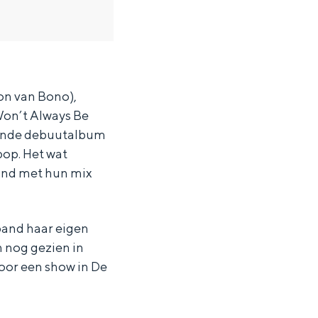
oon van Bono),
on’t Always Be
opende debuutalbum
pop. Het wat
band met hun mix
band haar eigen
 nog gezien in
voor een show in De
ten in een iglo van stro: Groningen biedt voor ieder wat wils.