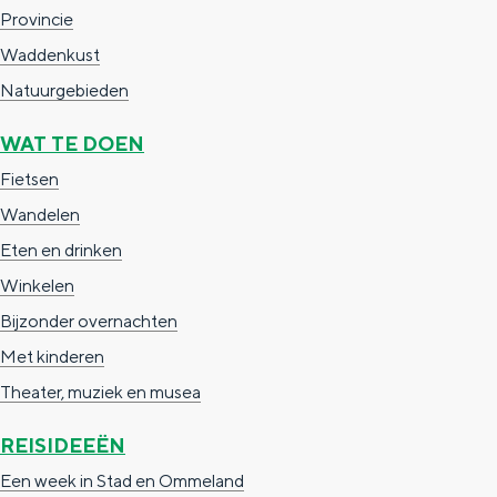
Provincie
g
g
c
Waddenkust
e
e
h
Natuurgebieden
t
e
a
n
WAT TE DOEN
a
S
Fietsen
l
e
Wandelen
:
i
Eten en drinken
N
t
Winkelen
e
e
Bijzonder overnachten
d
Met kinderen
e
Theater, muziek en musea
r
REISIDEEËN
l
Een week in Stad en Ommeland
a