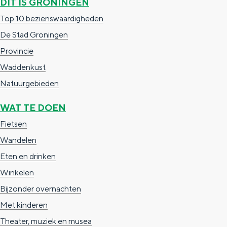
DIT IS GRONINGEN
a
n
Top 10 bezienswaardigheden
a
S
De Stad Groningen
l
e
Provincie
:
i
Waddenkust
N
t
Natuurgebieden
e
e
d
WAT TE DOEN
e
Fietsen
r
Wandelen
l
Eten en drinken
a
Winkelen
n
Bijzonder overnachten
d
Met kinderen
s
Theater, muziek en musea