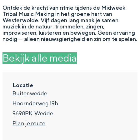
g
Wat ga jij doen?
Ontdek de kracht van ritme tijdens de Midweek
Tribal Music Making in het groene hart van
e
Zomerwandelingen in Groningen
Westerwolde. Vijf dagen lang maak je samen
muziek in de natuur: trommelen, zingen,
Zwemplekken
improviseren, luisteren en bewegen. Geen ervaring
nodig — alleen nieuwsgierigheid en zin om te spelen.
DIT IS GRONINGEN
Bekijk alle media
Locatie
Buitenwedde
Hoornderweg 19b
9698PK
Wedde
n
Plan je route
Top 10
bezienswaardigheden
a