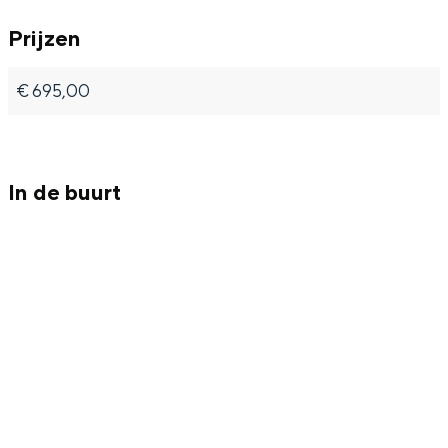
Met kinderen
Prijzen
Theater, muziek en musea
€ 695,00
REISIDEEËN
Een week in Stad en Ommeland
Een dag op pad in Groningen stad
In de buurt
Dagtripjes zonder auto