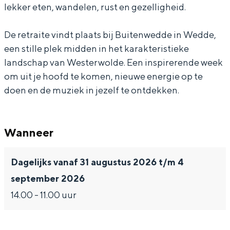
l
b
i
r
l
lekker eten, wandelen, rust en gezelligheid.
M
a
b
i
M
De retraite vindt plaats bij Buitenwedde in Wedde,
u
l
a
b
u
een stille plek midden in het karakteristieke
s
M
l
a
s
Bijzonder overnachten
landschap van Westerwolde. Een inspirerende week
i
u
M
l
i
om uit je hoofd te komen, nieuwe energie op te
Overnachten was nog nooit zo leuk. Van
c
s
u
M
c
doen en de muziek in jezelf te ontdekken.
slapen in een voormalige graanzolder
van een molen tot overnachten in een
i
s
u
iglo van stro: Groningen biedt voor ieder
c
i
s
wat wils.
Wanneer
c
i
Fietsen
c
Dagelijks vanaf 31 augustus 2026 t/m 4
Wandelen
september 2026
Eten & drinken
14.00 - 11.00 uur
Winkelen
Overnachten