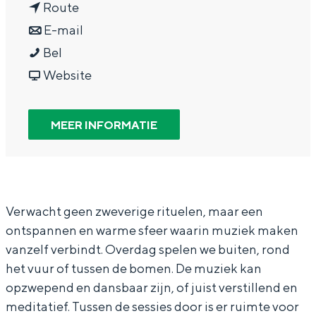
n
a
Route
In Groningen ligt het allemaal opvallend
dicht bij elkaar. De levendigheid van de
a
n
r
E-mail
stad, de stilte van een hofje, de
M
a
a
M
Bel
weidsheid van het ommeland en de
i
r
a
v
i
Website
sporen van een eeuwenoud verleden.
d
M
r
a
d
Stad
w
i
M
n
w
MEER INFORMATIE
Provincie
e
d
i
M
e
Waddenkust
e
w
d
i
e
Natuurgebieden
k
e
w
d
k
T
e
e
w
T
Verwacht geen zweverige rituelen, maar een
WAT TE DOEN
ontspannen en warme sfeer waarin muziek maken
r
k
e
e
r
vanzelf verbindt. Overdag spelen we buiten, rond
i
T
k
e
i
het vuur of tussen de bomen. De muziek kan
b
r
T
k
b
opzwepend en dansbaar zijn, of juist verstillend en
a
i
r
T
a
meditatief. Tussen de sessies door is er ruimte voor