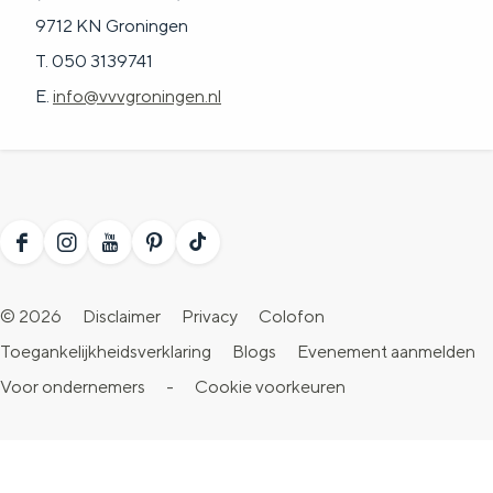
9712 KN Groningen
T. 050 3139741
E.
info@vvvgroningen.nl
F
I
Y
P
T
a
n
o
i
i
© 2026
Disclaimer
Privacy
Colofon
c
s
u
n
k
Toegankelijkheidsverklaring
Blogs
Evenement aanmelden
e
t
T
t
T
Voor ondernemers
-
Cookie voorkeuren
b
a
u
e
o
o
g
b
r
k
o
r
e
e
V