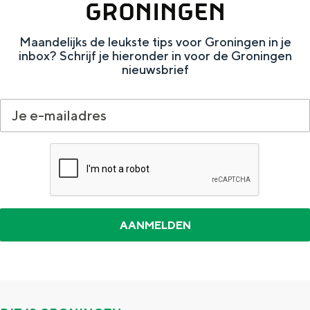
GRONINGEN
e
h
S
r
e
i
Maandelijks de leukste tips voor Groningen in je
t
E
e
inbox? Schrijf je hieronder in voor de Groningen
nieuwsbrief
a
n
z
a
g
u
l
l
r
H
i
d
u
s
e
i
h
u
d
p
t
i
a
s
g
g
c
e
e
h
t
e