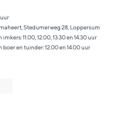
i
 uur
emaheert, Stedumerweg 28, Loppersum
mkers: 11.00, 12.00, 13.30 en 14.30 uur
boer en tuinder: 12.00 en 14.00 uur
and
n stad