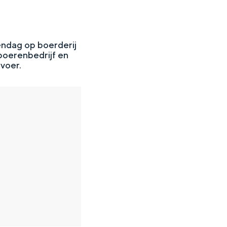
endag op boerderij
boerenbedrijf en
rvoer.
en
n hofje, de weidsheid van het ommeland en de sporen van een