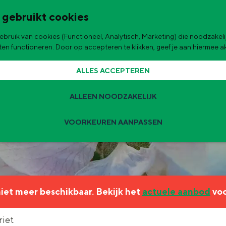
 gebruikt cookies
bruik van cookies (Functioneel, Analytisch, Marketing) die noodzakelij
de stad
aten functioneren. Door op accepteren te klikken, geef je aan hiermee 
ALLES ACCEPTEREN
ALLEEN NOODZAKELIJK
VOORKEUREN AANPASSEN
Zomervakantie tips
 zijn de leukste uitjes voor kinderen in Stad en Ommeland voor deze 
 niet meer beschikbaar. Bekijk het
actuele aanbod
voo
ingen
t
riet