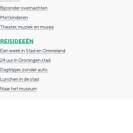
n
Bijzonder overnachten
d
Met kinderen
s
Theater, muziek en musea
REISIDEEËN
Een week in Stad en Ommeland
24 uur in Groningen stad
Dagtripjes zonder auto
Lunchen in de stad
Naar het museum
TOERISTISCHE INFORMATIE