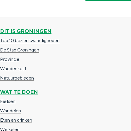
g
g
c
e
e
h
t
e
DIT IS GRONINGEN
a
n
Top 10 bezienswaardigheden
a
S
De Stad Groningen
l
e
Provincie
:
i
Waddenkust
N
t
Natuurgebieden
e
e
d
WAT TE DOEN
e
Fietsen
r
Wandelen
l
Eten en drinken
a
Winkelen