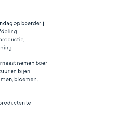
endag op boerderij
fdeling
productie,
ning.
aarnaast nemen boer
tuur en bijen
bomen, bloemen,
 producten te
ten in een iglo van stro: Groningen biedt voor ieder wat wils.