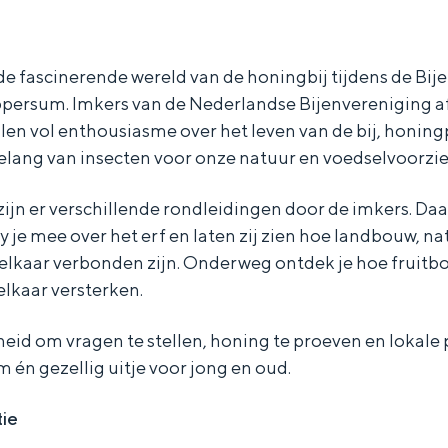
de fascinerende wereld van de honingbij tijdens de Bij
persum. Imkers van de Nederlandse Bijenvereniging a
en vol enthousiasme over het leven van de bij, honing
belang van insecten voor onze natuur en voedselvoorzie
ijn er verschillende rondleidingen door de imkers. D
y je mee over het erf en laten zij zien hoe landbouw, na
elkaar verbonden zijn. Onderweg ontdek je hoe fruit
elkaar versterken.
heid om vragen te stellen, honing te proeven en lokale
 én gezellig uitje voor jong en oud.
Bijzonder overnachten
. Van slapen in een voormalige graanzolder van een molen tot overnach
tie