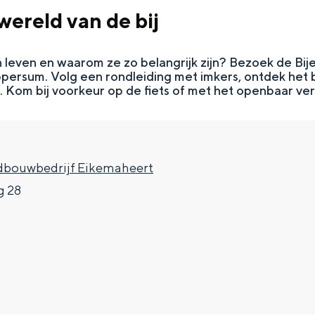
ereld van de bij
 leven en waarom ze zo belangrijk zijn? Bezoek de Bij
persum. Volg een rondleiding met imkers, ontdek het 
. Kom bij voorkeur op de fiets of met het openbaar ve
dbouwbedrijf Eikemaheert
 28
Top 10 bezienswaardighed
allend dicht bij elkaar. De levendigheid van de stad, de stilte van ee