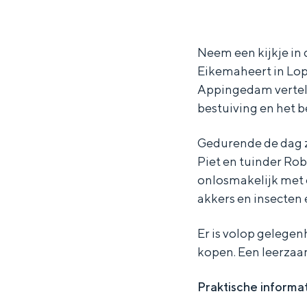
a
O
Waddenkust
r
n
Natuurgebieden
Neem een kijkje in 
O
t
Eikemaheert in Lop
n
d
Appingedam vertell
WAT TE DOEN
t
e
bestuiving en het 
d
k
e
d
Gedurende de dag z
Piet en tuinder Rob
k
e
onlosmakelijk met 
d
w
akkers en insecten 
e
e
w
r
Er is volop gelegen
e
e
kopen. Een leerzaam
r
l
Overnachten was nog nooit zo leuk
Praktische informa
e
d