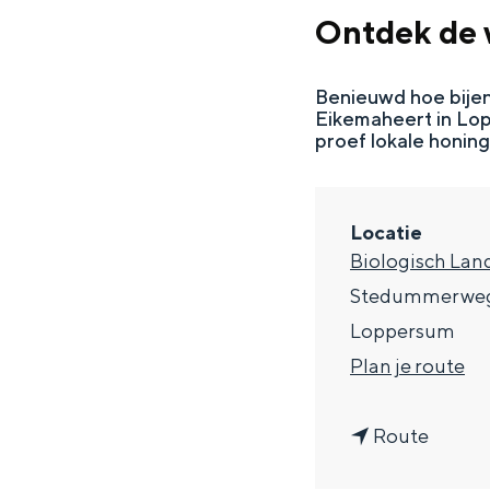
g
Ontdek de w
e
DIT IS GRONINGEN
Benieuwd hoe bijen
Eikemaheert in Lop
proef lokale honing
Locatie
Biologisch Lan
Stedummerweg
Loppersum
n
Plan je route
In Groningen ligt het allemaal opv
a
eeuwenoud verleden.
n
a
Route
Stad
a
r
Provincie