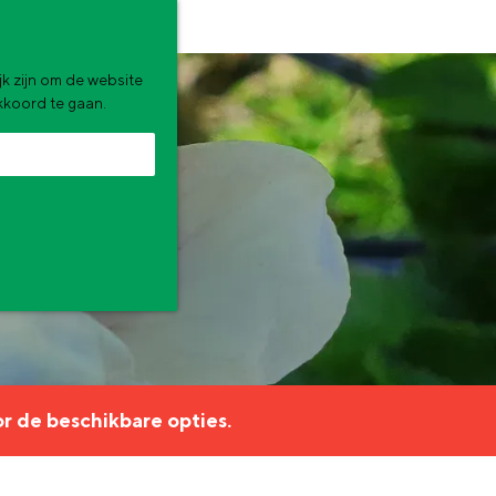
k zijn om de website
akkoord te gaan.
zomervakantie. Wat ga jij doen?
r de beschikbare opties.