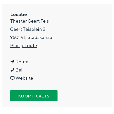
g
Wat ga jij doen?
e
Locatie
Zomerwandelingen in Groningen
Theater Geert Teis
Zwemplekken
Geert Teisplein 2
9501 VL
Stadskanaal
DIT IS GRONINGEN
n
Plan je route
a
n
a
Route
A
a
r
Bel
r
a
v
A
Website
i
r
a
r
e
A
n
i
KOOP TICKETS
Top 10
&
r
A
e
bezienswaardigheden
S
i
r
&