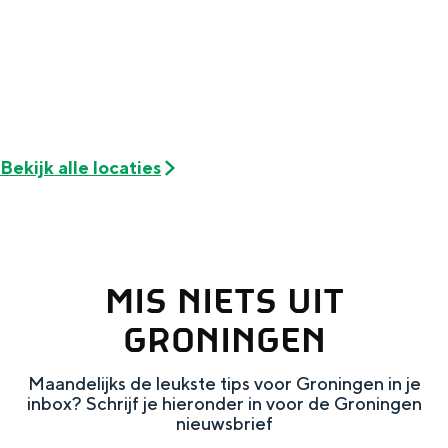
Met kinderen
Theater, muziek en musea
REISIDEEËN
Een week in Stad en Ommeland
Bekijk alle locaties
Een dag op pad in Groningen stad
MIS NIETS UIT
GRONINGEN
Maandelijks de leukste tips voor Groningen in je
inbox? Schrijf je hieronder in voor de Groningen
Dagtripjes zonder auto
nieuwsbrief