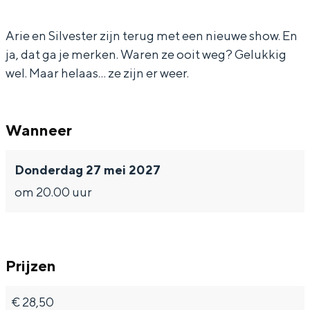
i
e
i
S
In Groningen ligt het allemaal opvallend
dicht bij elkaar. De levendigheid van de
l
&
e
i
Arie en Silvester zijn terug met een nieuwe show. En
stad, de stilte van een hofje, de
ja, dat ga je merken. Waren ze ooit weg? Gelukkig
v
S
&
l
weidsheid van het ommeland en de
wel. Maar helaas… ze zijn er weer.
sporen van een eeuwenoud verleden.
e
i
S
v
s
l
i
e
Stad
t
v
l
s
Provincie
Wanneer
e
e
v
t
Waddenkust
r
s
e
e
Donderdag 27 mei 2027
Natuurgebieden
t
s
r
om 20.00 uur
e
t
WAT TE DOEN
r
e
r
Prijzen
€ 28,50