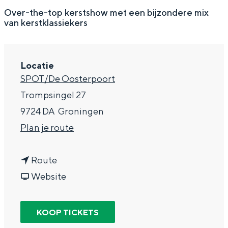
g
Wat ga jij doen?
Over-the-top kerstshow met een bijzondere mix
van kerstklassiekers
e
Zomerwandelingen in Groningen
Zwemplekken
Locatie
SPOT/De Oosterpoort
DIT IS GRONINGEN
Trompsingel 27
9724 DA
Groningen
n
Plan je route
a
n
a
Route
a
v
r
Website
a
a
C
Top 10
r
n
l
KOOP TICKETS
bezienswaardigheden
C
C
e