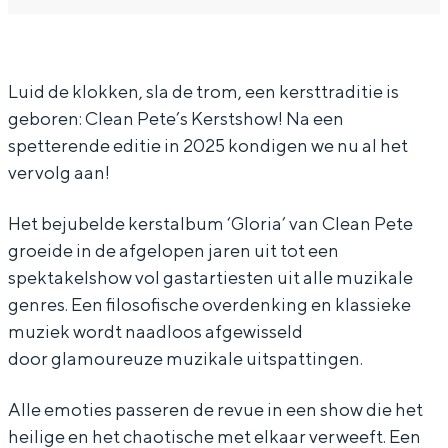
In Groningen ligt het allemaal opvallend
l
l
a
dicht bij elkaar. De levendigheid van de
e
e
n
stad, de stilte van een hofje, de
weidsheid van het ommeland en de
a
a
P
Luid de klokken, sla de trom, een kersttraditie is
sporen van een eeuwenoud verleden.
geboren: Clean Pete’s Kerstshow! Na een
n
n
e
spetterende editie in 2025 kondigen we nu al het
Stad
P
P
t
vervolg aan!
Provincie
e
e
e
t
t
'
Waddenkust
Het bejubelde kerstalbum ‘Gloria’ van Clean Pete
e
e
s
groeide in de afgelopen jaren uit tot een
Natuurgebieden
spektakelshow vol gastartiesten uit alle muzikale
'
'
K
genres. Een filosofische overdenking en klassieke
s
s
e
WAT TE DOEN
muziek wordt naadloos afgewisseld
K
K
r
door glamoureuze muzikale uitspattingen.
e
e
s
Alle emoties passeren de revue in een show die het
r
r
t
heilige en het chaotische met elkaar verweeft. Een
s
s
s