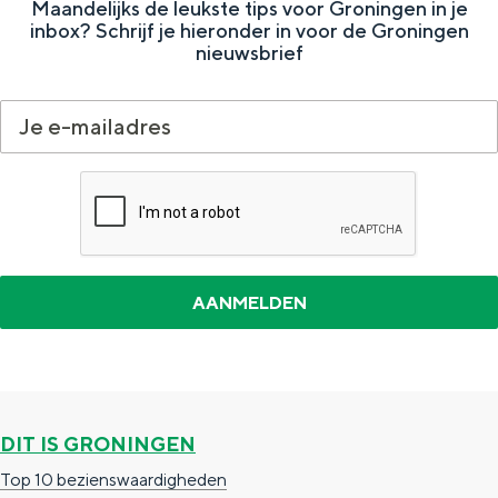
Maandelijks de leukste tips voor Groningen in je
e
h
S
inbox? Schrijf je hieronder in voor de Groningen
r
e
i
nieuwsbrief
t
E
e
a
n
z
a
g
u
l
l
r
H
i
d
u
s
e
i
h
u
d
p
t
i
a
s
g
g
c
e
e
h
DIT IS GRONINGEN
t
e
Top 10 bezienswaardigheden