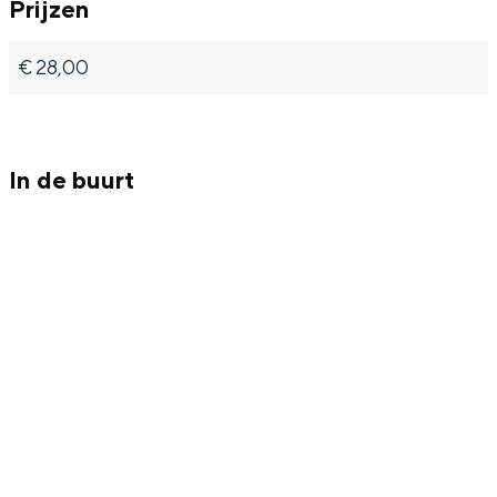
Met kinderen
Prijzen
Theater, muziek en musea
€ 28,00
REISIDEEËN
Een week in Stad en Ommeland
In de buurt
Een dag op pad in Groningen stad
Dagtripjes zonder auto