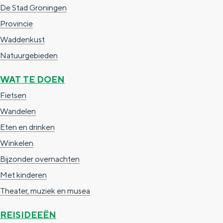
a
n
De Stad Groningen
a
S
Provincie
l
e
Waddenkust
:
i
Natuurgebieden
N
t
WAT TE DOEN
e
e
Fietsen
d
Wandelen
e
Eten en drinken
r
Winkelen
l
Bijzonder overnachten
a
Met kinderen
n
Theater, muziek en musea
d
s
REISIDEEËN