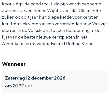
koor zingt, de band rockt, de pijn wordt benoemd.
t
t
h
Zussen Loes en Renée Wijnhoven aka Clean Pete
s
s
o
zullen ook dit jaar hun diepe liefde voor kerst en
h
h
w
kerstmuziek vieren in een verrassende show. Van vijf
Bijzonder overnachten
o
o
sterren in de Volkskrant tot een benoeming in de
lijst van de beste nieuwe kerstplaten in hét
w
w
Overnachten was nog nooit zo leuk. Van
slapen in een voormalige graanzolder
Amerikaanse muziektijdschrift Rolling Stone.
van een molen tot overnachten in een
iglo van stro: Groningen biedt voor ieder
wat wils.
Wanneer
Fietsen
Zaterdag 12 december 2026
Wandelen
om 20.30 uur
Eten & drinken
Winkelen
Overnachten