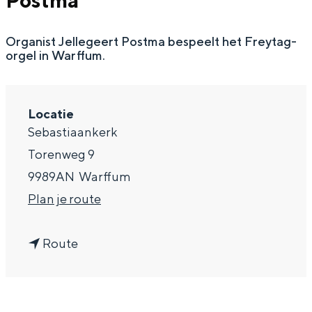
Postma
g
Wat ga jij doen?
e
Organist Jellegeert Postma bespeelt het Freytag-
Zomerwandelingen in Groningen
orgel in Warffum.
Zwemplekken
DIT IS GRONINGEN
Locatie
Sebastiaankerk
Torenweg 9
9989AN
Warffum
n
Plan je route
a
n
a
Route
a
r
Top 10
a
O
bezienswaardigheden
r
r