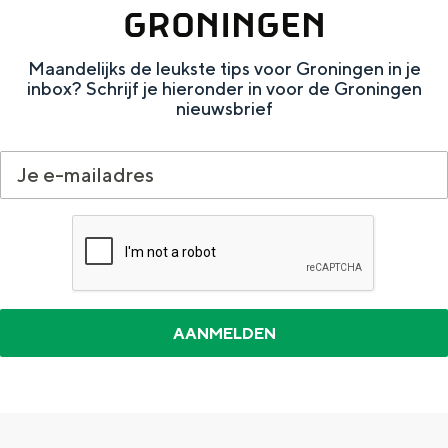
Met kinderen
GRONINGEN
m
Theater, muziek en musea
a
Maandelijks de leukste tips voor Groningen in je
inbox? Schrijf je hieronder in voor de Groningen
REISIDEEËN
nieuwsbrief
Een week in Stad en Ommeland
Een dag op pad in Groningen stad
Dagtripjes zonder auto