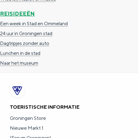
e
h
S
REISIDEEËN
r
e
i
Een week in Stad en Ommeland
t
E
e
24 uur in Groningen stad
a
n
z
Dagtripjes zonder auto
a
g
u
Lunchen in de stad
l
l
r
Naar het museum
H
i
d
u
s
e
i
h
u
d
p
t
i
a
s
TOERISTISCHE INFORMATIE
g
g
c
Groningen Store
e
e
h
Nieuwe Markt 1
t
e
(Forum Groningen)